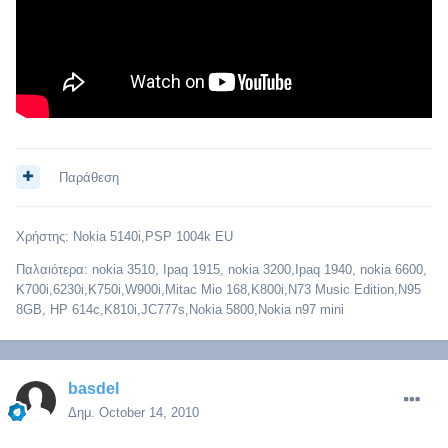
Παράθεση
Χρήστης: Nokia 5140i,PSP 1004k EU
Παλαιότερα: nokia 3510, Ipaq 1915, nokia 3200,Ipaq 1940, nokia 6600,
Κ700i,6230i,K750i,W900i,Mitac Mio 168,K800i,N73 Music Edition,N95
8GB, HP 614c,Κ810i,JC777s,Nokia 5800,Nokia n97 mini
basdel
Δημ.
October 14, 2010