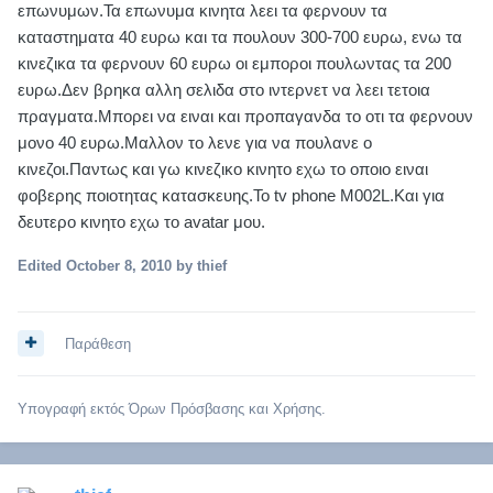
επωνυμων.Τα επωνυμα κινητα λεει τα φερνουν τα
καταστηματα 40 ευρω και τα πουλουν 300-700 ευρω, ενω τα
κινεζικα τα φερνουν 60 ευρω οι εμποροι πουλωντας τα 200
ευρω.Δεν βρηκα αλλη σελιδα στο ιντερνετ να λεει τετοια
πραγματα.Μπορει να ειναι και προπαγανδα το οτι τα φερνουν
μονο 40 ευρω.Μαλλον το λενε για να πουλανε ο
κινεζοι.Παντως και γω κινεζικο κινητο εχω το οποιο ειναι
φοβερης ποιοτητας κατασκευης.Το tv phone M002L.Και για
δευτερο κινητο εχω το avatar μου.
Edited
October 8, 2010
by thief
Παράθεση
Υπογραφή εκτός Όρων Πρόσβασης και Χρήσης.