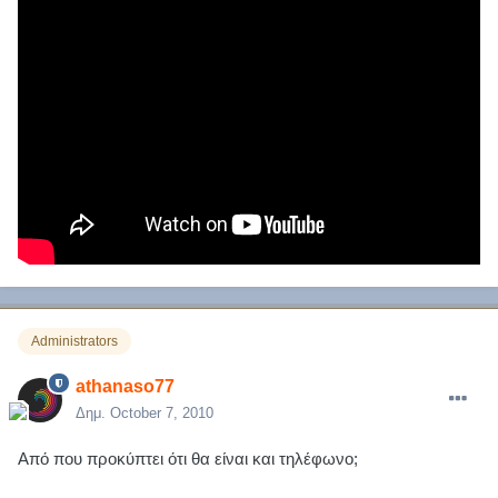
Administrators
athanaso77
Δημ.
October 7, 2010
Από που προκύπτει ότι θα είναι και τηλέφωνο;