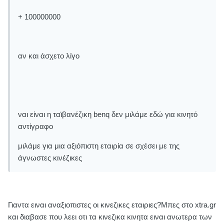
+ 100000000
αν και άσχετο λίγο
ναι είναι η ταϊβανέζικη benq δεν μιλάμε εδώ για κινητό
αντίγραφο
μιλάμε για μια αξιόπιστη εταιρία σε σχέσει με της
άγνωστες κινέζικες
Γιαντα ειναι αναξιοπιστες οι κινεζικες εταιριες?Μπες στο xtra.gr
και διαβασε που λεει οτι τα κινεζικα κινητα ειναι ανωτερα των