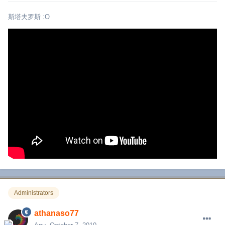
斯塔夫罗斯 :O
Administrators
athanaso77