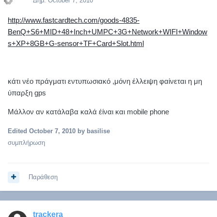
Δημ.
October 7, 2010
http://www.fastcardtech.com/goods-4835-
BenQ+S6+MID+48+Inch+UMPC+3G+Network+WIFI+Window
s+XP+8GB+G-sensor+TF+Card+Slot.html
κάτι νέο πράγματι εντυπωσιακό ,μόνη έλλειψη φαίνεται η μη
ύπαρξη gps
Μάλλον αν κατάλαβα καλά έίναι και mobile phone
Edited
October 7, 2010
by basilise
συμπλήρωση
Παράθεση
trackera