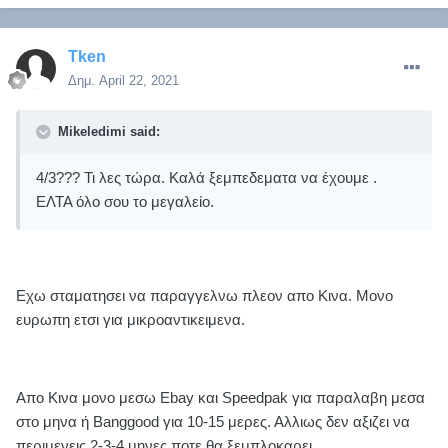
Tken
Δημ.
April 22, 2021
Mikeledimi said:
4/3??? Τι λες τώρα. Καλά ξεμπεδεματα να έχουμε .
ΕΛΤΑ όλο σου το μεγαλείο.
Εχω σταματησει να παραγγελνω πλεον απο Κινα. Μονο
ευρωπη ετσι για μικροαντικειμενα.
Απο Κινα μονο μεσω Ebay και Speedpak για παραλαβη μεσα
στο μηνα ή Banggood για 10-15 μερες. Αλλιως δεν αξιζει να
περιμενεις 2-3-4 μηνες ποτε θα ξεμπλοκαρει.