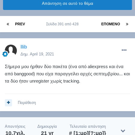
Απάντηση σε αυτό το θέμα
PREV
Σελίδα 391 από 428
ΕΠΌΜΕΝΟ
llib
Δημ.
April 19, 2021
Σήμερα μου ήρθαν δύο πακέτα (ένα από aliexpress και ένα
από banggood) που είχα παραγγείλει αρχές σεπτεμβρίου... και
τα δύο ήταν unregister χωρίς tracking.
Παράθεση
Απαντήσεις
Δημιουργία
Τελευταία απάντηση
10,7χιλ.
21 yr
# [1:μρ][?:μρ]}