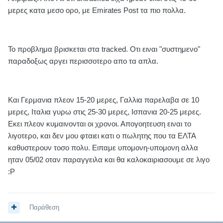
μερες κατα μεσο ορο, με Emirates Post τα πιο πολλα.
Το προβλημα βρισκεται στα tracked. Οτι ειναι "συστημενο"
παραδοξως αργει περισσοτερο απο τα απλα.
Και Γερμανια πλεον 15-20 μερες, Γαλλια παρελαβα σε 10
μερες, Ιταλια γυρω στις 25-30 μερες, Ισπανια 20-25 μερες.
Εκει πλεον κυμαινονται οι χρονοι. Απογοητευση ειναι το
λιγοτερο, και δεν μου φταιει κατι ο πωλητης που τα ΕΛΤΑ
καθυστερουν τοσο πολυ. Ειπαμε υπομονη-υπομονη αλλα
ηταν 05/02 οταν παραγγειλα και θα καλοκαιριασουμε σε λιγο
:P
Παράθεση