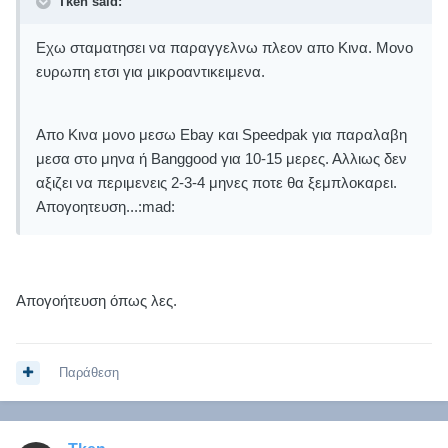
Tken said:
Εχω σταματησει να παραγγελνω πλεον απο Κινα. Μονο
ευρωπη ετσι για μικροαντικειμενα.
Απο Κινα μονο μεσω Ebay και Speedpak για παραλαβη
μεσα στο μηνα ή Banggood για 10-15 μερες. Αλλιως δεν
αξιζει να περιμενεις 2-3-4 μηνες ποτε θα ξεμπλοκαρει.
Απογοητευση...:mad:
Απογοήτευση όπως λες.
Παράθεση