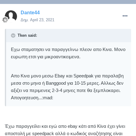
Dante44
Δημ.
April 23, 2021
Tken said:
Εχω σταματησει να παραγγελνω πλεον απο Κινα. Μονο
ευρωπη ετσι για μικροαντικειμενα.
Απο Κινα μονο μεσω Ebay και Speedpak για παραλαβη
μεσα στο μηνα ή Banggood για 10-15 μερες. Αλλιως δεν
αξιζει να περιμενεις 2-3-4 μηνες ποτε θα ξεμπλοκαρει.
Απογοητευση...:mad:
Έχω παραγγείλει και εγώ απο ebay κάτι από Κίνα έχει γίνει
αποστολή με speedpack αλλά ο κωδικός αναζήτησης είναι