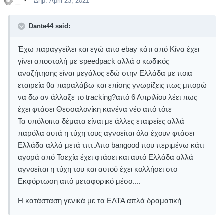
Δημ.
April 23, 2021
Dante44 said:
Έχω παραγγείλει και εγώ απο ebay κάτι από Κίνα έχει
γίνει αποστολή με speedpack αλλά ο κωδικός
αναζήτησης είναι μεγάλος εδώ στην Ελλάδα με ποια
εταιρεία θα παραλάβω και επίσης γνωρίζεις πως μπορώ
να δω αν άλλαξε το tracking?από 6 Απριλίου λέει πως
έχει φτάσει Θεσσαλονίκη κανένα νέο από τότε
Τα υπόλοιπα δέματα είναι με άλλες εταιρείες αλλά
παρόλα αυτά η τύχη τους αγνοείται όλα έχουν φτάσει
Ελλάδα αλλά μετά τπτ.Απο bangood που περιμένω κάτι
αγορά από Τσεχία έχει φτάσει και αυτό Ελλάδα αλλά
αγνοείται η τύχη του και αυτού έχει κολλήσει στο
Εκφόρτωση από μεταφορικό μέσο....
Η κατάσταση γενικά με τα ΕΛΤΑ απλά δραματική