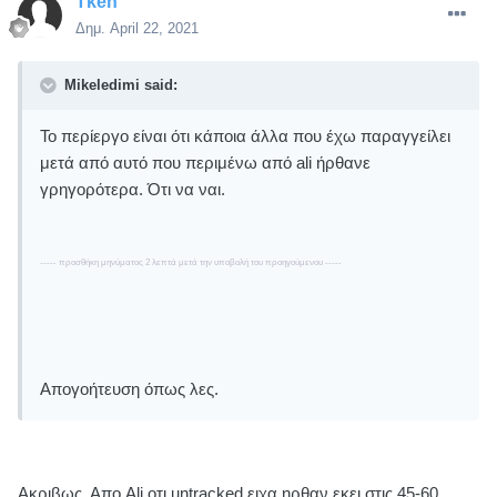
Tken
Δημ.
April 22, 2021
Mikeledimi said:
Το περίεργο είναι ότι κάποια άλλα που έχω παραγγείλει
μετά από αυτό που περιμένω από ali ήρθανε
γρηγορότερα. Ότι να ναι.
----- προσθήκη μηνύματος 2 λεπτά μετά την υποβολή του προηγούμενου -----
Απογοήτευση όπως λες.
Aκριβως. Απο Ali οτι untracked ειχα ηρθαν εκει στις 45-60