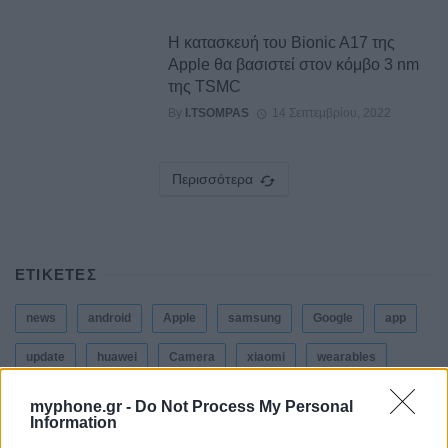
Η κατασκευή του Bionic A17 της
Apple θα βασιστεί στον κόμβο 3 nm
της TSMC
By
I.TSOMPAS
14 Σεπτεμβρίου, 2022
Περισσότερα
ΕΤΙΚΕΤΕΣ
news
android
Apple
samsung
Google
app
update
huawei
Camera
xiaomi
wearables
design
iPhone
gaming
tablet
smartphones
myphone.gr -
Do Not Process My Personal
Information