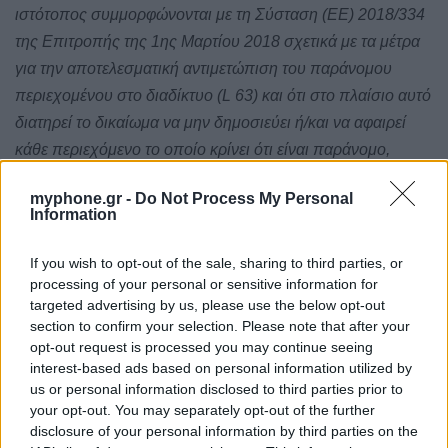
ιστότοπος συμμορφώνονται με τη Σύσταση (ΕΕ) 2018/334
της Επιτροπής της 1ης Μαρτίου 2018 σχετικά με τα μέτρα
για την αποτελεσματική αντιμετώπιση του παράνομου
περιεχομένου στο διαδίκτυο (L 63) και ότι στο πλαίσιο αυτό
διατηρεί το δικαίωμα να μην δημοσιεύει ή/και να αφαιρεί
κάθε περιεχόμενο το οποίο κρίνει ότι είναι παράνομο,
χωρίς προηγούμενη ενημέρωση ή άδεια του χρήστη,
myphone.gr -
Do Not Process My Personal
καθώς και να λαμβάνει κάθε αναγκαίο προληπτικό μέτρο
Information
για την αποτροπή της διάδοσης παράνομου περιεχομένου.
If you wish to opt-out of the sale, sharing to third parties, or
processing of your personal or sensitive information for
targeted advertising by us, please use the below opt-out
ΕΤΙΚΕΤΕΣ
section to confirm your selection. Please note that after your
opt-out request is processed you may continue seeing
news
android
Apple
samsung
Google
app
interest-based ads based on personal information utilized by
us or personal information disclosed to third parties prior to
update
huawei
Camera
xiaomi
wearables
your opt-out. You may separately opt-out of the further
design
iPhone
gaming
tablet
smartphones
disclosure of your personal information by third parties on the