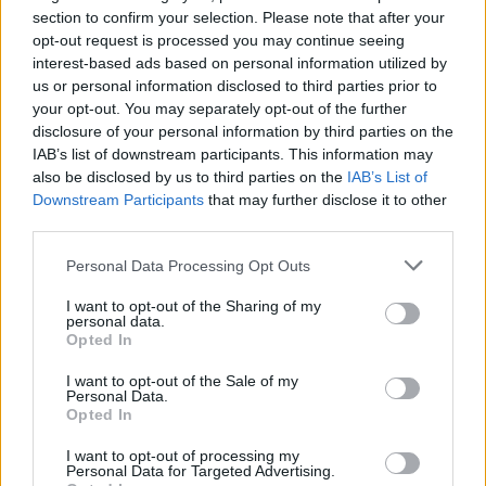
HiLight ονομάζεται τελικά το Pixel Glow
section to confirm your selection. Please note that after your
opt-out request is processed you may continue seeing
By
ΓΙΏΡΓΟΣ ΓΡΊΒΑΣ
2 ημέρες ago
interest-based ads based on personal information utilized by
us or personal information disclosed to third parties prior to
Σε εντυπωσιακή απόχρωση “Dune” το Pixel 11
your opt-out. You may separately opt-out of the further
Pro XL
disclosure of your personal information by third parties on the
IAB’s list of downstream participants. This information may
By
ΓΙΏΡΓΟΣ ΓΡΊΒΑΣ
3 ημέρες ago
also be disclosed by us to third parties on the
IAB’s List of
Downstream Participants
that may further disclose it to other
third parties.
Motorola: ετοιμάζει δυναμική επιστροφή στα
smartwatches
Personal Data Processing Opt Outs
By
ΓΙΏΡΓΟΣ ΓΡΊΒΑΣ
4 ημέρες ago
I want to opt-out of the Sharing of my
personal data.
Opted In
Η πιο ταξιδιάρικη βαλίτσα του φετινού
καλοκαιριού έχει την υπογραφή της Xiaomi
I want to opt-out of the Sale of my
Personal Data.
By
ΓΙΏΡΓΟΣ ΓΡΊΒΑΣ
4 ημέρες ago
Opted In
I want to opt-out of processing my
Η Vodafone στηρίζει τους συνδρομητές της στο
Personal Data for Targeted Advertising.
Ρέθυμνο