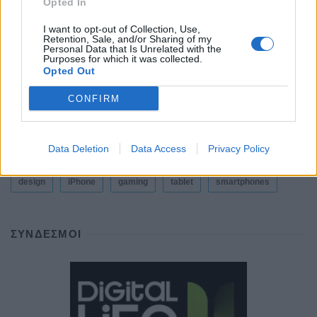
Opted In
By
ΓΙΏΡΓΟΣ ΓΡΊΒΑΣ
1 εβδομάδα ago
I want to opt-out of Collection, Use,
Retention, Sale, and/or Sharing of my
Personal Data that Is Unrelated with the
Purposes for which it was collected.
Opted Out
ΕΤΙΚΕΤΕΣ
CONFIRM
news
android
Apple
samsung
Google
app
Data Deletion
Data Access
Privacy Policy
update
huawei
Camera
xiaomi
wearables
design
iPhone
gaming
tablet
smartphones
ΣΎΝΔΕΣΜΟΙ