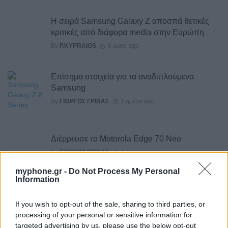
Η σειρά Samsung Galaxy Z αποσπά θετικές
κριτικές από διάφορα media στην Ευρώπη
By
P.KYPRAIOS
6 ώρες ago
Επίσημα στοιχεία για τα αναδιπλούμενα
Samsung
By
ΓΙΏΡΓΟΣ ΓΡΊΒΑΣ
1 ημέρα ago
Διέρρευσε το Motorola Edge 70 Neo
By
ΓΙΏΡΓΟΣ ΓΡΊΒΑΣ
1 ημέρα ago
myphone.gr -
Do Not Process My Personal
Information
Το σύνολο των τεχνικών προδιαγραφών του
Robot Phone
If you wish to opt-out of the sale, sharing to third parties, or
By
ΓΙΏΡΓΟΣ ΓΡΊΒΑΣ
2 ημέρες ago
processing of your personal or sensitive information for
targeted advertising by us, please use the below opt-out