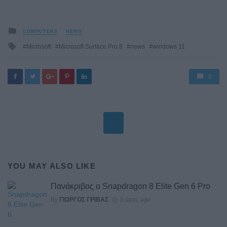
Posted
COMPUTERS
NEWS
in
Tagged
Microsoft
Microsoft Surface Pro 8
news
windows 11
with
0
YOU MAY ALSO LIKE
Πανάκριβος ο Snapdragon 8 Elite Gen 6 Pro
By
ΓΙΏΡΓΟΣ ΓΡΊΒΑΣ
5 ώρες ago