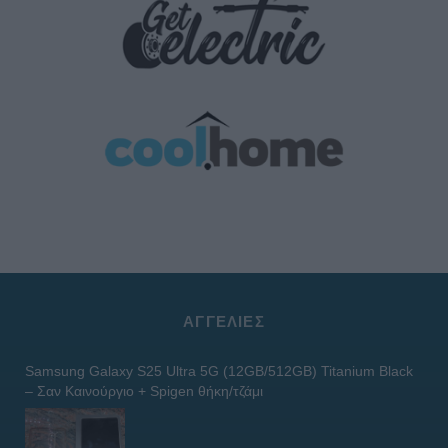
ΑΓΓΕΛΊΕΣ
Samsung Galaxy S25 Ultra 5G (12GB/512GB) Titanium Black
– Σαν Καινούργιο + Spigen θήκη/τζάμι