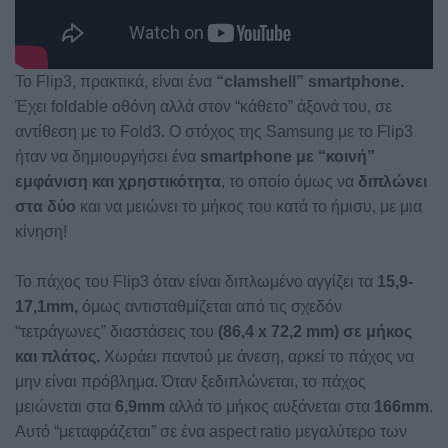
Το Flip3, πρακτικά, είναι ένα
“clamshell” smartphone.
Έχει foldable οθόνη αλλά στον “κάθετο” άξονά του, σε
αντίθεση με το Fold3. Ο στόχος της Samsung με το Flip3
ήταν να δημιουργήσει ένα
smartphone με “κοινή”
εμφάνιση και χρηστικότητα
, το οποίο όμως να
διπλώνει
στα δύο
και να μειώνει το μήκος του κατά το ήμισυ, με μια
κίνηση!
Το πάχος του Flip3 όταν είναι διπλωμένο αγγίζει τα
15,9-
17,1mm,
όμως αντισταθμίζεται από τις σχεδόν
“τετράγωνες” διαστάσεις του
(86,4 x 72,2 mm) σε μήκος
και πλάτος.
Χωράει παντού με άνεση, αρκεί το πάχος να
μην είναι πρόβλημα. Όταν ξεδιπλώνεται, το πάχος
μειώνεται στα
6,9mm
αλλά το μήκος αυξάνεται στα
166mm
.
Αυτό “μεταφράζεται” σε ένα aspect ratio μεγαλύτερο των