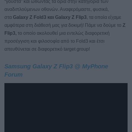
“γούστα” και ωθώντας τα όρια στην κατηγορία των
αναδιπλούμενων οθονών. Αναφερόμαστε, φυσικά,
στα
Galaxy Z Fold3 και Galaxy Z Flip3
, τα οποία είχαμε
αμφότερα στη διάθεσή μας για δοκιμή! Πάμε να δούμε το
Z
Flip3,
το οποίο ακολουθεί μια εντελώς διαφορετική
προσέγγιση και φιλοσοφία από το Fold3 και έτσι
απευθύνεται σε διαφορετικό target group!
Samsung Galaxy Z Flip3 @ MyPhone
Forum