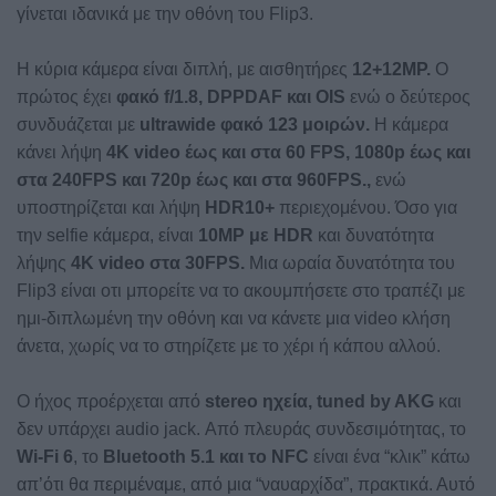
γίνεται ιδανικά με την οθόνη του Flip3.
Η κύρια κάμερα είναι διπλή, με αισθητήρες
12+12MP.
Ο
πρώτος έχει
φακό f/1.8, DPPDAF και OIS
ενώ ο δεύτερος
συνδυάζεται με
ultrawide φακό 123 μοιρών.
Η κάμερα
κάνει λήψη
4K video έως και στα 60 FPS, 1080p έως και
στα 240FPS και 720p έως και στα 960FPS.,
ενώ
υποστηρίζεται και λήψη
HDR10+
περιεχομένου. Όσο για
την selfie κάμερα, είναι
10MP με HDR
και δυνατότητα
λήψης
4K video στα 30FPS.
Μια ωραία δυνατότητα του
Flip3 είναι οτι μπορείτε να το ακουμπήσετε στο τραπέζι με
ημι-διπλωμένη την οθόνη και να κάνετε μια video κλήση
άνετα, χωρίς να το στηρίζετε με το χέρι ή κάπου αλλού.
Ο ήχος προέρχεται από
stereo ηχεία, tuned by AKG
και
δεν υπάρχει audio jack. Από πλευράς συνδεσιμότητας, το
Wi-Fi 6
, το
Bluetooth 5.1 και το NFC
είναι ένα “κλικ” κάτω
απ’ότι θα περιμέναμε, από μια “ναυαρχίδα”, πρακτικά. Αυτό