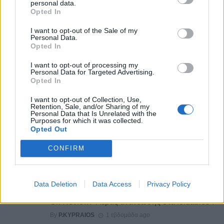
personal data.
with
Opted In
0
I want to opt-out of the Sale of my
Personal Data.
Opted In
I want to opt-out of processing my
Personal Data for Targeted Advertising.
Opted In
I want to opt-out of Collection, Use,
Retention, Sale, and/or Sharing of my
Personal Data that Is Unrelated with the
YOU MAY ALSO LIKE
Purposes for which it was collected.
Opted Out
Samsung Galaxy Z Fold 8 Ultra Review: Αντίο
Crease, γεια σου ολοήμερη μπαταρία
CONFIRM
By
ΓΙΏΡΓΟΣ ΓΡΊΒΑΣ
6 ημέρες ago
Data Deletion
Data Access
Privacy Policy
Samsung Galaxy Z Fold 8 Unboxing & Hands-
On Review: “Αέρας ανανέωσης στα foldables”!
By
P.KYPRAIOS
1 εβδομάδα ago