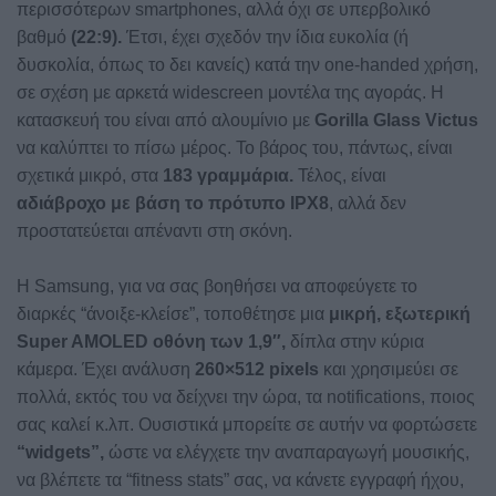
περισσότερων smartphones, αλλά όχι σε υπερβολικό
βαθμό
(22:9).
Έτσι, έχει σχεδόν την ίδια ευκολία (ή
δυσκολία, όπως το δει κανείς) κατά την one-handed χρήση,
σε σχέση με αρκετά widescreen μοντέλα της αγοράς. Η
κατασκευή του είναι από αλουμίνιο με
Gorilla Glass Victus
να καλύπτει το πίσω μέρος. Το βάρος του, πάντως, είναι
σχετικά μικρό, στα
183 γραμμάρια.
Τέλος, είναι
αδιάβροχο με βάση το πρότυπο IPX8
, αλλά δεν
προστατεύεται απέναντι στη σκόνη.
Η Samsung, για να σας βοηθήσει να αποφεύγετε το
διαρκές “άνοιξε-κλείσε”, τοποθέτησε μια
μικρή, εξωτερική
Super AMOLED οθόνη των 1,9″,
δίπλα στην κύρια
κάμερα. Έχει ανάλυση
260×512 pixels
και χρησιμεύει σε
πολλά, εκτός του να δείχνει την ώρα, τα notifications, ποιος
σας καλεί κ.λπ. Ουσιστικά μπορείτε σε αυτήν να φορτώσετε
“widgets”,
ώστε να ελέγχετε την αναπαραγωγή μουσικής,
να βλέπετε τα “fitness stats” σας, να κάνετε εγγραφή ήχου,