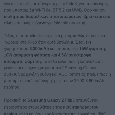
γίνεται εμφανές σε σύγκριση με το Fold3, για παράδειγμα,
που υποστηρίζει Wi-Fi 6e, BT 5.2 και UWB. Όσο για τον
αισθητήρα δακτυλικών αποτυπωμάτων, βρίσκεται στο
πλάι,
κάτι αναμενόμενο για foldable συσκευή.
Τέλος, η μπαταρία είναι σχετικά μικρή, καθώς έπρεπε να
“χωράει” στο Flip3 όταν αυτό διπλώνει. Έτσι, έχει
χωρητικότητα
3.300mAh
και υποστηρίζει
15W φόρτιση,
10W ασύρματη φόρτιση και 4,5W αντίστροφη
ασύρματη φόρτιση
. Το καλό είναι πως η κατανάλωση
μειώνεται σε σχέση με μια τυπική Samsung Galaxy
συσκευή με μεγάλη οθόνη και AOD, οπότε ας πούμε πως η
μπαταρία είναι “ισοδύναμη” με μια των 3.500-3.600mAh
περίπου.
Πρακτικά, το
Samsung Galaxy Z Flip3
απευθύνεται
περισσότερο στους
λάτρεις της αισθητικής και του
design,
αλλά και όσων αρέσκονται στην λογική του “flip”,