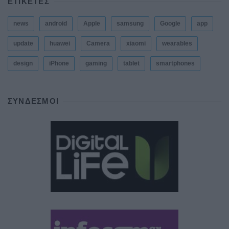
ΕΤΙΚΕΤΕΣ
news
android
Apple
samsung
Google
app
update
huawei
Camera
xiaomi
wearables
design
iPhone
gaming
tablet
smartphones
ΣΎΝΔΕΣΜΟΙ