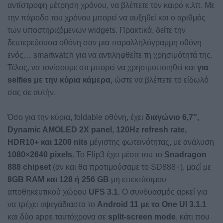
αντίστροφη μέτρηση χρόνου, να βλέπετε τον καιρό κ.λπ. Με
την πάροδο του χρόνου μπορεί να αυξηθεί και ο αριθμός
των υποστηριζόμενων widgets. Πρακτικά, δείτε την
δευτερεύουσα οθόνη σαν μια παραλληλόγραμμη οθόνη
ενός… smartwatch για να αντιληφθείτε τη χρησιμότητά της.
Τέλος, να τονίσουμε οτι μπορεί να χρησιμοποιηθεί και
για
selfies με την κύρια κάμερα,
ώστε να βλέπετε το είδωλό
σας σε αυτήν.
Όσο για την κύρια, foldable οθόνη, έχει
διαγώνιο 6,7″,
Dynamic AMOLED 2X panel, 120Hz refresh rate,
HDR10+ και 1200 nits
μέγιστης φωτεινότητας, με ανάλυση
1080×2640 pixels.
Το Flip3 έχει μέσα του το
Snadragon
888 chipset
(αν και θα προτιμούσαμε το SD888+), μαζί με
8GB RAM και 128 ή 256 GB
μη επεκτάσιμου
αποθηκευτικού χώρου
UFS 3.1
. Ο συνδυασμός αρκεί για
να τρέχει αψεγάδιαστα το
Android 11 με το One UI 3.1.1
και δύο apps ταυτόχρονα σε
split-screen mode
, κάτι που