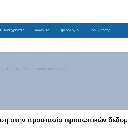
εμένοι χρήστες
Αγγελίες
Ημερολόγιο
Όροι Χρήσης
Η Apple εξαγοράζει startup με ειδίκευση στην προστασία προσωπικών δεδομένων (φήμη)
ίκευση στην προστασία προσωπικών δεδο