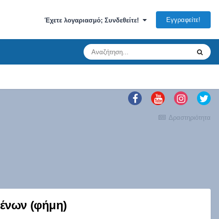
Εγγραφείτε!
Έχετε λογαριασμό; Συνδεθείτε!
Δραστηριότητα
μένων (φήμη)