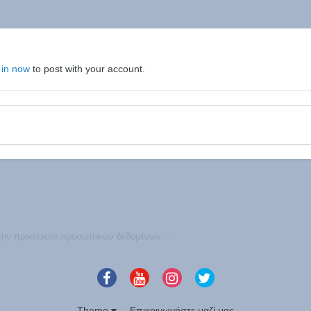
 in now
to post with your account.
Η Apple εξαγοράζει startup με ειδίκευση στην προστασία προσωπικών δεδομένων (φήμη)
Theme
Επικοινωνήστε μαζί μας