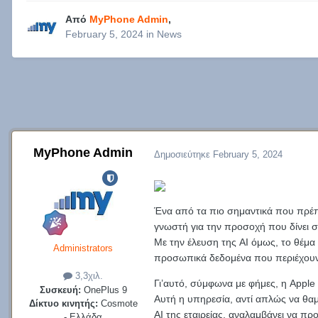
Από
MyPhone Admin
,
February 5, 2024
in
News
MyPhone Admin
Δημοσιεύτηκε
February 5, 2024
Ένα από τα πιο σημαντικά που πρέπει
γνωστή για την προσοχή που δίνει 
Με την έλευση της AI όμως, το θέμα 
Administrators
προσωπικά δεδομένα που περιέχουν 
3,3χιλ.
Γι’αυτό, σύμφωνα με φήμες, η Apple 
Συσκευή:
OnePlus 9
Αυτή η υπηρεσία, αντί απλώς να θαμ
Δίκτυο κινητής:
Cosmote
AI της εταιρείας, αναλαμβάνει να π
- Ελλάδα