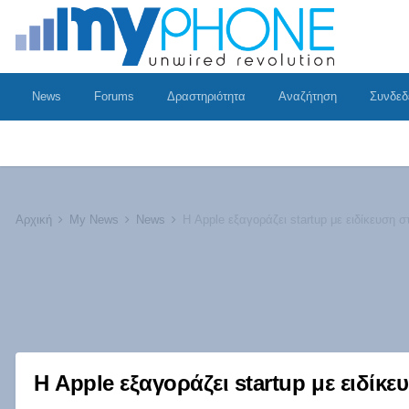
News
Forums
Δραστηριότητα
Αναζήτηση
Συνδεδ
Αρχική
My News
News
Η Apple εξαγοράζει startup με ειδ