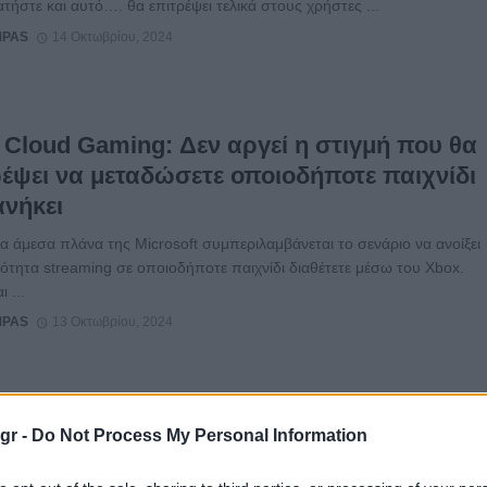
ατήστε και αυτό…. θα επιτρέψει τελικά στους χρήστες ...
MPAS
14 Οκτωβρίου, 2024
 Cloud Gaming: Δεν αργεί η στιγμή που θα
ρέψει να μεταδώσετε οποιοδήποτε παιχνίδι
ανήκει
 άμεσα πλάνα της Microsoft συμπεριλαμβάνεται το σενάριο να ανοίξει
ότητα streaming σε οποιοδήποτε παιχνίδι διαθέτετε μέσω του Xbox.
ι ...
MPAS
13 Οκτωβρίου, 2024
α συσκευή “Slim” θα λανσαριστεί το νέο
gr -
Do Not Process My Personal Information
xy S25 FE
ας πληροφορίες από διάφορες έμπιστες πηγές, τώρα πια θεωρούμε