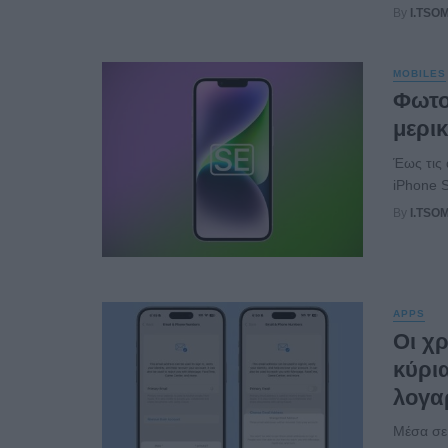
By
I.TSO
MOBILES
Φωτο
μερι
Έως τις 
iPhone S
By
I.TSO
APPS
Οι χ
κύρι
λογα
Μέσα σε