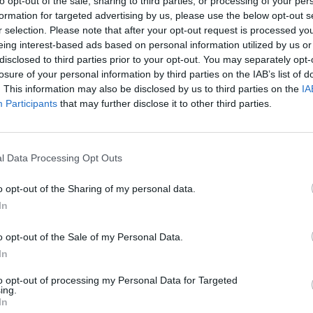
to opt-out of the sale, sharing to third parties, or processing of your per
ένο πως το νέο Galaxy S25 FE θα χρησιμοποιεί το Dimensity
formation for targeted advertising by us, please use the below opt-out s
 για ...
r selection. Please note that after your opt-out request is processed y
eing interest-based ads based on personal information utilized by us or
MPAS
13 Οκτωβρίου, 2024
disclosed to third parties prior to your opt-out. You may separately opt-
losure of your personal information by third parties on the IAB’s list of
. This information may also be disclosed by us to third parties on the
IA
Participants
that may further disclose it to other third parties.
άστε συσκευή Xiaomi βάζοντας έως 3
ς μέσω της επίσημης σελίδα της εταιρείας
άν κάποιος θελήσει να αγοράσει μια νέα συσκευή Xiaomi αλλά δεν έχει
l Data Processing Opt Outs
νομική ευχάρεια να πληρώσει απευθείας όλο το συνολικό ποσό, ...
o opt-out of the Sharing of my personal data.
MPAS
13 Οκτωβρίου, 2024
In
o opt-out of the Sale of my Personal Data.
ogle επανασχεδιάζει πλήρως την
In
μογή “Switch to Android”
to opt-out of processing my Personal Data for Targeted
ing.
αίτητο εργαλείο για όσους αλλάζουν από iOS σε Android είναι η
In
 “Switch to Android” που τώρα είναι έτοιμη να δεχτεί νέο ...