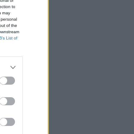
sonal or
ection to
ou may
 personal
out of the
 downstream
B’s List of