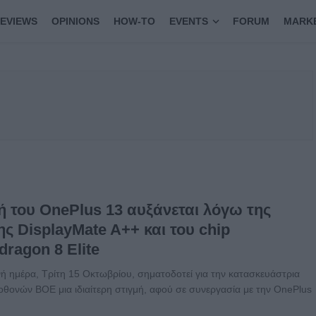
EVIEWS
OPINIONS
HOW-TO
EVENTS
FORUM
MARK
ή του OnePlus 13 αυξάνεται λόγω της
ς DisplayMate A++ και του chip
ragon 8 Elite
ή ημέρα, Τρίτη 15 Οκτωβρίου, σηματοδοτεί για την κατασκευάστρια
 οθονών ΒΟΕ μια ιδιαίτερη στιγμή, αφού σε συνεργασία με την OnePlus