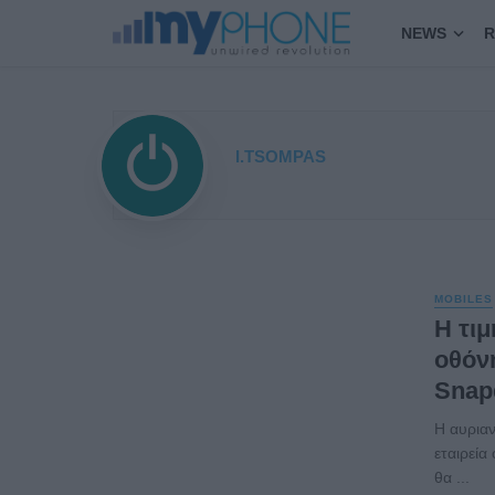
NEWS
R
I.TSOMPAS
MOBILES
Η τιμ
οθόνη
Snapd
Η αυριαν
εταιρεία
θα ...