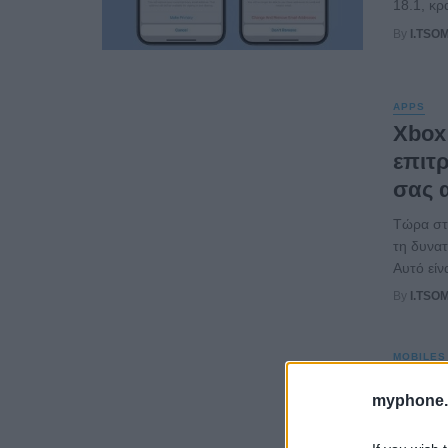
18.1, κρ
By
I.TSO
APPS
Xbox
επιτ
σας 
Τώρα στα
τη δυνατ
Αυτό είνα
By
I.TSO
MOBILES
Ως μι
myphone.
Gala
Αντλώντ