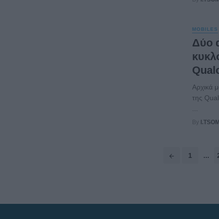
MOBILES
Δύο 
κυκλ
Qual
Αρχικά μ
της Qual
...
By
I.TSO
Posts
1
...
navigation