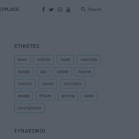
ETPLACE
Search
ΕΤΙΚΕΤΕΣ
news
android
Apple
samsung
Google
app
update
huawei
Camera
xiaomi
wearables
design
iPhone
gaming
tablet
smartphones
ΣΎΝΔΕΣΜΟΙ