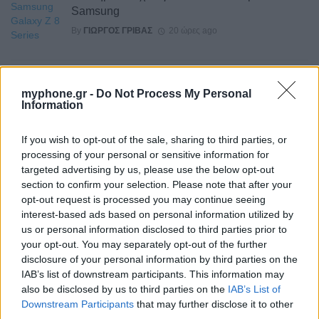
Samsung
By
ΓΙΏΡΓΟΣ ΓΡΊΒΑΣ
20 ώρες ago
Διέρρευσε το Motorola Edge 70 Neo
myphone.gr -
Do Not Process My Personal
By
ΓΙΏΡΓΟΣ ΓΡΊΒΑΣ
22 ώρες ago
Information
If you wish to opt-out of the sale, sharing to third parties, or
Το σύνολο των τεχνικών προδιαγραφών του
processing of your personal or sensitive information for
Robot Phone
targeted advertising by us, please use the below opt-out
By
ΓΙΏΡΓΟΣ ΓΡΊΒΑΣ
2 ημέρες ago
section to confirm your selection. Please note that after your
opt-out request is processed you may continue seeing
interest-based ads based on personal information utilized by
HiLight ονομάζεται τελικά το Pixel Glow
us or personal information disclosed to third parties prior to
By
ΓΙΏΡΓΟΣ ΓΡΊΒΑΣ
2 ημέρες ago
your opt-out. You may separately opt-out of the further
disclosure of your personal information by third parties on the
IAB’s list of downstream participants. This information may
Σε εντυπωσιακή απόχρωση “Dune” το Pixel 11
also be disclosed by us to third parties on the
IAB’s List of
Pro XL
Downstream Participants
that may further disclose it to other