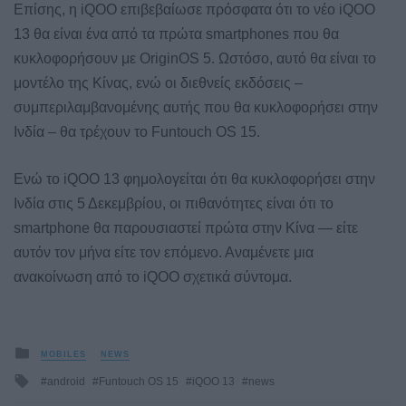
Επίσης, η iQOO επιβεβαίωσε πρόσφατα ότι το νέο iQOO
13 θα είναι ένα από τα πρώτα smartphones που θα
κυκλοφορήσουν με OriginOS 5. Ωστόσο, αυτό θα είναι το
μοντέλο της Κίνας, ενώ οι διεθνείς εκδόσεις –
συμπεριλαμβανομένης αυτής που θα κυκλοφορήσει στην
Ινδία – θα τρέχουν το Funtouch OS 15.
Ενώ το iQOO 13 φημολογείται ότι θα κυκλοφορήσει στην
Ινδία στις 5 Δεκεμβρίου, οι πιθανότητες είναι ότι το
smartphone θα παρουσιαστεί πρώτα στην Κίνα — είτε
αυτόν τον μήνα είτε τον επόμενο. Αναμένετε μια
ανακοίνωση από το iQOO σχετικά σύντομα.
Posted
MOBILES
NEWS
in
Tagged
android
Funtouch OS 15
iQOO 13
news
with