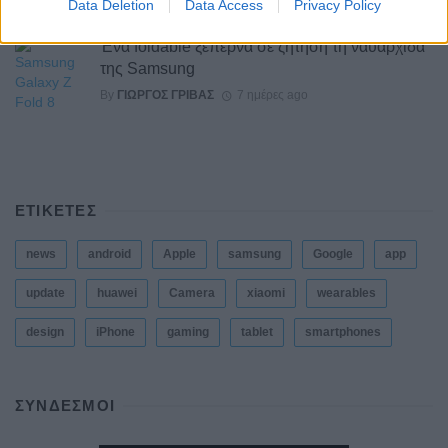
Data Deletion
Data Access
Privacy Policy
Ένα foldable ξεπερνά σε ζήτηση τη ναυαρχίδα
της Samsung
By
ΓΙΏΡΓΟΣ ΓΡΊΒΑΣ
7 ημέρες ago
ΕΤΙΚΕΤΕΣ
news
android
Apple
samsung
Google
app
update
huawei
Camera
xiaomi
wearables
design
iPhone
gaming
tablet
smartphones
ΣΎΝΔΕΣΜΟΙ