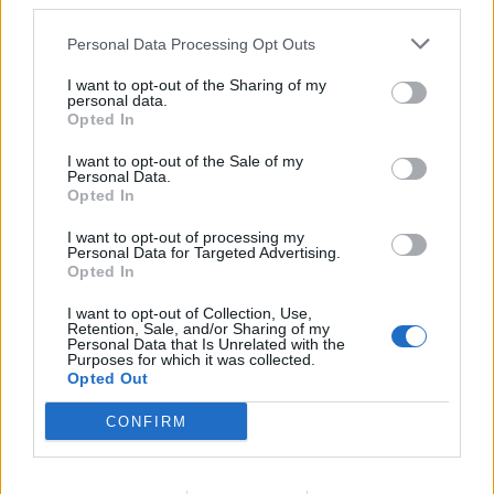
third parties.
By
ΓΙΏΡΓΟΣ ΓΡΊΒΑΣ
3 ημέρες ago
Personal Data Processing Opt Outs
Motorola: ετοιμάζει δυναμική επιστροφή στα
smartwatches
I want to opt-out of the Sharing of my
personal data.
By
ΓΙΏΡΓΟΣ ΓΡΊΒΑΣ
4 ημέρες ago
Opted In
I want to opt-out of the Sale of my
Η πιο ταξιδιάρικη βαλίτσα του φετινού
Personal Data.
Opted In
καλοκαιριού έχει την υπογραφή της Xiaomi
By
ΓΙΏΡΓΟΣ ΓΡΊΒΑΣ
4 ημέρες ago
I want to opt-out of processing my
Personal Data for Targeted Advertising.
Opted In
Η Vodafone στηρίζει τους συνδρομητές της στο
I want to opt-out of Collection, Use,
Ρέθυμνο
Retention, Sale, and/or Sharing of my
Personal Data that Is Unrelated with the
By
ΓΙΏΡΓΟΣ ΓΡΊΒΑΣ
7 ημέρες ago
Purposes for which it was collected.
Opted Out
CONFIRM
Η Lenovo ανεβαίνει στη θέση 153 της λίστας
«Fortune Global 500»
By
ΓΙΏΡΓΟΣ ΓΡΊΒΑΣ
7 ημέρες ago