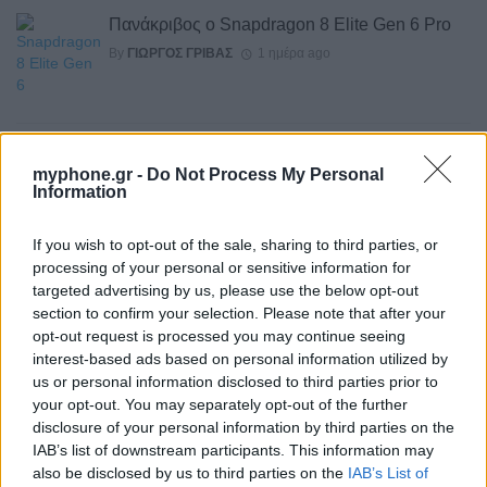
Πανάκριβος ο Snapdragon 8 Elite Gen 6 Pro
By
ΓΙΏΡΓΟΣ ΓΡΊΒΑΣ
1 ημέρα ago
Η σειρά Samsung Galaxy Z αποσπά θετικές
myphone.gr -
Do Not Process My Personal
κριτικές από διάφορα media στην Ευρώπη
Information
By
P.KYPRAIOS
1 ημέρα ago
If you wish to opt-out of the sale, sharing to third parties, or
processing of your personal or sensitive information for
Επίσημα στοιχεία για τα αναδιπλούμενα
targeted advertising by us, please use the below opt-out
Samsung
section to confirm your selection. Please note that after your
By
ΓΙΏΡΓΟΣ ΓΡΊΒΑΣ
2 ημέρες ago
opt-out request is processed you may continue seeing
interest-based ads based on personal information utilized by
us or personal information disclosed to third parties prior to
your opt-out. You may separately opt-out of the further
Διέρρευσε το Motorola Edge 70 Neo
disclosure of your personal information by third parties on the
By
ΓΙΏΡΓΟΣ ΓΡΊΒΑΣ
2 ημέρες ago
IAB’s list of downstream participants. This information may
also be disclosed by us to third parties on the
IAB’s List of