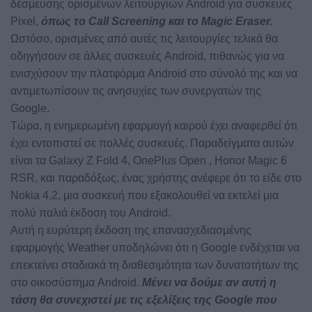
δέσμευσης ορισμένων λειτουργιών Android για συσκευές
Pixel,
όπως το Call Screening και το Magic Eraser.
Ωστόσο, ορισμένες από αυτές τις λειτουργίες τελικά θα
οδηγήσουν σε άλλες συσκευές Android, πιθανώς για να
ενισχύσουν την πλατφόρμα Android στο σύνολό της και να
αντιμετωπίσουν τις ανησυχίες των συνεργατών της
Google.
Τώρα, η ενημερωμένη εφαρμογή καιρού έχει αναφερθεί ότι
έχει εντοπιστεί σε πολλές συσκευές. Παραδείγματα αυτών
είναι τα Galaxy Z Fold 4, OnePlus Open , Honor Magic 6
RSR, και παραδόξως, ένας χρήστης ανέφερε ότι το είδε στο
Nokia 4.2, μια συσκευή που εξακολουθεί να εκτελεί μια
πολύ παλιά έκδοση του Android.
Αυτή η ευρύτερη έκδοση της επανασχεδιασμένης
εφαρμογής Weather υποδηλώνει ότι η Google ενδέχεται να
επεκτείνει σταδιακά τη διαθεσιμότητα των δυνατοτήτων της
στο οικοσύστημα Android.
Μένει να δούμε αν αυτή η
τάση θα συνεχιστεί με τις εξελίξεις της Google που