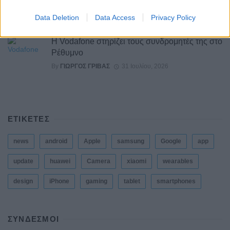
By
ΓΙΏΡΓΟΣ ΓΡΊΒΑΣ
5 ημέρες ago
Data Deletion
Data Access
Privacy Policy
Η Vodafone στηρίζει τους συνδρομητές της στο
Ρέθυμνο
By
ΓΙΏΡΓΟΣ ΓΡΊΒΑΣ
31 Ιουλίου, 2026
ΕΤΙΚΕΤΕΣ
news
android
Apple
samsung
Google
app
update
huawei
Camera
xiaomi
wearables
design
iPhone
gaming
tablet
smartphones
ΣΎΝΔΕΣΜΟΙ