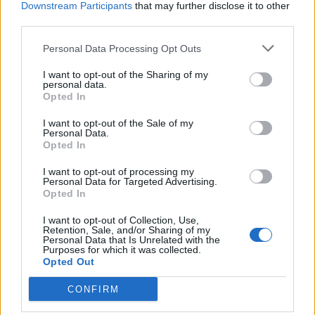
Downstream Participants
that may further disclose it to other
Το σύνολο των τεχνικών προδιαγραφών του
third parties.
Robot Phone
By
ΓΙΏΡΓΟΣ ΓΡΊΒΑΣ
3 ημέρες ago
Personal Data Processing Opt Outs
I want to opt-out of the Sharing of my
HiLight ονομάζεται τελικά το Pixel Glow
personal data.
Opted In
By
ΓΙΏΡΓΟΣ ΓΡΊΒΑΣ
3 ημέρες ago
I want to opt-out of the Sale of my
Personal Data.
Σε εντυπωσιακή απόχρωση “Dune” το Pixel 11
Opted In
Pro XL
I want to opt-out of processing my
By
ΓΙΏΡΓΟΣ ΓΡΊΒΑΣ
4 ημέρες ago
Personal Data for Targeted Advertising.
Opted In
Motorola: ετοιμάζει δυναμική επιστροφή στα
I want to opt-out of Collection, Use,
Retention, Sale, and/or Sharing of my
smartwatches
Personal Data that Is Unrelated with the
Purposes for which it was collected.
By
ΓΙΏΡΓΟΣ ΓΡΊΒΑΣ
5 ημέρες ago
Opted Out
CONFIRM
Η πιο ταξιδιάρικη βαλίτσα του φετινού
καλοκαιριού έχει την υπογραφή της Xiaomi