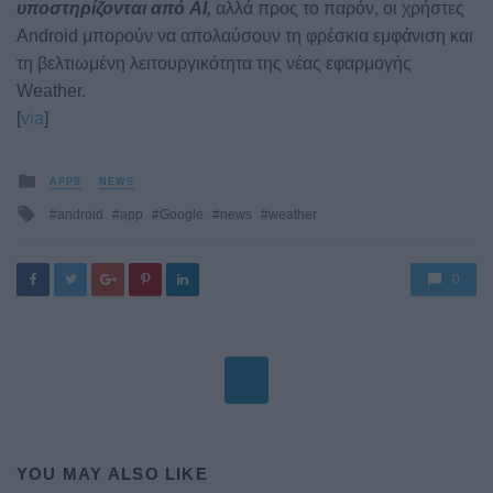
υποστηρίζονται από AI,
αλλά προς το παρόν, οι χρήστες
Android μπορούν να απολαύσουν τη φρέσκια εμφάνιση και
τη βελτιωμένη λειτουργικότητα της νέας εφαρμογής
Weather.
[
via
]
Posted
APPS
NEWS
in
Tagged
android
app
Google
news
weather
with
0
YOU MAY ALSO LIKE