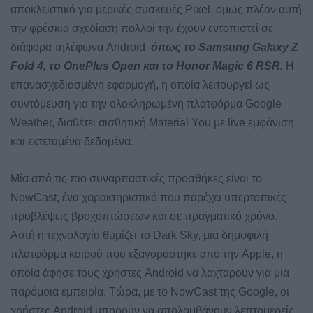
αποκλειστικό για μερικές συσκευές Pixel, ομως πλέον αυτή
την φρέσκια σχεδίαση πολλοί την έχουν εντοπιστεί σε
διάφορα τηλέφωνα Android,
όπως το Samsung Galaxy Z
Fold 4, το OnePlus Open και το Honor Magic 6 RSR.
Η
επανασχεδιασμένη εφαρμογή, η οποία λειτουργεί ως
συντόμευση για την ολοκληρωμένη πλατφόρμα Google
Weather, διαθέτει αισθητική Material You με live εμφάνιση
και εκτεταμένα δεδομένα.
Μία από τις πιο συναρπαστικές προσθήκες είναι το
NowCast, ένα χαρακτηριστικό που παρέχει υπερτοπικές
προβλέψεις βροχοπτώσεων και σε πραγματικό χρόνο.
Αυτή η τεχνολογία θυμίζει το Dark Sky, μια δημοφιλή
πλατφόρμα καιρού που εξαγοράστηκε από την Apple, η
οποία άφησε τους χρήστες Android να λαχταρούν για μια
παρόμοια εμπειρία. Τώρα, με το NowCast της Google, οι
χρήστες Android μπορούν να απολαμβάνουν λεπτομερείς,