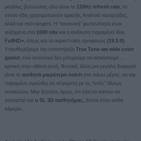
μεγάλες βελτιώσεις εδώ είναι το
120Hz refresh rate,
το
οποίο ήδη χρησιμοποιούν αρκετές Android ναυαρχίδες,
αλλά και mid-rangers. Η “κανονική” φωτεινότητα είναι
αυξημένη στα
1000 nits
και η ανάλυση παραμένει ίδια,
FullHD+,
όπως και το aspect ratio προφανώς
(19,5:9)
.
Υπενθυμίζουμε την υποστήριξη
True Tone και wide color
gamut
, ενώ συνολικά δεν μπορούμε να ασκήσουμε…
κριτική στην οθόνη αυτή. Φυσικά, άλλη μια μεγάλη διαφορά
είναι το
αισθητά μικρότερο notch
στο πάνω μέρος, αν και
παραμένει ογκώδες σε σύγκριση με τις “οπές” άλλων
συσκευών. Μην ξεχνάτε, όμως, ότι πρέπει κάπου να
στεγαστεί και
ο SL 3D αισθητήρας,
δίπλα στην selfie
κάμερα…