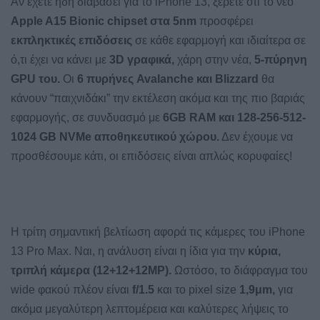
Αν έχετε ήδη διαβάσει για το iPhone 13, ξέρετε οτι το νέο
Apple A15 Bionic chipset στα 5nm
προσφέρει
εκπληκτικές επιδόσεις
σε κάθε εφαρμογή και ιδιαίτερα σε
ό,τι έχει να κάνει με
3D γραφικά,
χάρη στην νέα,
5-πύρηνη
GPU του.
Οι
6 πυρήνες Avalanche και Blizzard
θα
κάνουν “παιχνιδάκι” την εκτέλεση ακόμα και της πιο βαριάς
εφαρμογής, σε συνδυασμό με
6GB RAM και 128-256-512-
1024 GB NVMe αποθηκευτικού χώρου.
Δεν έχουμε να
προσθέσουμε κάτι, οι επιδόσεις είναι απλώς κορυφαίες!
Η τρίτη σημαντική βελτίωση αφορά τις κάμερες του iPhone
13 Pro Max. Ναι, η ανάλυση είναι η ίδια για την
κύρια,
τριπλή κάμερα (12+12+12MP).
Ωστόσο, το διάφραγμα του
wide φακού πλέον είναι
f/1.5
και το pixel size
1,9μm,
για
ακόμα μεγαλύτερη λεπτομέρεια και καλύτερες λήψεις το