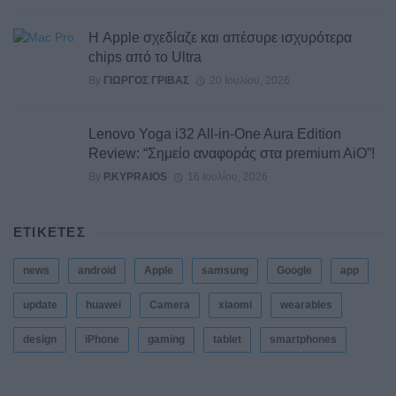
Η Apple σχεδίαζε και απέσυρε ισχυρότερα
chips από το Ultra
By
ΓΙΏΡΓΟΣ ΓΡΊΒΑΣ
20 Ιουλίου, 2026
Lenovo Yoga i32 All-in-One Aura Edition
Review: “Σημείο αναφοράς στα premium AiO”!
By
P.KYPRAIOS
16 Ιουλίου, 2026
ΕΤΙΚΕΤΕΣ
news
android
Apple
samsung
Google
app
update
huawei
Camera
xiaomi
wearables
design
iPhone
gaming
tablet
smartphones