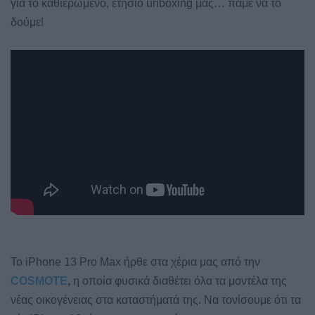
για το καθιερωμένο, ετήσιο unboxing μας… πάμε να το
δούμε!
Το iPhone 13 Pro Max ήρθε στα χέρια μας από την
COSMOTE
,
η οποία φυσικά διαθέτει όλα τα μοντέλα της
νέας οικογένειας στα καταστήματά της. Να τονίσουμε ότι τα