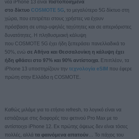
νέα
iPhone 13
είναι
πιστοποιημένα
στο δίκτυο
COSMOTE
5
G
,
το μεγαλύτερο 5
G
δίκτυο στη
χώρα, που επιτρέπει στους χρήστες να έχουν
πρόσβαση σε υπερ-υψηλές ταχύτητες και σε απεριόριστες
δυνατότητες. Η
πληθυσμιακή κάλυψη
που
COSMOTE
5
G
έχει ήδη ξεπεράσει πανελλαδικά το
50%, ενώ
σε Αθήνα και Θεσσαλονίκη η κάλυψη έχει
ήδη φθάσει στο 97% και 90% αντίστοιχα.
Επιπλέον, τα
iPhone 13 υποστηρίζουν την
τεχνολογία eSIM
που έφερε
πρώτη στην Ελλάδα η COSMOTE.
Καθώς μιλάμε για το ετήσιο refresh, το λογικό είναι να
εστιάζουμε στις διαφορές του φετινού Pro Max με το
αντίστοιχο iPhone 12. Εκ πρώτης όψεως δεν είναι τόσες
πολλές, αλλά
τα φαινόμενα απατούν
… Το πάχος του