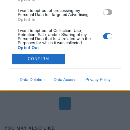
9.6
I want to opt-out of processing my
Personal Data for Targeted Advertising.
Opted In
I want to opt-out of Collection, Use,
Retention, Sale, and/or Sharing of my
Personal Data that Is Unrelated with the
Purposes for which it was collected.
Opted Out
Posted
REVIEWS
in
Tagged
CONFIRM
Apple
iPhone 13 Pro Max
unboxing
ελλάδα
τιμή
with
1
Data Deletion
Data Access
Privacy Policy
YOU MAY ALSO LIKE