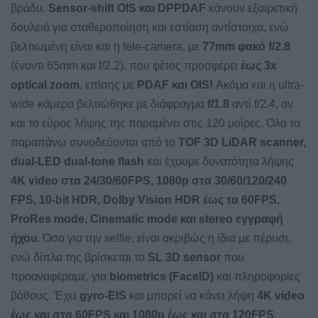
βράδυ.
Sensor-shift OIS και DPPDAF
κάνουν εξαιρετική
δουλειά για σταθεροποίηση και εστίαση αντίστοιχα, ενώ
βελτιωμένη είναι και η tele-camera, με
77mm φακό f/2.8
(έναντι 65mm και f/2.2), που φέτος προσφέρει
έως 3x
optical zoom
, επίσης με
PDAF και OIS!
Ακόμα και η ultra-
wide κάμερα βελτιώθηκε με διάφραγμα
f/1.8
αντί f/2.4, αν
και το εύρος λήψης της παραμένει στις 120 μοίρες. Όλα τα
παραπάνω συνοδεύονται από το
TOF 3D LiDAR scanner,
dual-LED dual-tone flash
και έχουμε δυνατότητα λήψης
4K video στα 24/30/60FPS, 1080p στα 30/60/120/240
FPS, 10-bit HDR, Dolby Vision HDR έως τα 60FPS,
ProRes mode, Cinematic mode και stereo εγγραφή
ήχου.
Όσο για την selfie, είναι ακριβώς η ίδια με πέρυσι,
ενώ δίπλα της βρίσκεται το
SL 3D sensor
που
προαναφέραμε, για
biometrics (FaceID)
και πληροφορίες
βάθους. Έχει
gyro-EIS
και μπορεί να κάνει λήψη
4K video
έως και στα
60FPS και 1080p έως και στα 120FPS.