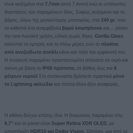
είναι αυξημένο στα
7,7mm
(από 7,4mm) ενώ οι υπόλοιπες
διαστάσεις του παραμένουν ίδιες. Σαφώς αυξημένο και το
βάρος, λόγω της μεγαλύτερης μπαταρίας, στα
240 gr
, που
το καθιστά ένα αναμφίβολα
βαρύ smartphone
και… ρίσκο
την one-handed χρήση, ειδικά χωρίς θήκη.
Gorilla Glass
καλύπτει το εμπρός και το πίσω μέρος ενώ το
πλαίσιο
από ανοξείδωτο ατσάλι
κάνει και πάλι την εμφάνισή του.
Η συσκευή παραμένει προστατευμένη απέναντι σε νερό και
σκόνη με βάση το
IP68 πρότυπο,
σε βάθος έως και
6
μέτρων νερού!
Στη συσκευασία βρίσκετε πρακτικά
μόνο
το Lightning καλώδιο
και τίποτα άλλο άξιο αναφοράς.
Η οθόνη δείχνει επίσης ίδια. Η διαγώνιος παραμένει στις
6,7″
και το panel είναι
Super Retina XDR OLED,
με
υποστήριξη
HDR10 και Dolby Vision.
Ωστόσο, μια από τις