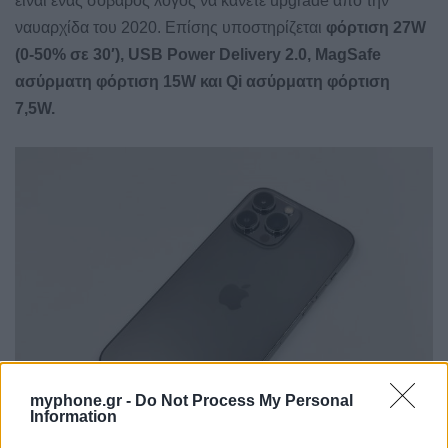
είναι ένας σοβαρός λόγος να κάνετε upgrade από την
ναυαρχίδα του 2020. Επίσης υποστηρίζεται
φόρτιση 27W
(0-50% σε 30′), USB Power Delivery 2.0, MagSafe
ασύρματη φόρτιση 15W και Qi ασύρματη φόρτιση
7,5W.
myphone.gr -
Do Not Process My Personal
Information