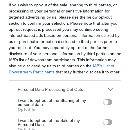
If you wish to opt-out of the sale, sharing to third parties, or
processing of your personal or sensitive information for
Το
iPhone 13 Pro Max
είναι διαθέσιμο στην Ελλάδα σε
targeted advertising by us, please use the below opt-out
Graphite, Gold, Silver και Sierra Blue
χρώματα, έναντι
section to confirm your selection. Please note that after your
opt-out request is processed you may continue seeing
1.339, 1.499, 1.749 και 1.999 ευρώ
αντίστοιχα, ανάλογα με
interest-based ads based on personal information utilized by
τον αποθηκευτικό του χώρο. Παρ’ότι δεν… του φαίνεται,
us or personal information disclosed to third parties prior to
είναι σαφώς βελτιωμένο σε σχέση με τον προκάτοχό του
your opt-out. You may separately opt-out of the further
disclosure of your personal information by third parties on the
και δικαιολογεί απόλυτα το upgrade, ενώ ξεπερνά με άνεση
IAB’s list of downstream participants. This information may
τον ανταγωνισμό στους νευραλγικούς τομείς των
also be disclosed by us to third parties on the
IAB’s List of
επιδόσεων και της κάμερας, με οθόνη και αυτονομία που
Downstream Participants
that may further disclose it to other
βρίσκονται επίσης σε high-end επίπεδο. Αν μπορείτε να
third parties.
ζήσετε με το μεγάλο μέγεθος και βάρος του,
go for it!
Personal Data Processing Opt Outs
I want to opt-out of the Sharing of my
personal data.
Opted In
I want to opt-out of the Sale of my
Personal Data.
Opted In