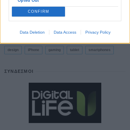
Opted Out
CONFIRM
ΕΤΙΚΕΤΕΣ
news
android
Apple
samsung
Google
app
Data Deletion
Data Access
Privacy Policy
update
huawei
Camera
xiaomi
wearables
design
iPhone
gaming
tablet
smartphones
ΣΎΝΔΕΣΜΟΙ