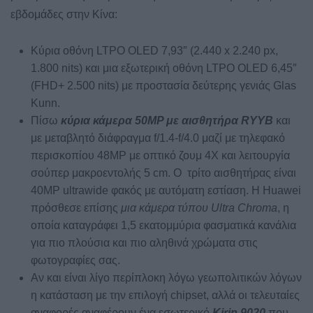
εβδομάδες στην Κίνα:
Κύρια οθόνη LTPO OLED 7,93″ (2.440 x 2.240 px,
1.800 nits) και μια εξωτερική οθόνη LTPO OLED 6,45″
(FHD+ 2.500 nits) με προστασία δεύτερης γενιάς Glas
Kunn.
Πίσω
κύρια κάμερα 50MP με αισθητήρα RYYB
και
με μεταβλητό διάφραγμα f/1.4-f/4.0 μαζί με τηλεφακό
περισκοπίου 48MP με οπτικό ζουμ 4X και λειτουργία
σούπερ μακροεντολής 5 cm. Ο τρίτο αισθητήρας είναι
40MP ultrawide φακός με αυτόματη εστίαση. Η Huawei
πρόσθεσε επίσης
μια κάμερα τύπου Ultra Chroma
, η
οποία καταγράφει 1,5 εκατομμύρια φασματικά κανάλια
για πιο πλούσια και πιο αληθινά χρώματα στις
φωτογραφίες σας.
Αν και είναι λίγο περίπλοκη λόγω γεωπολιτικών λόγων
η κατάσταση με την επιλογή chipset, αλλά οι τελευταίες
αναφορές αναφέρουν ένα εσωτερικό
Kirin 9020
που