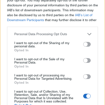
your opt-out. You may separately opt-out of the further
Η Lenovo ανεβαίνει στη θέση 153 της λίστας
disclosure of your personal information by third parties on the
«Fortune Global 500»
IAB’s list of downstream participants. This information may
By
ΓΙΏΡΓΟΣ ΓΡΊΒΑΣ
6 ημέρες ago
also be disclosed by us to third parties on the
IAB’s List of
Downstream Participants
that may further disclose it to other
third parties.
Ένα foldable ξεπερνά σε ζήτηση τη ναυαρχίδα
της Samsung
Personal Data Processing Opt Outs
By
ΓΙΏΡΓΟΣ ΓΡΊΒΑΣ
6 ημέρες ago
I want to opt-out of the Sharing of my
personal data.
Opted In
Νέες διαρροές για το ολοκαίνουργιο Pixel
I want to opt-out of the Sale of my
Watch 5
Personal Data.
Opted In
By
ΓΙΏΡΓΟΣ ΓΡΊΒΑΣ
6 ημέρες ago
I want to opt-out of processing my
Personal Data for Targeted Advertising.
Η MediaTek κάνει την ανατροπή στα τσιπ των
Opted In
2nm
I want to opt-out of Collection, Use,
By
ΓΙΏΡΓΟΣ ΓΡΊΒΑΣ
7 ημέρες ago
Retention, Sale, and/or Sharing of my
Personal Data that Is Unrelated with the
Purposes for which it was collected.