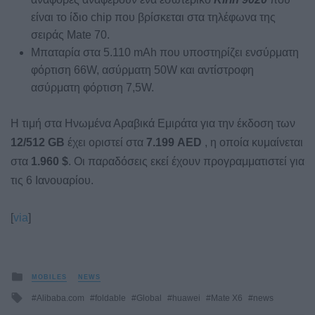
είναι το ίδιο chip που βρίσκεται στα τηλέφωνα της
σειράς Mate 70.
Μπαταρία στα 5.110 mAh που υποστηρίζει ενσύρματη
φόρτιση 66W, ασύρματη 50W και αντίστροφη
ασύρματη φόρτιση 7,5W.
Η τιμή στα Ηνωμένα Αραβικά Εμιράτα για την έκδοση των
12/512 GB
έχει οριστεί στα
7.199 AED
, η οποία κυμαίνεται
στα
1.960 $
. Οι παραδόσεις εκεί έχουν προγραμματιστεί για
τις 6 Ιανουαρίου.
[
via
]
Posted
MOBILES
NEWS
in
Tagged
Alibaba.com
foldable
Global
huawei
Mate X6
news
with