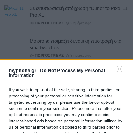
Σε εντυπωσιακή απόχρωση “Dune” το Pixel 11
Pro XL
By
ΓΙΏΡΓΟΣ ΓΡΊΒΑΣ
2 ημέρες ago
Motorola: ετοιμάζει δυναμική επιστροφή στα
smartwatches
By
ΓΙΏΡΓΟΣ ΓΡΊΒΑΣ
3 ημέρες ago
myphone.gr -
Do Not Process My Personal
Η πιο ταξιδιάρικη βαλίτσα του φετινού
Information
καλοκαιριού έχει την υπογραφή της Xiaomi
By
ΓΙΏΡΓΟΣ ΓΡΊΒΑΣ
3 ημέρες ago
If you wish to opt-out of the sale, sharing to third parties, or
processing of your personal or sensitive information for
targeted advertising by us, please use the below opt-out
Η Vodafone στηρίζει τους συνδρομητές της στο
section to confirm your selection. Please note that after your
Ρέθυμνο
opt-out request is processed you may continue seeing
By
ΓΙΏΡΓΟΣ ΓΡΊΒΑΣ
6 ημέρες ago
interest-based ads based on personal information utilized by
us or personal information disclosed to third parties prior to