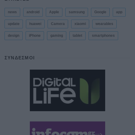
news
android
Apple
samsung
Google
app
update
huawei
Camera
xiaomi
wearables
design
iPhone
gaming
tablet
smartphones
ΣΎΝΔΕΣΜΟΙ