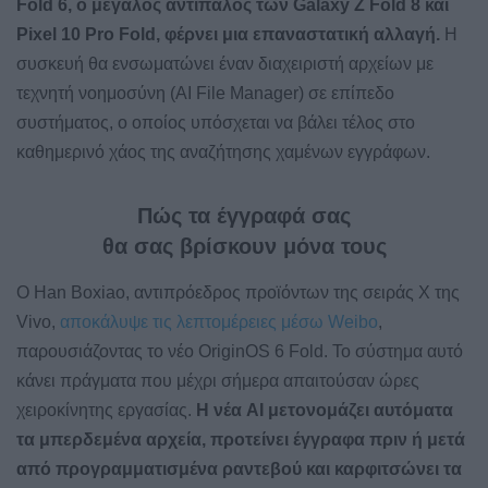
Fold 6, ο μεγάλος αντίπαλος των Galaxy Z Fold 8 και
Pixel 10 Pro Fold, φέρνει μια επαναστατική αλλαγή.
Η
συσκευή θα ενσωματώνει έναν διαχειριστή αρχείων με
τεχνητή νοημοσύνη (AI File Manager) σε επίπεδο
συστήματος, ο οποίος υπόσχεται να βάλει τέλος στο
καθημερινό χάος της αναζήτησης χαμένων εγγράφων.
Πώς τα έγγραφά σας
θα σας βρίσκουν μόνα τους
Ο Han Boxiao, αντιπρόεδρος προϊόντων της σειράς X της
Vivo,
αποκάλυψε τις λεπτομέρειες μέσω Weibo
,
παρουσιάζοντας το νέο OriginOS 6 Fold. Το σύστημα αυτό
κάνει πράγματα που μέχρι σήμερα απαιτούσαν ώρες
χειροκίνητης εργασίας.
Η νέα AI μετονομάζει αυτόματα
τα μπερδεμένα αρχεία, προτείνει έγγραφα πριν ή μετά
από προγραμματισμένα ραντεβού και καρφιτσώνει τα