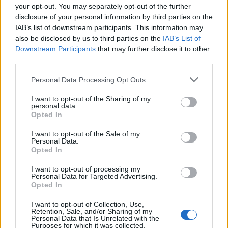
your opt-out. You may separately opt-out of the further
disclosure of your personal information by third parties on the
IAB’s list of downstream participants. This information may
also be disclosed by us to third parties on the
IAB’s List of
Downstream Participants
that may further disclose it to other
YOU MAY ALSO LIKE
third parties.
Πανάκριβος ο Snapdragon 8 Elite Gen 6 Pro
Personal Data Processing Opt Outs
By
ΓΙΏΡΓΟΣ ΓΡΊΒΑΣ
2 ημέρες ago
I want to opt-out of the Sharing of my
personal data.
Opted In
I want to opt-out of the Sale of my
Η σειρά Samsung Galaxy Z αποσπά θετικές
Personal Data.
κριτικές από διάφορα media στην Ευρώπη
Opted In
By
P.KYPRAIOS
2 ημέρες ago
I want to opt-out of processing my
Personal Data for Targeted Advertising.
Opted In
Επίσημα στοιχεία για τα αναδιπλούμενα
I want to opt-out of Collection, Use,
Samsung
Retention, Sale, and/or Sharing of my
Personal Data that Is Unrelated with the
By
ΓΙΏΡΓΟΣ ΓΡΊΒΑΣ
3 ημέρες ago
Purposes for which it was collected.