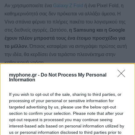
Αν χρησιμοποιείτε ένα
Galaxy Z Fold
ή ένα Pixel Fold, η
καθημερινότητά σας δεν πρόκειται να αλλάξει άμεσα. Η
Vivo σπάνια φέρνει το πλήρες πακέτο του λογισμικού της
στις διεθνείς αγορές. Ωστόσο,
η Samsung και η Google
έχουν πλέον μπροστά τους ένα έτοιμο προσχέδιο για
το μέλλον.
Όποιος καταφέρει να αντιγράψει πρώτος αυτή
την ιδέα, θα κερδίσει ένα τεράστιο πλεονέκτημα στην
καθημερινή χρήση.
myphone.gr -
Do Not Process My Personal
Information
Posted
MOBILES
NEWS
in
If you wish to opt-out of the sale, sharing to third parties, or
Tagged
foldable
OriginOS 6 Fold
Vivo X Fold 6
processing of your personal or sensitive information for
with
targeted advertising by us, please use the below opt-out
section to confirm your selection. Please note that after your
0
opt-out request is processed you may continue seeing
interest-based ads based on personal information utilized by
us or personal information disclosed to third parties prior to