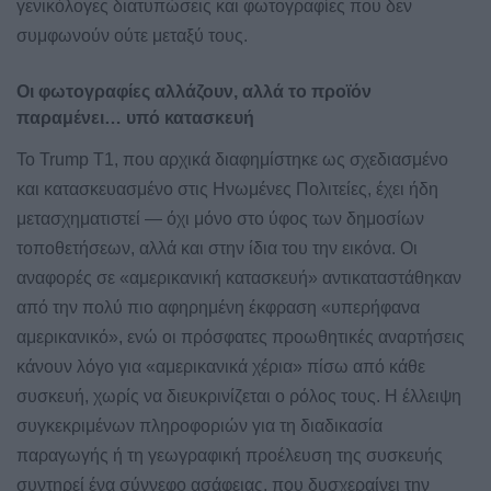
γενικόλογες διατυπώσεις και φωτογραφίες που δεν
συμφωνούν ούτε μεταξύ τους.
Οι φωτογραφίες αλλάζουν, αλλά το προϊόν
παραμένει… υπό κατασκευή
Το Trump T1, που αρχικά διαφημίστηκε ως σχεδιασμένο
και κατασκευασμένο στις Ηνωμένες Πολιτείες, έχει ήδη
μετασχηματιστεί — όχι μόνο στο ύφος των δημοσίων
τοποθετήσεων, αλλά και στην ίδια του την εικόνα. Οι
αναφορές σε «αμερικανική κατασκευή» αντικαταστάθηκαν
από την πολύ πιο αφηρημένη έκφραση «υπερήφανα
αμερικανικό», ενώ οι πρόσφατες προωθητικές αναρτήσεις
κάνουν λόγο για «αμερικανικά χέρια» πίσω από κάθε
συσκευή, χωρίς να διευκρινίζεται ο ρόλος τους. Η έλλειψη
συγκεκριμένων πληροφοριών για τη διαδικασία
παραγωγής ή τη γεωγραφική προέλευση της συσκευής
συντηρεί ένα σύννεφο ασάφειας, που δυσχεραίνει την