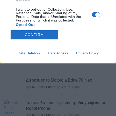
I want to opt-out of Collection, Use,
Retention, Sale, and/or Sharing of my
Personal Data that Is Unrelated with the
Η σειρά Samsung Galaxy Z αποσπά θετικές
Purposes for which it was collected.
Opted Out
κριτικές από διάφορα media στην Ευρώπη
By
P.KYPRAIOS
3 ημέρες ago
CONFIRM
Επίσημα στοιχεία για τα αναδιπλούμενα
Data Deletion
Data Access
Privacy Policy
Samsung
By
ΓΙΏΡΓΟΣ ΓΡΊΒΑΣ
4 ημέρες ago
Διέρρευσε το Motorola Edge 70 Neo
By
ΓΙΏΡΓΟΣ ΓΡΊΒΑΣ
4 ημέρες ago
Το σύνολο των τεχνικών προδιαγραφών του
Robot Phone
By
ΓΙΏΡΓΟΣ ΓΡΊΒΑΣ
5 ημέρες ago