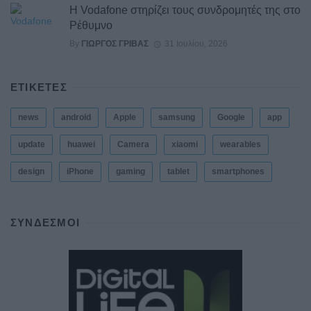
Η Vodafone στηρίζει τους συνδρομητές της στο
Ρέθυμνο
By
ΓΙΏΡΓΟΣ ΓΡΊΒΑΣ
31 Ιουλίου, 2026
ΕΤΙΚΕΤΕΣ
news
android
Apple
samsung
Google
app
update
huawei
Camera
xiaomi
wearables
design
iPhone
gaming
tablet
smartphones
ΣΎΝΔΕΣΜΟΙ