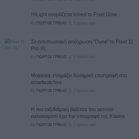
HiLight ονομάζεται τελικά το Pixel Glow
By
ΓΙΏΡΓΟΣ ΓΡΊΒΑΣ
5 ημέρες ago
Σε εντυπωσιακή απόχρωση “Dune” το Pixel 11
Pro XL
By
ΓΙΏΡΓΟΣ ΓΡΊΒΑΣ
6 ημέρες ago
Motorola: ετοιμάζει δυναμική επιστροφή στα
smartwatches
By
ΓΙΏΡΓΟΣ ΓΡΊΒΑΣ
7 ημέρες ago
Η πιο ταξιδιάρικη βαλίτσα του φετινού
καλοκαιριού έχει την υπογραφή της Xiaomi
By
ΓΙΏΡΓΟΣ ΓΡΊΒΑΣ
7 ημέρες ago