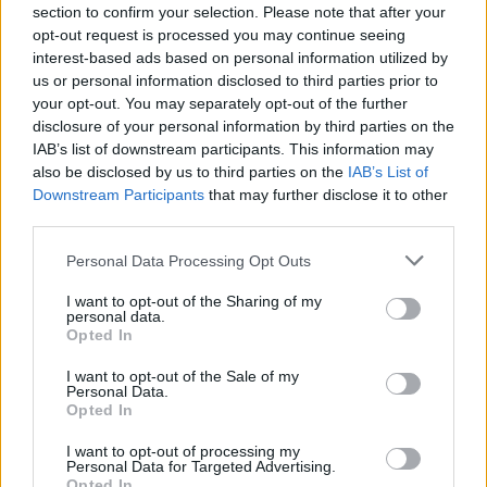
section to confirm your selection. Please note that after your
[
via
]
opt-out request is processed you may continue seeing
interest-based ads based on personal information utilized by
us or personal information disclosed to third parties prior to
Posted
your opt-out. You may separately opt-out of the further
MOBILES
NEWS
in
disclosure of your personal information by third parties on the
Tagged
news
smartphones
Trump Mobile T1
ΗΠΑ
IAB’s list of downstream participants. This information may
with
also be disclosed by us to third parties on the
IAB’s List of
Downstream Participants
that may further disclose it to other
1
third parties.
Personal Data Processing Opt Outs
I want to opt-out of the Sharing of my
personal data.
Opted In
I want to opt-out of the Sale of my
Personal Data.
YOU MAY ALSO LIKE
Opted In
Πανάκριβος ο Snapdragon 8 Elite Gen 6 Pro
I want to opt-out of processing my
Personal Data for Targeted Advertising.
By
ΓΙΏΡΓΟΣ ΓΡΊΒΑΣ
3 ημέρες ago
Opted In