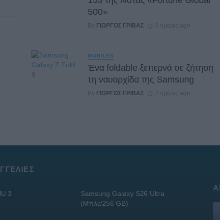
500»
By
ΓΙΏΡΓΟΣ ΓΡΊΒΑΣ
6 ημέρες ago
MOBILES
Ένα foldable ξεπερνά σε ζήτηση
τη ναυαρχίδα της Samsung
By
ΓΙΏΡΓΟΣ ΓΡΊΒΑΣ
7 ημέρες ago
ΓΓΕΛΊΕΣ
Α
U 3
Samsung Galaxy S26 Ultra
(Μπλε/256 GB)