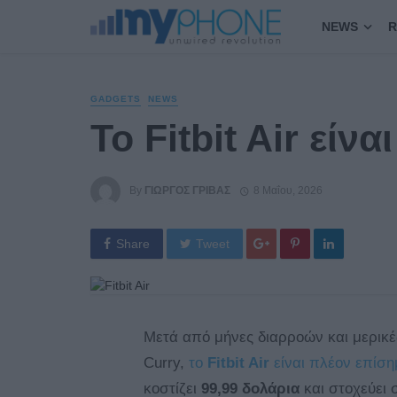
NEWS
R
GADGETS
NEWS
Το Fitbit Air είν
By
ΓΙΏΡΓΟΣ ΓΡΊΒΑΣ
8 Μαΐου, 2026
Share
Tweet
Μετά από μήνες διαρροών και μερικέ
Curry,
το
Fitbit Air
είναι πλέον επίση
κοστίζει
99,99 δολάρια
και στοχεύει 