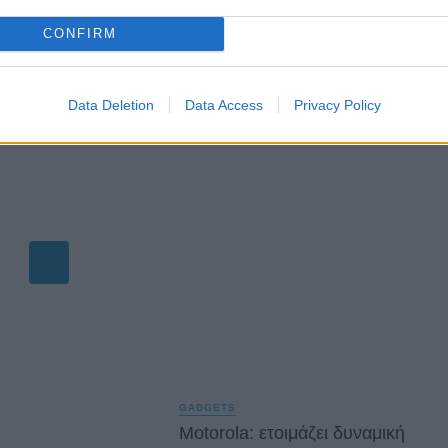
CONFIRM
6
Data Deletion
Data Access
Privacy Policy
Ελλάδα…
GADGETS
Motorola: ετοιμάζει δυναμική