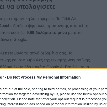
ι να υπολογίσετε
 μια σημαντική λεπτομέρεια. Το Fitbit Air
Coach
. Αυτός ο ψηφιακός προπονητής απαιτεί τη
οποία κοστίζει
9,99 δολάρια το μήνα
μετά το
ίνει η Google.
βλέπετε μόνο τα απλά δεδομένα σας. Τα
ικής και οι συμβουλές της τεχνητής νοημοσύνης
έβαια έχετε ήδη πακέτο Google AI Pro ή Ultra, η
στο λογαριασμό σας.
gr -
Do Not Process My Personal Information
to opt-out of the sale, sharing to third parties, or processing of your per
απευθύνεται τελικά;
formation for targeted advertising by us, please use the below opt-out s
r selection. Please note that after your opt-out request is processed y
 κάτι παραπάνω από ένα
Pixel Watch
σε επίπεδο
eing interest-based ads based on personal information utilized by us or