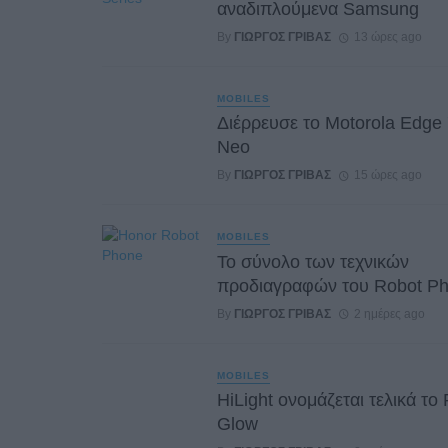
αναδιπλούμενα Samsung
By
ΓΙΏΡΓΟΣ ΓΡΊΒΑΣ
13 ώρες ago
MOBILES
Διέρρευσε το Motorola Edge
Neo
By
ΓΙΏΡΓΟΣ ΓΡΊΒΑΣ
15 ώρες ago
MOBILES
Το σύνολο των τεχνικών
προδιαγραφών του Robot P
By
ΓΙΏΡΓΟΣ ΓΡΊΒΑΣ
2 ημέρες ago
MOBILES
HiLight ονομάζεται τελικά το 
Glow