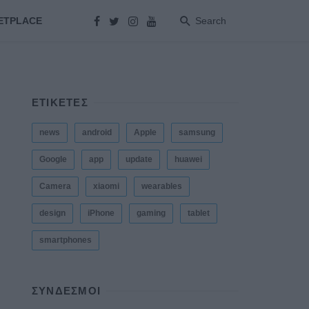
ETPLACE
Search
ΕΤΙΚΕΤΕΣ
news
android
Apple
samsung
Google
app
update
huawei
Camera
xiaomi
wearables
design
iPhone
gaming
tablet
smartphones
ΣΎΝΔΕΣΜΟΙ