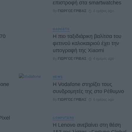
επιστροφή στα smartwatches
By
ΓΙΏΡΓΟΣ ΓΡΊΒΑΣ
4 ημέρες ago
GADGETS
 70
Η πιο ταξιδιάρικη βαλίτσα του
φετινού καλοκαιριού έχει την
υπογραφή της Xiaomi
By
ΓΙΏΡΓΟΣ ΓΡΊΒΑΣ
4 ημέρες ago
NEWS
hone
Η Vodafone στηρίζει τους
συνδρομητές της στο Ρέθυμνο
By
ΓΙΏΡΓΟΣ ΓΡΊΒΑΣ
6 ημέρες ago
Pixel
COMPUTERS
Η Lenovo ανεβαίνει στη θέση
153 της λίστας «Fortune Global