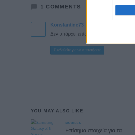
1
COMMENTS
Konstantine73
Published at 8 May 202
Δεν υπάρχει επίσημη υποστήριξη για 
Συνδεθείτε για να απαντήσετε
YOU MAY ALSO LIKE
MOBILES
Επίσημα στοιχεία για τα