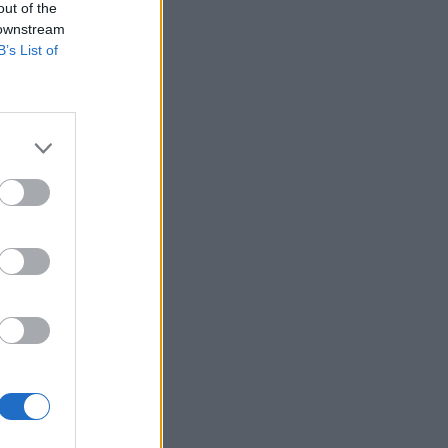
out of the
 downstream
B’s List of