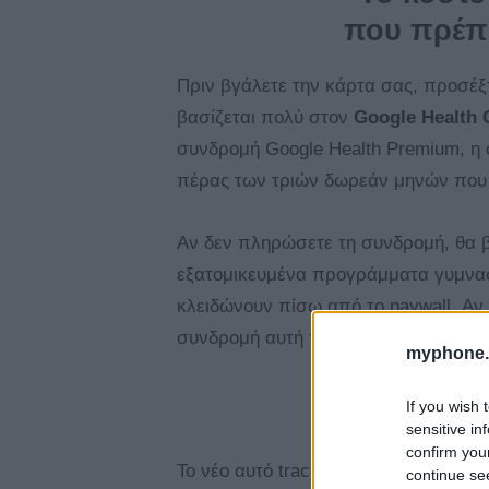
που πρέπε
Πριν βγάλετε την κάρτα σας, προσέξτε
βασίζεται πολύ στον
Google Health 
συνδρομή Google Health Premium, η 
πέρας των τριών δωρεάν μηνών που δ
Αν δεν πληρώσετε τη συνδρομή, θα 
εξατομικευμένα προγράμματα γυμναστ
κλειδώνουν πίσω από το paywall. Αν β
συνδρομή αυτή περιλαμβάνεται ήδη 
myphone.
If you wish 
Σε ποιους 
sensitive in
confirm you
Το νέο αυτό tracker δεν προσφέρει
continue se