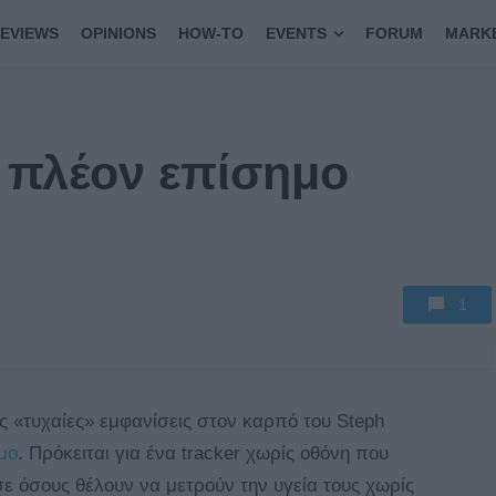
EVIEWS
OPINIONS
HOW-TO
EVENTS
FORUM
MARK
αι πλέον επίσημο
1
ς «τυχαίες» εμφανίσεις στον καρπό του Steph
μο
. Πρόκειται για ένα tracker χωρίς οθόνη που
σε όσους θέλουν να μετρούν την υγεία τους χωρίς