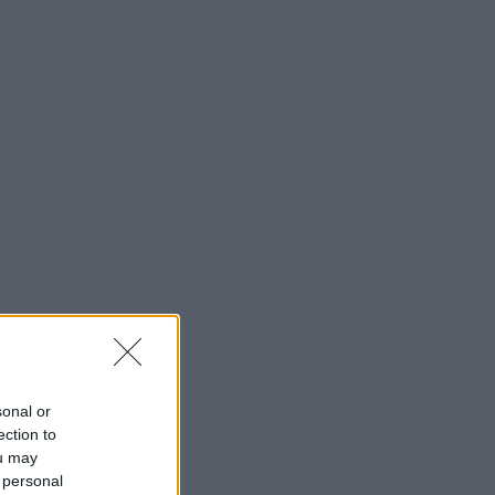
sonal or
ection to
ou may
 personal