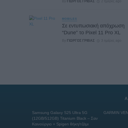
By
ΓΙΏΡΓΟΣ ΓΡΊΒΑΣ
2 ημέρες ago
MOBILES
Σε εντυπωσιακή απόχρωση
“Dune” το Pixel 11 Pro XL
By
ΓΙΏΡΓΟΣ ΓΡΊΒΑΣ
3 ημέρες ago
Α
Samsung Galaxy S25 Ultra 5G
GARMIN VEN
(12GB/512GB) Titanium Black – Σαν
Καινούργιο + Spigen θήκη/τζάμι