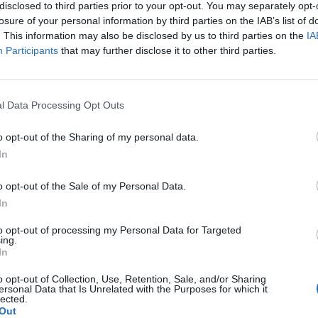
disclosed to third parties prior to your opt-out. You may separately opt-
ν άνεση. Είναι ιδανικό για όσους δεν αντέχουν να
losure of your personal information by third parties on the IAB’s list of
ν καρπό τους. Το λογισμικό αναλαμβάνει να
. This information may also be disclosed by us to third parties on the
IA
ης ημέρας και το Fitbit Air της νύχτας χωρίς να
Participants
that may further disclose it to other third parties.
νη λύση για να παρακολουθείτε την υγεία σας
νοι να κρατήσετε τη συνδρομή ενεργή.
l Data Processing Opt Outs
o opt-out of the Sharing of my personal data.
Tagged
In
Fitbit Air
Google
Steph Curry
with
o opt-out of the Sale of my Personal Data.
1
In
to opt-out of processing my Personal Data for Targeted
ing.
σμό ή συνδεθείτε για να σχολιάσετε
In
είτε για να σχολιάσετε
o opt-out of Collection, Use, Retention, Sale, and/or Sharing
ersonal Data that Is Unrelated with the Purposes for which it
lected.
Out