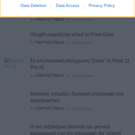
Το σύνολο των τεχνικών προδιαγραφών του
Data Deletion
Data Access
Privacy Policy
Robot Phone
By
ΓΙΏΡΓΟΣ ΓΡΊΒΑΣ
2 ημέρες ago
HiLight ονομάζεται τελικά το Pixel Glow
By
ΓΙΏΡΓΟΣ ΓΡΊΒΑΣ
2 ημέρες ago
Σε εντυπωσιακή απόχρωση “Dune” το Pixel 11
Pro XL
By
ΓΙΏΡΓΟΣ ΓΡΊΒΑΣ
3 ημέρες ago
Motorola: ετοιμάζει δυναμική επιστροφή στα
smartwatches
By
ΓΙΏΡΓΟΣ ΓΡΊΒΑΣ
4 ημέρες ago
Η πιο ταξιδιάρικη βαλίτσα του φετινού
καλοκαιριού έχει την υπογραφή της Xiaomi