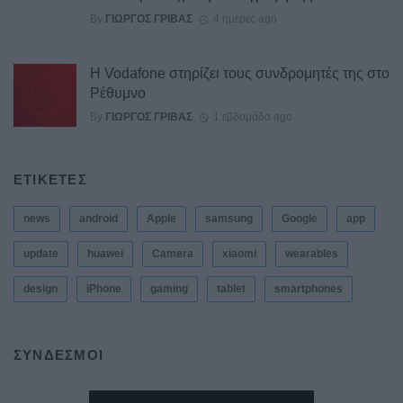
By
ΓΙΏΡΓΟΣ ΓΡΊΒΑΣ
4 ημέρες ago
Η Vodafone στηρίζει τους συνδρομητές της στο
Ρέθυμνο
By
ΓΙΏΡΓΟΣ ΓΡΊΒΑΣ
1 εβδομάδα ago
ΕΤΙΚΕΤΕΣ
news
android
Apple
samsung
Google
app
update
huawei
Camera
xiaomi
wearables
design
iPhone
gaming
tablet
smartphones
ΣΎΝΔΕΣΜΟΙ