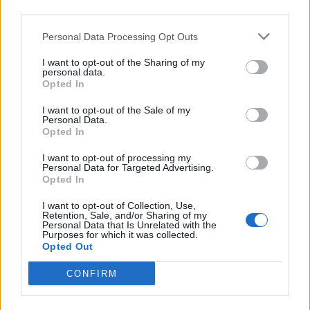
third parties.
Πανάκριβος ο Snapdragon 8 Elite Gen 6 Pro
By
ΓΙΏΡΓΟΣ ΓΡΊΒΑΣ
5 ώρες ago
Personal Data Processing Opt Outs
I want to opt-out of the Sharing of my
personal data.
Opted In
Η σειρά Samsung Galaxy Z αποσπά θετικές
I want to opt-out of the Sale of my
κριτικές από διάφορα media στην Ευρώπη
Personal Data.
Opted In
By
P.KYPRAIOS
5 ώρες ago
I want to opt-out of processing my
Personal Data for Targeted Advertising.
Επίσημα στοιχεία για τα αναδιπλούμενα
Opted In
Samsung
I want to opt-out of Collection, Use,
By
ΓΙΏΡΓΟΣ ΓΡΊΒΑΣ
1 ημέρα ago
Retention, Sale, and/or Sharing of my
Personal Data that Is Unrelated with the
Purposes for which it was collected.
Opted Out
Διέρρευσε το Motorola Edge 70 Neo
CONFIRM
By
ΓΙΏΡΓΟΣ ΓΡΊΒΑΣ
1 ημέρα ago