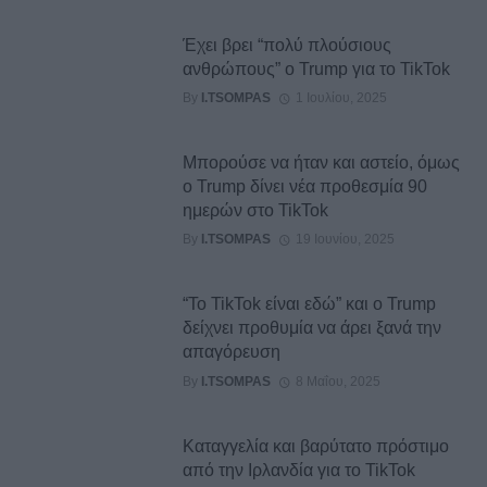
Έχει βρει “πολύ πλούσιους
ανθρώπους” ο Trump για το TikTok
By
I.TSOMPAS
1 Ιουλίου, 2025
Μπορούσε να ήταν και αστείο, όμως
ο Trump δίνει νέα προθεσμία 90
ημερών στο TikTok
By
I.TSOMPAS
19 Ιουνίου, 2025
“Το TikTok είναι εδώ” και ο Trump
δείχνει προθυμία να άρει ξανά την
απαγόρευση
By
I.TSOMPAS
8 Μαΐου, 2025
Καταγγελία και βαρύτατο πρόστιμο
από την Ιρλανδία για το TikTok