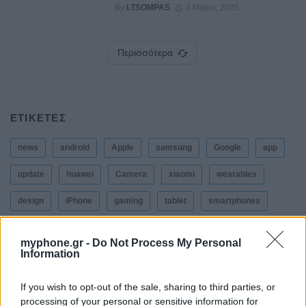
By
I.TSOMPAS
3 Μαΐου, 2025
Περισσότερα
ΕΤΙΚΕΤΕΣ
news
android
Apple
samsung
Google
app
update
huawei
Camera
xiaomi
wearables
design
iPhone
gaming
tablet
smartphones
myphone.gr -
Do Not Process My Personal
ΣΎΝΔΕΣΜΟΙ
Information
If you wish to opt-out of the sale, sharing to third parties, or
processing of your personal or sensitive information for