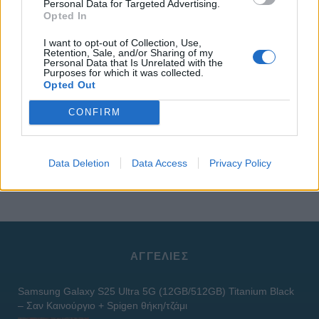
Personal Data for Targeted Advertising.
Opted In
I want to opt-out of Collection, Use,
Retention, Sale, and/or Sharing of my
Personal Data that Is Unrelated with the
Purposes for which it was collected.
Opted Out
CONFIRM
Data Deletion
Data Access
Privacy Policy
ΑΓΓΕΛΊΕΣ
Samsung Galaxy S25 Ultra 5G (12GB/512GB) Titanium Black
– Σαν Καινούργιο + Spigen θήκη/τζάμι