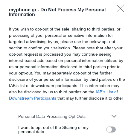
news
android
Apple
samsung
Google
app
myphone.gr -
Do Not Process My Personal
Information
update
huawei
Camera
xiaomi
wearables
If you wish to opt-out of the sale, sharing to third parties, or
design
iPhone
gaming
tablet
smartphones
processing of your personal or sensitive information for
targeted advertising by us, please use the below opt-out
section to confirm your selection. Please note that after your
ΣΎΝΔΕΣΜΟΙ
opt-out request is processed you may continue seeing
interest-based ads based on personal information utilized by
us or personal information disclosed to third parties prior to
your opt-out. You may separately opt-out of the further
disclosure of your personal information by third parties on the
IAB’s list of downstream participants. This information may
also be disclosed by us to third parties on the
IAB’s List of
Downstream Participants
that may further disclose it to other
third parties.
Personal Data Processing Opt Outs
I want to opt-out of the Sharing of my
personal data.