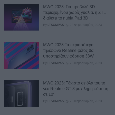
MWC 2023: Για προβολή 3D
περιεχομένου χωρίς γυαλιά, η ZTE
διαθέτει το nubia Pad 3D
By
I.TSOMPAS
28 Φεβρουαρίου, 2023
MWC 2023:Τα περισσότερα
τηλέφωνα Realme φέτος θα
υποστηρίζουν φόρτιση 33W
By
I.TSOMPAS
28 Φεβρουαρίου, 2023
MWC 2023: Tάχιστο σε όλα του το
νέο Realme GT 3 με πλήρη φόρτιση
σε 10′
By
I.TSOMPAS
28 Φεβρουαρίου, 2023