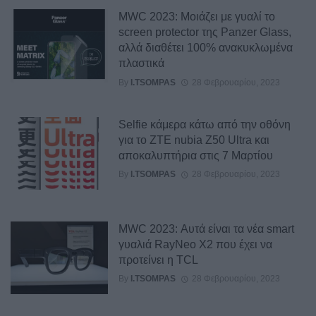
MWC 2023: Μοιάζει με γυαλί το
screen protector της Panzer Glass,
αλλά διαθέτει 100% ανακυκλωμένα
πλαστικά
By
I.TSOMPAS
28 Φεβρουαρίου, 2023
Selfie κάμερα κάτω από την οθόνη
για το ZTE nubia Z50 Ultra και
αποκαλυπτήρια στις 7 Μαρτίου
By
I.TSOMPAS
28 Φεβρουαρίου, 2023
MWC 2023: Αυτά είναι τα νέα smart
γυαλιά RayNeo X2 που έχει να
προτείνει η TCL
By
I.TSOMPAS
28 Φεβρουαρίου, 2023