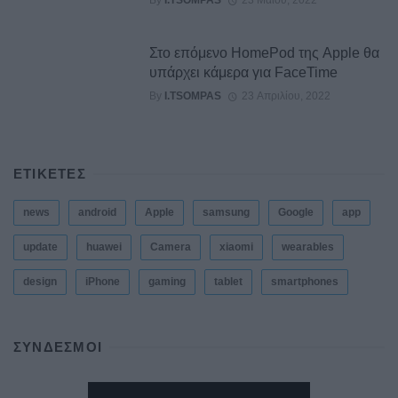
Στο επόμενο HomePod της Apple θα
υπάρχει κάμερα για FaceTime
By
I.TSOMPAS
23 Απριλίου, 2022
ΕΤΙΚΕΤΕΣ
news
android
Apple
samsung
Google
app
update
huawei
Camera
xiaomi
wearables
design
iPhone
gaming
tablet
smartphones
ΣΎΝΔΕΣΜΟΙ