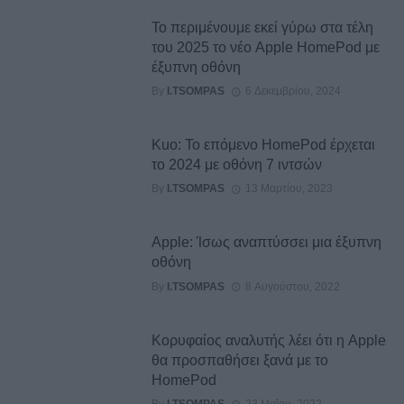
Το περιμένουμε εκεί γύρω στα τέλη
του 2025 το νέο Apple HomePod με
έξυπνη οθόνη
By
I.TSOMPAS
6 Δεκεμβρίου, 2024
Kuo: Το επόμενο HomePod έρχεται
το 2024 με οθόνη 7 ιντσών
By
I.TSOMPAS
13 Μαρτίου, 2023
Apple: Ίσως αναπτύσσει μια έξυπνη
οθόνη
By
I.TSOMPAS
8 Αυγούστου, 2022
Κορυφαίος αναλυτής λέει ότι η Apple
θα προσπαθήσει ξανά με το
HomePod
By
I.TSOMPAS
23 Μαΐου, 2022