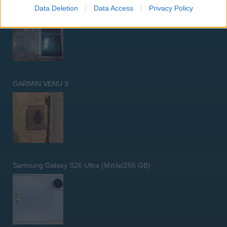
– Σαν Καινούργιο + Spigen θήκη/τζάμι
Data Deletion
Data Access
Privacy Policy
GARMIN VENU 3
Samsung Galaxy S26 Ultra (Μπλε/256 GB)