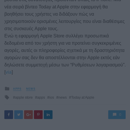
νέα σειρά βίντεο Today at Apple στην εφαρμογή θα
βοηθήσει τους χρήστες να διδάξουν πώς να
χρησιμοποιούν ορισμένες λειτουργίες που είναι διαθέσιμες
στις συσκευές Apple τους.
Ενώ η εφαρμογή Apple Store συλλέγει προσωπικά
δεδομένα από τον χρήστη για να προτείνει συγκεκριμένες
αγορές, αυτές οι πληροφορίες σχετικά με τη δραστηριότητα
αγορών σας δεν θα αποστέλλονται στην Apple εκτός εάν
δηλώσετε συμμετοχή μέσω των “Ρυθμίσεων λογαριασμού”.
[
via
]
Posted
APPS
NEWS
in
Tagged
apple store
apps
ios
news
Today at Apple
with
0