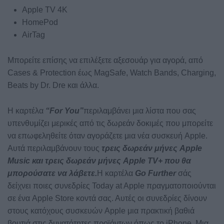
Apple TV 4K
HomePod
AirTag
Μπορείτε επίσης να επιλέξετε αξεσουάρ για αγορά, από
Cases & Protection έως MagSafe, Watch Bands, Charging,
Beats by Dr. Dre και άλλα.
Η καρτέλα
“
For You”
περιλαμβάνει μια λίστα που σας
υπενθυμίζει μερικές από τις δωρεάν δοκιμές που μπορείτε
να επωφεληθείτε όταν αγοράζετε μια νέα συσκευή Apple.
Αυτά περιλαμβάνουν τους
τρεις δωρεάν μήνες Apple
Music και τρεις δωρεάν μήνες Apple TV+ που θα
μπορούσατε να λάβετε.
Η καρτέλα
Go Further
σάς
δείχνει ποιες συνεδρίες Today at Apple πραγματοποιούνται
σε ένα Apple Store κοντά σας. Αυτές οι συνεδρίες δίνουν
στους κατόχους συσκευών Apple μια πρακτική βαθιά
βουτιά στις δυνατότητες προϊόντων όπως το iPhone. Μια