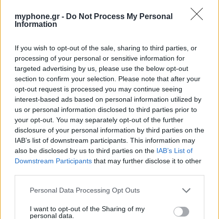
Motorola: ετοιμάζει δυναμική επιστροφή στα
smartwatches
myphone.gr -
Do Not Process My Personal
Information
By
ΓΙΏΡΓΟΣ ΓΡΊΒΑΣ
6 ημέρες ago
If you wish to opt-out of the sale, sharing to third parties, or
Η πιο ταξιδιάρικη βαλίτσα του φετινού
processing of your personal or sensitive information for
καλοκαιριού έχει την υπογραφή της Xiaomi
targeted advertising by us, please use the below opt-out
section to confirm your selection. Please note that after your
By
ΓΙΏΡΓΟΣ ΓΡΊΒΑΣ
6 ημέρες ago
opt-out request is processed you may continue seeing
interest-based ads based on personal information utilized by
Η Vodafone στηρίζει τους συνδρομητές της στο
us or personal information disclosed to third parties prior to
Ρέθυμνο
your opt-out. You may separately opt-out of the further
disclosure of your personal information by third parties on the
By
ΓΙΏΡΓΟΣ ΓΡΊΒΑΣ
31 Ιουλίου, 2026
IAB’s list of downstream participants. This information may
also be disclosed by us to third parties on the
IAB’s List of
Downstream Participants
that may further disclose it to other
third parties.
ΕΤΙΚΕΤΕΣ
Personal Data Processing Opt Outs
news
android
Apple
samsung
Google
app
I want to opt-out of the Sharing of my
personal data.