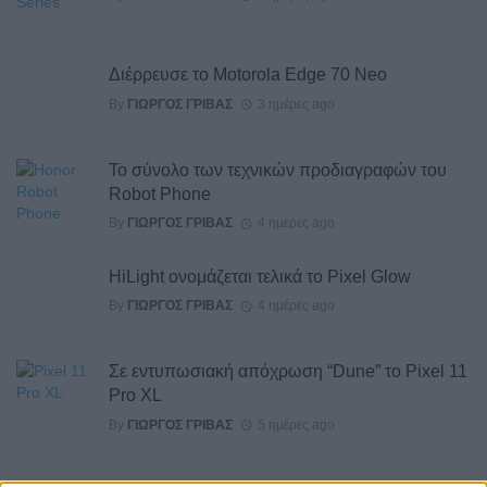
Διέρρευσε το Motorola Edge 70 Neo
By
ΓΙΏΡΓΟΣ ΓΡΊΒΑΣ
3 ημέρες ago
Το σύνολο των τεχνικών προδιαγραφών του
Robot Phone
By
ΓΙΏΡΓΟΣ ΓΡΊΒΑΣ
4 ημέρες ago
HiLight ονομάζεται τελικά το Pixel Glow
By
ΓΙΏΡΓΟΣ ΓΡΊΒΑΣ
4 ημέρες ago
Σε εντυπωσιακή απόχρωση “Dune” το Pixel 11
Pro XL
By
ΓΙΏΡΓΟΣ ΓΡΊΒΑΣ
5 ημέρες ago