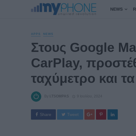
NEWS
R
APPS
NEWS
Στους Google Ma
CarPlay, προστέ
ταχύμετρο και τα
By
I.TSOMPAS
9 Ιουλίου, 2024
Share
Tweet