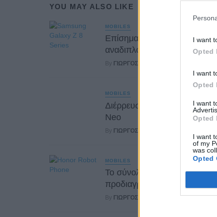
YOU MAY ALSO LIKE
Persona
MOBILES
Επίσημα στοιχεία για τα
I want t
αναδιπλούμενα Samsung
Opted 
By
ΓΙΏΡΓΟΣ ΓΡΊΒΑΣ
12 ώρες ago
I want t
Opted 
MOBILES
I want 
Διέρρευσε το Motorola Edge
Advertis
Neo
Opted 
By
ΓΙΏΡΓΟΣ ΓΡΊΒΑΣ
14 ώρες ago
I want t
of my P
was col
Opted 
MOBILES
Το σύνολο των τεχνικών
προδιαγραφών του Robot P
By
ΓΙΏΡΓΟΣ ΓΡΊΒΑΣ
1 ημέρα ago