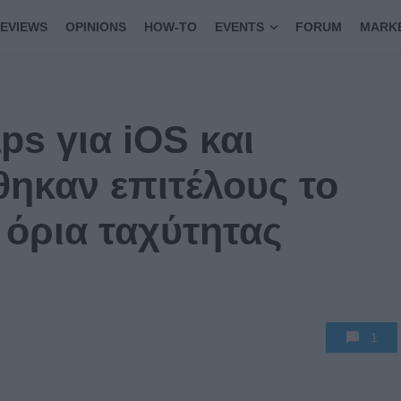
EVIEWS
OPINIONS
HOW-TO
EVENTS
FORUM
MARK
ps για iOS και
θηκαν επιτέλους το
 όρια ταχύτητας
1