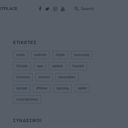
ETPLACE
Search
ΕΤΙΚΕΤΕΣ
news
android
Apple
samsung
Google
app
update
huawei
Camera
xiaomi
wearables
design
iPhone
gaming
tablet
smartphones
ΣΎΝΔΕΣΜΟΙ