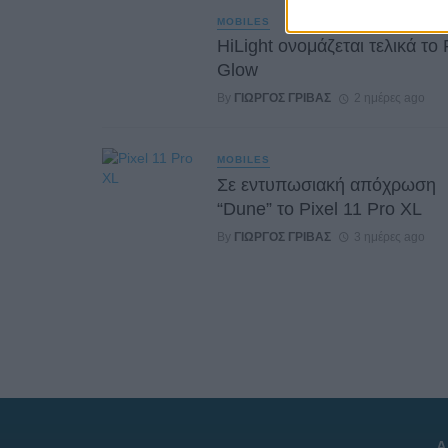
MOBILES
HiLight ονομάζεται τελικά το 
Glow
By
ΓΙΏΡΓΟΣ ΓΡΊΒΑΣ
2 ημέρες ago
MOBILES
Σε εντυπωσιακή απόχρωση
“Dune” το Pixel 11 Pro XL
By
ΓΙΏΡΓΟΣ ΓΡΊΒΑΣ
3 ημέρες ago
Α