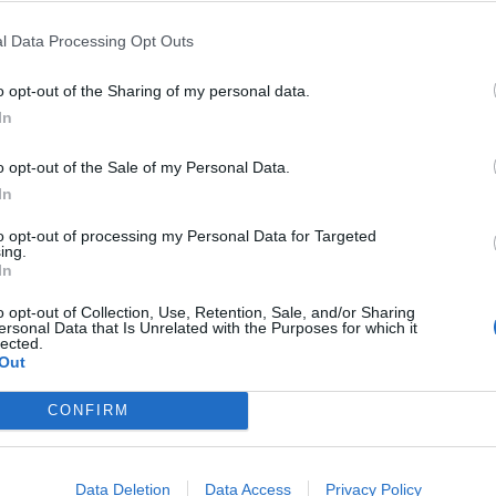
l Data Processing Opt Outs
GADGETS
Motorola: ετοιμάζει δυναμική
o opt-out of the Sharing of my personal data.
επιστροφή στα smartwatches
In
By
ΓΙΏΡΓΟΣ ΓΡΊΒΑΣ
3 ημέρες ago
o opt-out of the Sale of my Personal Data.
In
GADGETS
to opt-out of processing my Personal Data for Targeted
 70
Η πιο ταξιδιάρικη βαλίτσα του
ing.
φετινού καλοκαιριού έχει την
In
υπογραφή της Xiaomi
o opt-out of Collection, Use, Retention, Sale, and/or Sharing
By
ΓΙΏΡΓΟΣ ΓΡΊΒΑΣ
4 ημέρες ago
ersonal Data that Is Unrelated with the Purposes for which it
lected.
Out
NEWS
CONFIRM
hone
Η Vodafone στηρίζει τους
συνδρομητές της στο Ρέθυμνο
By
ΓΙΏΡΓΟΣ ΓΡΊΒΑΣ
6 ημέρες ago
Data Deletion
Data Access
Privacy Policy