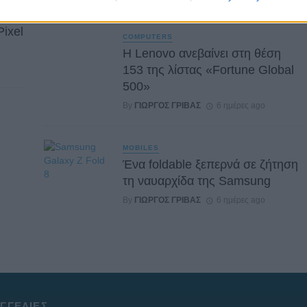
Pixel
COMPUTERS
Η Lenovo ανεβαίνει στη θέση
153 της λίστας «Fortune Global
500»
By
ΓΙΏΡΓΟΣ ΓΡΊΒΑΣ
6 ημέρες ago
MOBILES
Ένα foldable ξεπερνά σε ζήτηση
τη ναυαρχίδα της Samsung
By
ΓΙΏΡΓΟΣ ΓΡΊΒΑΣ
6 ημέρες ago
ΓΓΕΛΊΕΣ