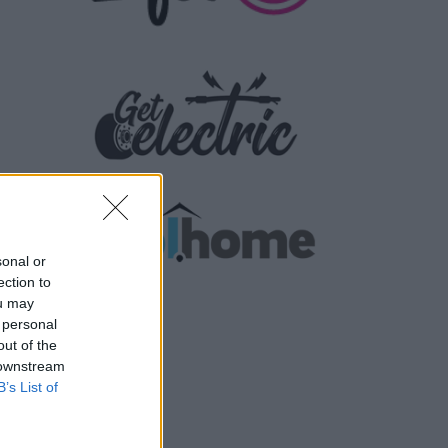
sonal or
ection to
ou may
 personal
out of the
 downstream
B’s List of