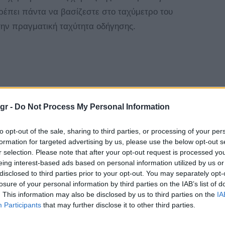
έπει πάντα να βασίζεστε στο ταχύμετρο του
την πραγματική ταχύτητα οδήγησης.
Tagged
CarPlay
Google Maps
ios
news
with
gr -
Do Not Process My Personal Information
to opt-out of the sale, sharing to third parties, or processing of your per
1
formation for targeted advertising by us, please use the below opt-out s
r selection. Please note that after your opt-out request is processed y
eing interest-based ads based on personal information utilized by us or
disclosed to third parties prior to your opt-out. You may separately opt-
losure of your personal information by third parties on the IAB’s list of
. This information may also be disclosed by us to third parties on the
IA
Participants
that may further disclose it to other third parties.