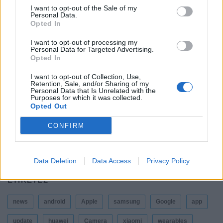
Η Vodafone στηρίζει τους συνδρομητές της στο
I want to opt-out of the Sale of my
Personal Data.
Ρέθυμνο
Opted In
By
ΓΙΏΡΓΟΣ ΓΡΊΒΑΣ
6 ημέρες ago
I want to opt-out of processing my
Personal Data for Targeted Advertising.
Opted In
Η Lenovo ανεβαίνει στη θέση 153 της λίστας
«Fortune Global 500»
I want to opt-out of Collection, Use,
Retention, Sale, and/or Sharing of my
By
ΓΙΏΡΓΟΣ ΓΡΊΒΑΣ
6 ημέρες ago
Personal Data that Is Unrelated with the
Purposes for which it was collected.
Opted Out
Ένα foldable ξεπερνά σε ζήτηση τη ναυαρχίδα
CONFIRM
της Samsung
By
ΓΙΏΡΓΟΣ ΓΡΊΒΑΣ
6 ημέρες ago
Data Deletion
Data Access
Privacy Policy
ΕΤΙΚΕΤΕΣ
news
android
Apple
samsung
Google
app
update
huawei
Camera
xiaomi
wearables