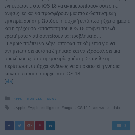
ενημερώσεις στο iOS 18 να αντιμετωπίσουν αυτές τις
ανησυχίες και να προσφέρουν μια πιο εκλεπτυσμένη
εμπειρία χρήστη. Ωστόσο, η αρχική εντύπωση έχει σημασία
και η τρέχουσα κατάσταση του iOS 18 αφήνει πολλά
ερωτήματα γιατί συνεχίζουν τα προβλήματα…
Η Apple πρέπει να λάβει αποφασιστικά μέτρα για να
αντιμετωπίσει αυτά τα ζητήματα και να εξασφαλίσει μια
ομαλή και αξιόπιστη εμπειρία χρήστη. Σε αντίθετη
περίπτωση, υπάρχει κίνδυνος να επισκιαστεί η γνήσια
καινοτομία που υπάρχει στο iOS 18.
[
via
]
Posted
APPS
MOBILES
NEWS
in
Tagged
Apple
Apple Intelligence
bugs
iOS 18.2
news
update
with
0