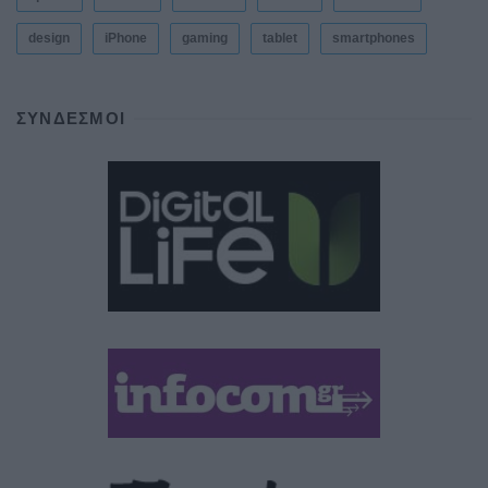
design
iPhone
gaming
tablet
smartphones
ΣΎΝΔΕΣΜΟΙ