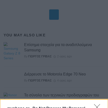
YOU MAY ALSO LIKE
Επίσημα στοιχεία για τα αναδιπλούμενα
Samsung
By
ΓΙΏΡΓΟΣ ΓΡΊΒΑΣ
2 ώρες ago
Διέρρευσε το Motorola Edge 70 Neo
By
ΓΙΏΡΓΟΣ ΓΡΊΒΑΣ
4 ώρες ago
Το σύνολο των τεχνικών προδιαγραφών του
Robot Phone
By
ΓΙΏΡΓΟΣ ΓΡΊΒΑΣ
1 ημέρα ago