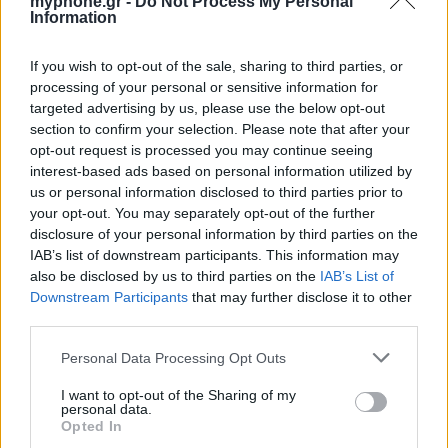
myphone.gr -
Do Not Process My Personal
Information
HiLight ονομάζεται τελικά το Pixel Glow
If you wish to opt-out of the sale, sharing to third parties, or
By
ΓΙΏΡΓΟΣ ΓΡΊΒΑΣ
1 ημέρα ago
processing of your personal or sensitive information for
targeted advertising by us, please use the below opt-out
section to confirm your selection. Please note that after your
Σε εντυπωσιακή απόχρωση “Dune” το Pixel 11
opt-out request is processed you may continue seeing
Pro XL
interest-based ads based on personal information utilized by
us or personal information disclosed to third parties prior to
By
ΓΙΏΡΓΟΣ ΓΡΊΒΑΣ
2 ημέρες ago
your opt-out. You may separately opt-out of the further
disclosure of your personal information by third parties on the
Motorola: ετοιμάζει δυναμική επιστροφή στα
IAB’s list of downstream participants. This information may
smartwatches
also be disclosed by us to third parties on the
IAB’s List of
By
ΓΙΏΡΓΟΣ ΓΡΊΒΑΣ
3 ημέρες ago
Downstream Participants
that may further disclose it to other
third parties.
Η πιο ταξιδιάρικη βαλίτσα του φετινού
Personal Data Processing Opt Outs
καλοκαιριού έχει την υπογραφή της Xiaomi
I want to opt-out of the Sharing of my
By
ΓΙΏΡΓΟΣ ΓΡΊΒΑΣ
3 ημέρες ago
personal data.
Opted In