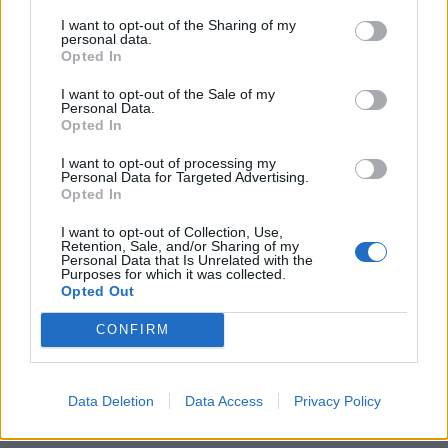
I want to opt-out of the Sharing of my
personal data.
Opted In
ΕΤΙΚΕΤΕΣ
I want to opt-out of the Sale of my
Personal Data.
news
android
Apple
samsung
Google
app
Opted In
update
huawei
Camera
xiaomi
wearables
I want to opt-out of processing my
Personal Data for Targeted Advertising.
design
iPhone
gaming
tablet
smartphones
Opted In
I want to opt-out of Collection, Use,
Retention, Sale, and/or Sharing of my
Personal Data that Is Unrelated with the
ΣΎΝΔΕΣΜΟΙ
Purposes for which it was collected.
Opted Out
CONFIRM
Data Deletion
Data Access
Privacy Policy