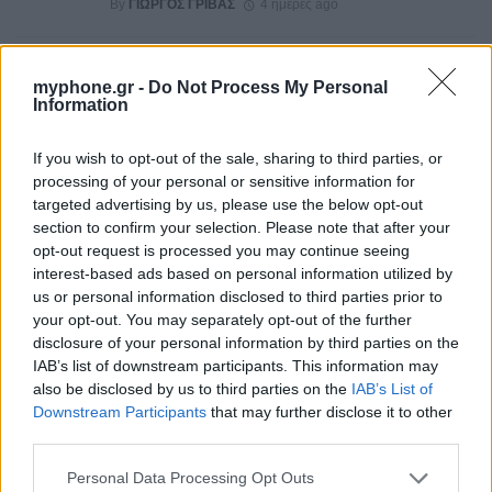
By
ΓΙΏΡΓΟΣ ΓΡΊΒΑΣ
4 ημέρες ago
Η πιο ταξιδιάρικη βαλίτσα του φετινού
myphone.gr -
Do Not Process My Personal
καλοκαιριού έχει την υπογραφή της Xiaomi
Information
By
ΓΙΏΡΓΟΣ ΓΡΊΒΑΣ
4 ημέρες ago
If you wish to opt-out of the sale, sharing to third parties, or
processing of your personal or sensitive information for
Η Vodafone στηρίζει τους συνδρομητές της στο
targeted advertising by us, please use the below opt-out
Ρέθυμνο
section to confirm your selection. Please note that after your
By
ΓΙΏΡΓΟΣ ΓΡΊΒΑΣ
7 ημέρες ago
opt-out request is processed you may continue seeing
interest-based ads based on personal information utilized by
us or personal information disclosed to third parties prior to
Η Lenovo ανεβαίνει στη θέση 153 της λίστας
your opt-out. You may separately opt-out of the further
«Fortune Global 500»
disclosure of your personal information by third parties on the
IAB’s list of downstream participants. This information may
By
ΓΙΏΡΓΟΣ ΓΡΊΒΑΣ
7 ημέρες ago
also be disclosed by us to third parties on the
IAB’s List of
Downstream Participants
that may further disclose it to other
Ένα foldable ξεπερνά σε ζήτηση τη ναυαρχίδα
third parties.
της Samsung
Personal Data Processing Opt Outs
By
ΓΙΏΡΓΟΣ ΓΡΊΒΑΣ
7 ημέρες ago