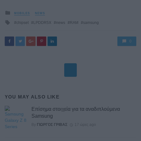
Posted
MOBILES
NEWS
in
Tagged
chipset
LPDDR5X
news
RAM
samsung
with
0
YOU MAY ALSO LIKE
Επίσημα στοιχεία για τα αναδιπλούμενα
Samsung
By
ΓΙΏΡΓΟΣ ΓΡΊΒΑΣ
17 ώρες ago