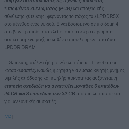
chip βελτιστοποιώντας τις τεχνικές πλακέτας
τυπωμένου κυκλώματος (PCB)
και εποξειδικής
σύνθεσης χύτευσης, φέρνοντας το πάχος του LPDDR5X
στο μέγεθος ενός νυχιού. Είναι βασισμένο σε μια δομή 4
στοίβων, η οποία αποτελείται από τέσσερα στρώματα
συσκευασμένα μαζί, το καθένα αποτελούμενο από δύο
LPDDR DRAM.
Η Samsung στέλνει ήδη το νέο λεπτότερο chipset στους
κατασκευαστές. Καθώς η ζήτηση για λύσεις κινητής μνήμης
υψηλής απόδοσης και υψηλής πυκνότητας αυξάνεται,
η
εταιρεία σχεδιάζει να αναπτύξει μονάδες 6 επιπέδων
24 GB και 8 επιπέδων των 32 GB
στα πιο λεπτά πακέτα
για μελλοντικές συσκευές.
[
via
]