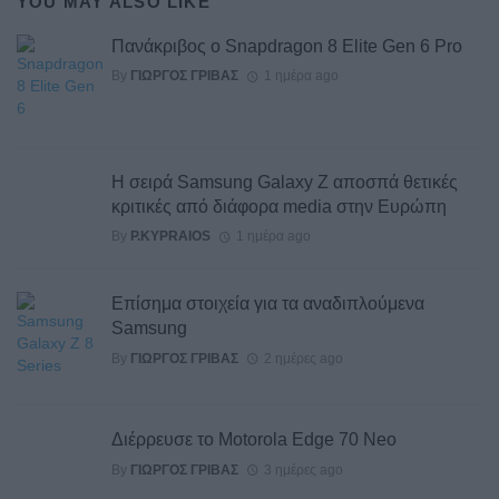
YOU MAY ALSO LIKE
Πανάκριβος ο Snapdragon 8 Elite Gen 6 Pro
By
ΓΙΏΡΓΟΣ ΓΡΊΒΑΣ
1 ημέρα ago
Η σειρά Samsung Galaxy Z αποσπά θετικές
κριτικές από διάφορα media στην Ευρώπη
By
P.KYPRAIOS
1 ημέρα ago
Επίσημα στοιχεία για τα αναδιπλούμενα
Samsung
By
ΓΙΏΡΓΟΣ ΓΡΊΒΑΣ
2 ημέρες ago
Διέρρευσε το Motorola Edge 70 Neo
By
ΓΙΏΡΓΟΣ ΓΡΊΒΑΣ
3 ημέρες ago