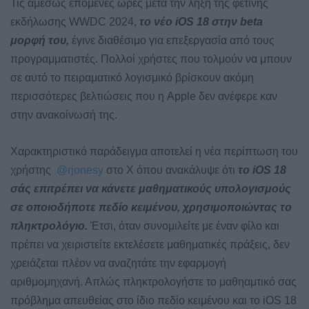
Τις αμέσως επόμενες ώρες μετά την λήξη της φετινής
εκδήλωσης WWDC 2024,
το νέο iOS 18 στην beta
μορφή του,
έγινε διαθέσιμο για επεξεργασία από τους
προγραμματιστές. Πολλοί χρήστες που τολμούν να μπουν
σε αυτό το πειραματικό λογισμικό βρίσκουν ακόμη
περισσότερες βελτιώσεις που η Apple δεν ανέφερε καν
στην ανακοίνωσή της.
Χαρακτηριστικό παράδειγμα αποτελεί η νέα περίπτωση του
χρήστης
@rjonesy
στο X όπου ανακάλυψε ότι
το iOS 18
σάς επιτρέπει να κάνετε μαθηματικούς υπολογισμούς
σε οποιοδήποτε πεδίο κειμένου, χρησιμοποιώντας το
πληκτρολόγιο.
Έτσι, όταν συνομιλείτε με έναν φίλο και
πρέπει να χειριστείτε εκτελέσετε μαθηματικές πράξεις, δεν
χρειάζεται πλέον να αναζητάτε την εφαρμογή
αριθμομηχανή. Απλώς πληκτρολογήστε το μαθηαμτικό σας
πρόβλημα απευθείας στο ίδιο πεδίο κειμένου και το iOS 18