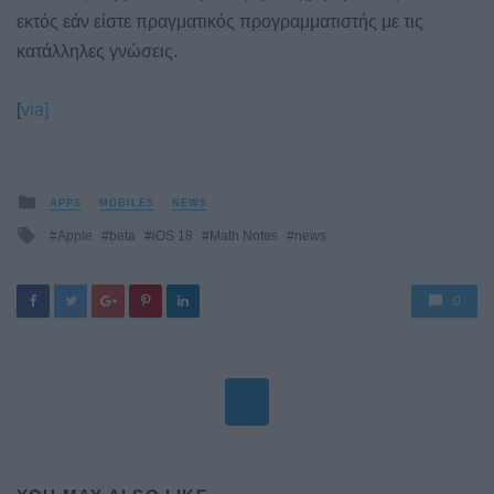
εκτός εάν είστε πραγματικός προγραμματιστής με τις
κατάλληλες γνώσεις.
[
via]
Posted
APPS
MOBILES
NEWS
in
Tagged
Apple
beta
iOS 18
Math Notes
news
with
0