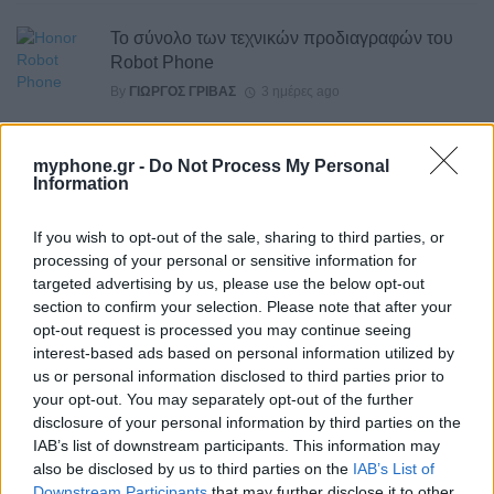
Το σύνολο των τεχνικών προδιαγραφών του
Robot Phone
By
ΓΙΏΡΓΟΣ ΓΡΊΒΑΣ
3 ημέρες ago
HiLight ονομάζεται τελικά το Pixel Glow
myphone.gr -
Do Not Process My Personal
By
ΓΙΏΡΓΟΣ ΓΡΊΒΑΣ
4 ημέρες ago
Information
If you wish to opt-out of the sale, sharing to third parties, or
Σε εντυπωσιακή απόχρωση “Dune” το Pixel 11
processing of your personal or sensitive information for
Pro XL
targeted advertising by us, please use the below opt-out
By
ΓΙΏΡΓΟΣ ΓΡΊΒΑΣ
5 ημέρες ago
section to confirm your selection. Please note that after your
opt-out request is processed you may continue seeing
interest-based ads based on personal information utilized by
Motorola: ετοιμάζει δυναμική επιστροφή στα
us or personal information disclosed to third parties prior to
smartwatches
your opt-out. You may separately opt-out of the further
By
ΓΙΏΡΓΟΣ ΓΡΊΒΑΣ
5 ημέρες ago
disclosure of your personal information by third parties on the
IAB’s list of downstream participants. This information may
also be disclosed by us to third parties on the
IAB’s List of
Η πιο ταξιδιάρικη βαλίτσα του φετινού
Downstream Participants
that may further disclose it to other