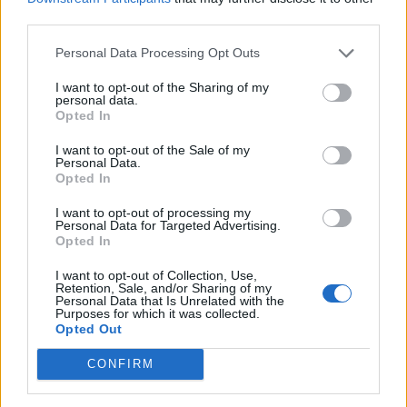
καλοκαιριού έχει την υπογραφή της Xiaomi
third parties.
By
ΓΙΏΡΓΟΣ ΓΡΊΒΑΣ
6 ημέρες ago
Personal Data Processing Opt Outs
I want to opt-out of the Sharing of my
Η Vodafone στηρίζει τους συνδρομητές της στο
personal data.
Ρέθυμνο
Opted In
By
ΓΙΏΡΓΟΣ ΓΡΊΒΑΣ
31 Ιουλίου, 2026
I want to opt-out of the Sale of my
Personal Data.
Opted In
ΕΤΙΚΕΤΕΣ
I want to opt-out of processing my
Personal Data for Targeted Advertising.
news
android
Apple
samsung
Google
app
Opted In
update
huawei
Camera
xiaomi
wearables
I want to opt-out of Collection, Use,
Retention, Sale, and/or Sharing of my
Personal Data that Is Unrelated with the
design
iPhone
gaming
tablet
smartphones
Purposes for which it was collected.
Opted Out
CONFIRM
ΣΎΝΔΕΣΜΟΙ