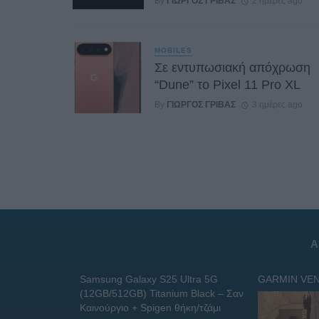
By
ΓΙΏΡΓΟΣ ΓΡΊΒΑΣ
2 ημέρες ago
MOBILES
Σε εντυπωσιακή απόχρωση
“Dune” το Pixel 11 Pro XL
By
ΓΙΏΡΓΟΣ ΓΡΊΒΑΣ
3 ημέρες ago
Α
Samsung Galaxy S25 Ultra 5G
GARMIN VEN
(12GB/512GB) Titanium Black – Σαν
Καινούργιο + Spigen θήκη/τζάμι