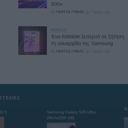
500»
By
ΓΙΏΡΓΟΣ ΓΡΊΒΑΣ
7 ημέρες ago
MOBILES
Ένα foldable ξεπερνά σε ζήτηση
τη ναυαρχίδα της Samsung
By
ΓΙΏΡΓΟΣ ΓΡΊΒΑΣ
7 ημέρες ago
ΓΓΕΛΊΕΣ
Α
U 3
Samsung Galaxy S26 Ultra
(Μπλε/256 GB)