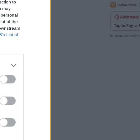
ection to
ou may
 personal
out of the
 downstream
B’s List of