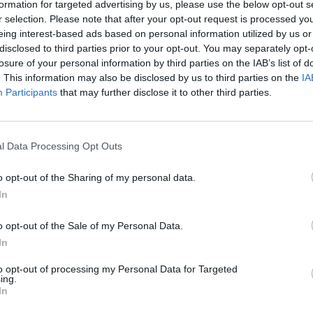
formation for targeted advertising by us, please use the below opt-out s
r selection. Please note that after your opt-out request is processed y
σμό ή συνδεθείτε για να σχολιάσετε
eing interest-based ads based on personal information utilized by us or
disclosed to third parties prior to your opt-out. You may separately opt-
είτε για να σχολιάσετε
losure of your personal information by third parties on the IAB’s list of
. This information may also be disclosed by us to third parties on the
IA
Participants
that may further disclose it to other third parties.
l Data Processing Opt Outs
o opt-out of the Sharing of my personal data.
In
o opt-out of the Sale of my Personal Data.
In
to opt-out of processing my Personal Data for Targeted
GADGETS
ing.
Motorola: ετοιμάζει δυναμική
In
επιστροφή στα smartwatches