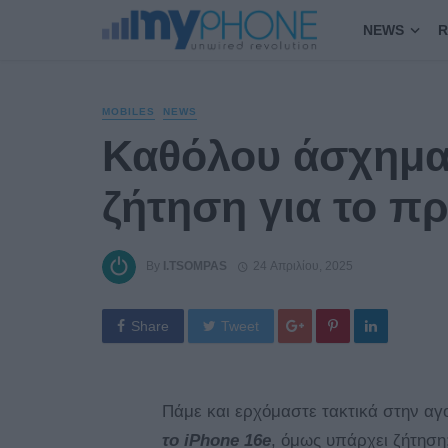
NEWS
R
MOBILES
NEWS
Καθόλου άσχημα 
ζήτηση για το π
By
I.TSOMPAS
24 Απριλίου, 2025
Share
Tweet
Πάμε και ερχόμαστε τακτικά στην αγ
το iPhone 16e
, όμως υπάρχει ζήτηση