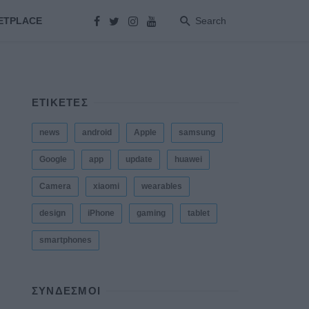
ETPLACE
Search
ΕΤΙΚΕΤΕΣ
news
android
Apple
samsung
Google
app
update
huawei
Camera
xiaomi
wearables
design
iPhone
gaming
tablet
smartphones
ΣΎΝΔΕΣΜΟΙ