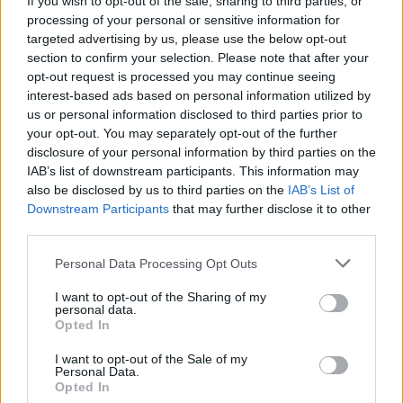
If you wish to opt-out of the sale, sharing to third parties, or
By
ΓΙΏΡΓΟΣ ΓΡΊΒΑΣ
5 ημέρες ago
processing of your personal or sensitive information for
targeted advertising by us, please use the below opt-out
section to confirm your selection. Please note that after your
Η Vodafone στηρίζει τους συνδρομητές της στο
opt-out request is processed you may continue seeing
Ρέθυμνο
interest-based ads based on personal information utilized by
By
ΓΙΏΡΓΟΣ ΓΡΊΒΑΣ
31 Ιουλίου, 2026
us or personal information disclosed to third parties prior to
your opt-out. You may separately opt-out of the further
disclosure of your personal information by third parties on the
IAB’s list of downstream participants. This information may
also be disclosed by us to third parties on the
IAB’s List of
ΕΤΙΚΕΤΕΣ
Downstream Participants
that may further disclose it to other
third parties.
news
android
Apple
samsung
Google
app
Personal Data Processing Opt Outs
update
huawei
Camera
xiaomi
wearables
I want to opt-out of the Sharing of my
personal data.
design
iPhone
gaming
tablet
smartphones
Opted In
I want to opt-out of the Sale of my
Personal Data.
ΣΎΝΔΕΣΜΟΙ
Opted In