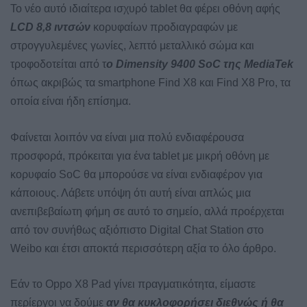
To νέο αυτό ιδιαίτερα ισχυρό tablet θα φέρει οθόνη αφής
LCD 8,8 ιντσών
κορυφαίων προδιαγραφών με
στρογγυλεμένες γωνίες, λεπτό μεταλλικό σώμα και
τροφοδοτείται από τ
ο Dimensity 9400 SoC της MediaTek
όπως ακριβώς τα smartphone Find X8 και Find X8 Pro, τα
οποία είναι ήδη επίσημα.
Φαίνεται λοιπόν να είναι μια πολύ ενδιαφέρουσα
προσφορά, πρόκειται για ένα tablet με μικρή οθόνη με
κορυφαίο SoC θα μπορούσε να είναι ενδιαφέρον για
κάποιους. Λάβετε υπόψη ότι αυτή είναι απλώς μια
ανεπιβεβαίωτη φήμη σε αυτό το σημείο, αλλά προέρχεται
από τον συνήθως αξιόπιστο Digital Chat Station στο
Weibo και έτσι αποκτά περισσότερη αξία το όλο άρθρο.
Εάν το Oppo X8 Pad γίνει πραγματικότητα, είμαστε
περίεργοι να δούμε
αν θα κυκλοφορήσει διεθνώς ή θα