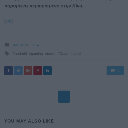
παραμείνει περιορισμένο στην Κίνα.
[
via
]
Posted
GADGETS
NEWS
in
Tagged
android
gaming
news
Oppo
tablet
with
0
YOU MAY ALSO LIKE