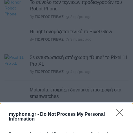
Το σύνολο των τεχνικών προδιαγραφών του
Robot Phone
By
ΓΙΏΡΓΟΣ ΓΡΊΒΑΣ
3 ημέρες ago
HiLight ονομάζεται τελικά το Pixel Glow
By
ΓΙΏΡΓΟΣ ΓΡΊΒΑΣ
3 ημέρες ago
Σε εντυπωσιακή απόχρωση “Dune” το Pixel 11
Pro XL
By
ΓΙΏΡΓΟΣ ΓΡΊΒΑΣ
4 ημέρες ago
Motorola: ετοιμάζει δυναμική επιστροφή στα
smartwatches
By
ΓΙΏΡΓΟΣ ΓΡΊΒΑΣ
5 ημέρες ago
myphone.gr -
Do Not Process My Personal
Information
Η πιο ταξιδιάρικη βαλίτσα του φετινού
καλοκαιριού έχει την υπογραφή της Xiaomi