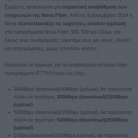
Ευρώπη, ανακοινώνει μια
σημαντική αναβάθμιση των
υπηρεσιών της
Nova
Fiber
. Από τις 8 Δεκεμβρίου 2024 η
Nova
πενταπλασιάζει τις ταχύτητες ανόδου (
upload)
στα προγράμματα Nova Fiber 300, 500 και 1Giga, για
όλους τους συνδρομητές, υφιστάμενους και νέους, ιδιώτες
και επαγγελματίες, χωρίς επιπλέον κόστος.
Αναλυτικά, οι παροχές για τα αναβαθμισμένα Nova Fiber
προγράμματα (FTTH) έχουν ως εξής:
300Mbps (download)/30Mbps (upload), θα παρέχονται
πλέον σε ταχύτητες
300
Mbps
(download
)/150Mbps
(upload
)
500Mbps (download)/50Mbps (upload), θα παρέχονται
πλέον σε ταχύτητες
500
Mbps
(download
)/250Mbps
(upload
)
1Gbps (download)/100Mbps (upload), θα παρέχονται