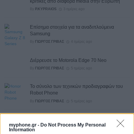
κριτικές από διάφορα media στην Ευρώπη
By
P.KYPRAIOS
3 ημέρες ago
Επίσημα στοιχεία για τα αναδιπλούμενα
Samsung
By
ΓΙΏΡΓΟΣ ΓΡΊΒΑΣ
4 ημέρες ago
Διέρρευσε το Motorola Edge 70 Neo
By
ΓΙΏΡΓΟΣ ΓΡΊΒΑΣ
5 ημέρες ago
Το σύνολο των τεχνικών προδιαγραφών του
Robot Phone
By
ΓΙΏΡΓΟΣ ΓΡΊΒΑΣ
5 ημέρες ago
HiLight ονομάζεται τελικά το Pixel Glow
myphone.gr -
Do Not Process My Personal
By
ΓΙΏΡΓΟΣ ΓΡΊΒΑΣ
6 ημέρες ago
Information