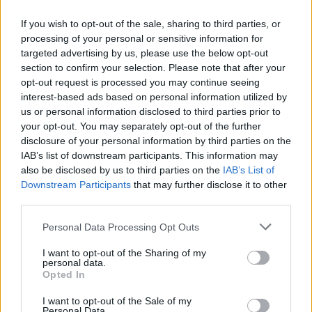
If you wish to opt-out of the sale, sharing to third parties, or
Σε εντυπωσιακή απόχρωση “Dune” το Pixel 11
processing of your personal or sensitive information for
Pro XL
targeted advertising by us, please use the below opt-out
By
ΓΙΏΡΓΟΣ ΓΡΊΒΑΣ
7 ημέρες ago
section to confirm your selection. Please note that after your
opt-out request is processed you may continue seeing
interest-based ads based on personal information utilized by
Motorola: ετοιμάζει δυναμική επιστροφή στα
us or personal information disclosed to third parties prior to
smartwatches
your opt-out. You may separately opt-out of the further
By
ΓΙΏΡΓΟΣ ΓΡΊΒΑΣ
3 Αυγούστου, 2026
disclosure of your personal information by third parties on the
IAB’s list of downstream participants. This information may
also be disclosed by us to third parties on the
IAB’s List of
Downstream Participants
that may further disclose it to other
third parties.
ΕΤΙΚΕΤΕΣ
Personal Data Processing Opt Outs
news
android
Apple
samsung
Google
app
I want to opt-out of the Sharing of my
personal data.
update
huawei
Camera
xiaomi
wearables
Opted In
design
iPhone
gaming
tablet
smartphones
I want to opt-out of the Sale of my
Personal Data.