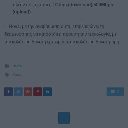
πλέον σε ταχύτητες
1
Gbps
(download
)/500Mbps
(upload
)
Η Nova, με την αναβάθμιση αυτή, επιβεβαιώνει τη
δέσμευσή της να καταστήσει προσιτή την τεχνολογία, με
την καλύτερη δυνατή εμπειρία στην καλύτερη δυνατή τιμή.
Posted
NEWS
in
Tagged
nova
with
0