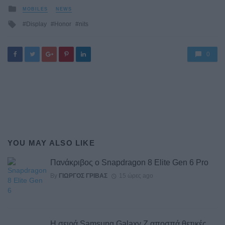
Posted
MOBILES
NEWS
in
Tagged
Display
Honor
nits
with
0
YOU MAY ALSO LIKE
Πανάκριβος ο Snapdragon 8 Elite Gen 6 Pro
By
ΓΙΏΡΓΟΣ ΓΡΊΒΑΣ
15 ώρες ago
Η σειρά Samsung Galaxy Z αποσπά θετικές