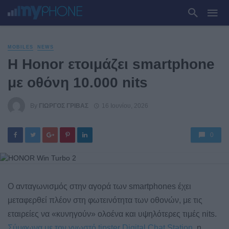
MOBILES
NEWS
Η Honor ετοιμάζει smartphone
με οθόνη 10.000 nits
By
ΓΙΏΡΓΟΣ ΓΡΊΒΑΣ
16 Ιουνίου, 2026
0
Ο ανταγωνισμός στην αγορά των smartphones έχει
μεταφερθεί πλέον στη φωτεινότητα των οθονών, με τις
εταιρείες να «κυνηγούν» ολοένα και υψηλότερες τιμές nits.
Σύμφωνα με τον γνωστό tipster Digital Chat Station
, η