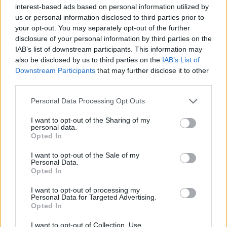
interest-based ads based on personal information utilized by
us or personal information disclosed to third parties prior to
Σε εντυπωσιακή απόχρωση “Dune” το Pixel 11
your opt-out. You may separately opt-out of the further
Pro XL
disclosure of your personal information by third parties on the
IAB’s list of downstream participants. This information may
By
ΓΙΏΡΓΟΣ ΓΡΊΒΑΣ
4 ημέρες ago
also be disclosed by us to third parties on the
IAB’s List of
Downstream Participants
that may further disclose it to other
third parties.
Motorola: ετοιμάζει δυναμική επιστροφή στα
smartwatches
Personal Data Processing Opt Outs
By
ΓΙΏΡΓΟΣ ΓΡΊΒΑΣ
5 ημέρες ago
I want to opt-out of the Sharing of my
personal data.
Opted In
Η πιο ταξιδιάρικη βαλίτσα του φετινού
καλοκαιριού έχει την υπογραφή της Xiaomi
I want to opt-out of the Sale of my
Personal Data.
By
ΓΙΏΡΓΟΣ ΓΡΊΒΑΣ
5 ημέρες ago
Opted In
I want to opt-out of processing my
Η Vodafone στηρίζει τους συνδρομητές της στο
Personal Data for Targeted Advertising.
Ρέθυμνο
Opted In
By
ΓΙΏΡΓΟΣ ΓΡΊΒΑΣ
31 Ιουλίου, 2026
I want to opt-out of Collection, Use,