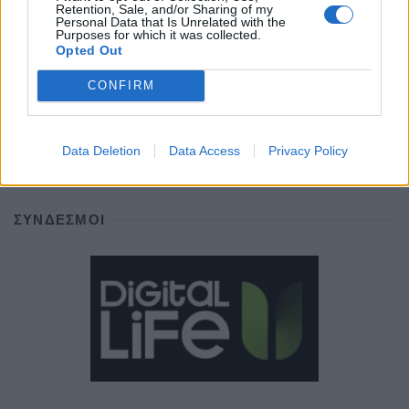
Retention, Sale, and/or Sharing of my
Personal Data that Is Unrelated with the
Purposes for which it was collected.
ΕΤΙΚΕΤΕΣ
Opted Out
news
android
Apple
samsung
Google
app
CONFIRM
update
huawei
Camera
xiaomi
wearables
Data Deletion
Data Access
Privacy Policy
design
iPhone
gaming
tablet
smartphones
ΣΎΝΔΕΣΜΟΙ