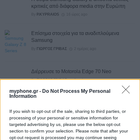
κριτικές από διάφορα media στην Ευρώπη
By
P.KYPRAIOS
16 ώρες ago
Επίσημα στοιχεία για τα αναδιπλούμενα
Samsung
By
ΓΙΏΡΓΟΣ ΓΡΊΒΑΣ
2 ημέρες ago
Διέρρευσε το Motorola Edge 70 Neo
By
ΓΙΏΡΓΟΣ ΓΡΊΒΑΣ
2 ημέρες ago
myphone.gr -
Do Not Process My Personal
Information
Το σύνολο των τεχνικών προδιαγραφών του
Robot Phone
If you wish to opt-out of the sale, sharing to third parties, or
By
ΓΙΏΡΓΟΣ ΓΡΊΒΑΣ
3 ημέρες ago
processing of your personal or sensitive information for
targeted advertising by us, please use the below opt-out
HiLight ονομάζεται τελικά το Pixel Glow
section to confirm your selection. Please note that after your
opt-out request is processed you may continue seeing
By
ΓΙΏΡΓΟΣ ΓΡΊΒΑΣ
3 ημέρες ago