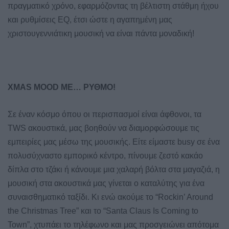
πραγματικό χρόνο, εφαρμόζοντας τη βέλτιστη στάθμη ήχου
και ρυθμίσεις EQ, έτσι ώστε η αγαπημένη μας
χριστουγεννιάτικη μουσική να είναι πάντα μοναδική!
XMAS MOOD ΜΕ… ΡΥΘΜΟ!
Σε έναν κόσμο όπου οι περισπασμοί είναι άφθονοι, τα
TWS ακουστικά, μας βοηθούν να διαμορφώσουμε τις
εμπειρίες μας μέσω της μουσικής. Είτε είμαστε busy σε ένα
πολυσύχναστο εμπορικό κέντρο, πίνουμε ζεστό κακάο
δίπλα στο τζάκι ή κάνουμε μια χαλαρή βόλτα στα μαγαζιά, η
μουσική στα ακουστικά μας γίνεται ο καταλύτης για ένα
συναισθηματικό ταξίδι. Κι ενώ ακούμε το “Rockin’ Around
the Christmas Tree” και το “Santa Claus Is Coming to
Town”, χτυπάει το τηλέφωνο και μας προσγειώνει απότομα