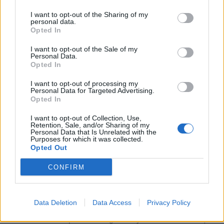
Posted
NEWS
in
I want to opt-out of the Sharing of my
Tagged
huawei
HUAWEI FreeBuds Pro 3
playlist
Μουσική
personal data.
with
Opted In
I want to opt-out of the Sale of my
0
Personal Data.
Opted In
I want to opt-out of processing my
Personal Data for Targeted Advertising.
Opted In
I want to opt-out of Collection, Use,
Retention, Sale, and/or Sharing of my
Personal Data that Is Unrelated with the
YOU MAY ALSO LIKE
Purposes for which it was collected.
Opted Out
Πανάκριβος ο Snapdragon 8 Elite Gen 6 Pro
CONFIRM
By
ΓΙΏΡΓΟΣ ΓΡΊΒΑΣ
2 ημέρες ago
Data Deletion
Data Access
Privacy Policy
Η σειρά Samsung Galaxy Z αποσπά θετικές