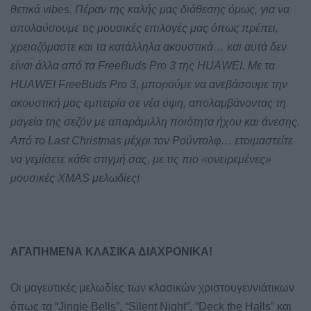
θετικά vibes. Πέραν της καλής μας διάθεσης όμως, για να
απολαύσουμε τις μουσικές επιλογές μας όπως πρέπει,
χρειαζόμαστε και τα κατάλληλα ακουστικά… και αυτά δεν
είναι άλλα από τα FreeBuds Pro 3 της HUAWEI. Με τα
HUAWEI FreeBuds Pro 3, μπορούμε να ανεβάσουμε την
ακουστική μας εμπειρία σε νέα ύψη, απολαμβάνοντας τη
μαγεία της σεζόν με απαράμιλλη ποιότητα ήχου και άνεσης.
Από το Last Christmas μέχρι τον Ρούντολφ… ετοιμαστείτε
να γεμίσετε κάθε στιγμή σας, με τις πιο «ονειρεμένες»
μουσικές XMAS μελωδίες!
ΑΓΑΠΗΜΕΝΑ ΚΛΑΣΙΚΑ ΔΙΑΧΡΟΝΙΚΑ!
Οι μαγευτικές μελωδίες των κλασικών χριστουγεννιάτικων
όπως τα “Jingle Bells”, “Silent Night”, “Deck the Halls” και