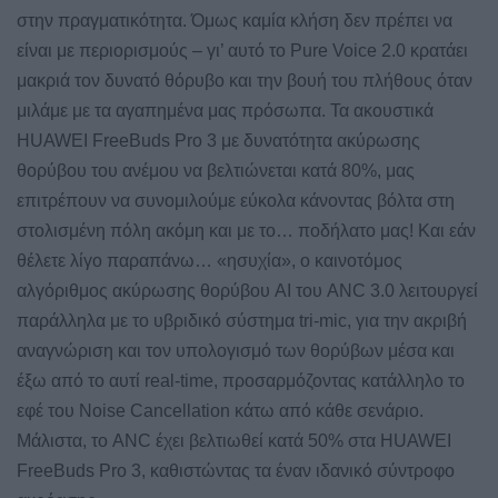
στην πραγματικότητα. Όμως καμία κλήση δεν πρέπει να
είναι με περιορισμούς – γι’ αυτό το Pure Voice 2.0 κρατάει
μακριά τον δυνατό θόρυβο και την βουή του πλήθους όταν
μιλάμε με τα αγαπημένα μας πρόσωπα. Τα ακουστικά
HUAWEI FreeBuds Pro 3 με δυνατότητα ακύρωσης
θορύβου του ανέμου να βελτιώνεται κατά 80%, μας
επιτρέπουν να συνομιλούμε εύκολα κάνοντας βόλτα στη
στολισμένη πόλη ακόμη και με το… ποδήλατο μας! Και εάν
θέλετε λίγο παραπάνω… «ησυχία», o καινοτόμος
αλγόριθμος ακύρωσης θορύβου AI του ANC 3.0 λειτουργεί
παράλληλα με το υβριδικό σύστημα tri-mic, για την ακριβή
αναγνώριση και τον υπολογισμό των θορύβων μέσα και
έξω από το αυτί real-time, προσαρμόζοντας κατάλληλο το
εφέ του Noise Cancellation κάτω από κάθε σενάριο.
Μάλιστα, το ANC έχει βελτιωθεί κατά 50% στα HUAWEI
FreeBuds Pro 3, καθιστώντας τα έναν ιδανικό σύντροφο