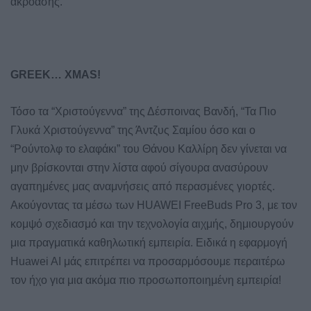
ακρόασης.
GREEK… XMAS!
Τόσο τα “Χριστούγεννα” της Δέσποινας Βανδή, “Τα Πιο
Γλυκά Χριστούγεννα” της Άντζυς Σαμίου όσο και ο
“Ρούντολφ το ελαφάκι” του Θάνου Καλλίρη δεν γίνεται να
μην βρίσκονται στην λίστα αφού σίγουρα ανασύρουν
αγαπημένες μας αναμνήσεις από περασμένες γιορτές.
Ακούγοντας τα μέσω των HUAWEI FreeBuds Pro 3, με τον
κομψό σχεδιασμό και την τεχνολογία αιχμής, δημιουργούν
μια πραγματικά καθηλωτική εμπειρία. Ειδικά η εφαρμογή
Huawei AI μάς επιτρέπει να προσαρμόσουμε περαιτέρω
τον ήχο για μια ακόμα πιο προσωποποιημένη εμπειρία!