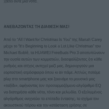
χάσει ούτε μία νότα.
ΑΝΕΒΑΖΟΝΤΑΣ ΤΗ ΔΙΑΘΕΣΗ ΜΑΣ!
Από το “All I Want for Christmas Is You” της Mariah Carey
μέχρι το “It’s Beginning to Look a Lot Like Christmas” του
Michael Bublé, τα HUAWEI FreeBuds Pro 3 αποτυπώνουν
την ουσία αυτών των κομματιών, διασφαλίζοντας ότι κάθε
ρυθμός και στίχος αντηχεί μαζί μας, δημιουργούν μια
εορταστική ατμόσφαιρα όπου κι αν πάμε. Απλώς πατάμε
play στο smartphone μας και ξεκινάμε το μουσικό μας
«ταξίδι», αφήνοντας τον προσαρμοζόμενο αλγόριθμο EQ
να διατηρήσει κάθε νότα, τόνο και μελωδία. Ο εξελιγμένος
αλγόριθμος ανιχνεύει το επίπεδο έντασης, το σχήμα του
ακουστικού πόρου και την κατάσταση χρήσης σε