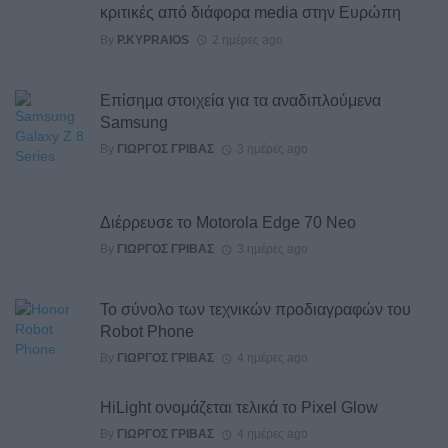
κριτικές από διάφορα media στην Ευρώπη
By
P.KYPRAIOS
2 ημέρες ago
Επίσημα στοιχεία για τα αναδιπλούμενα
Samsung
By
ΓΙΏΡΓΟΣ ΓΡΊΒΑΣ
3 ημέρες ago
Διέρρευσε το Motorola Edge 70 Neo
By
ΓΙΏΡΓΟΣ ΓΡΊΒΑΣ
3 ημέρες ago
Το σύνολο των τεχνικών προδιαγραφών του
Robot Phone
By
ΓΙΏΡΓΟΣ ΓΡΊΒΑΣ
4 ημέρες ago
HiLight ονομάζεται τελικά το Pixel Glow
By
ΓΙΏΡΓΟΣ ΓΡΊΒΑΣ
4 ημέρες ago