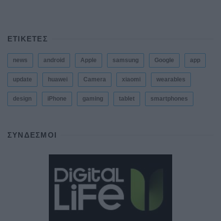
ΕΤΙΚΕΤΕΣ
news
android
Apple
samsung
Google
app
update
huawei
Camera
xiaomi
wearables
design
iPhone
gaming
tablet
smartphones
ΣΎΝΔΕΣΜΟΙ