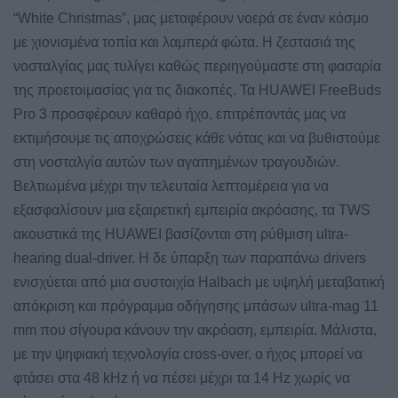
“White Christmas”, μας μεταφέρουν νοερά σε έναν κόσμο
με χιονισμένα τοπία και λαμπερά φώτα. Η ζεστασιά της
νοσταλγίας μας τυλίγει καθώς περιηγούμαστε στη φασαρία
της προετοιμασίας για τις διακοπές. Τα HUAWEI FreeBuds
Pro 3 προσφέρουν καθαρό ήχο, επιτρέποντάς μας να
εκτιμήσουμε τις αποχρώσεις κάθε νότας και να βυθιστούμε
στη νοσταλγία αυτών των αγαπημένων τραγουδιών.
Βελτιωμένα μέχρι την τελευταία λεπτομέρεια για να
εξασφαλίσουν μια εξαιρετική εμπειρία ακρόασης, τα TWS
ακουστικά της HUAWEI βασίζονται στη ρύθμιση ultra-
hearing dual-driver. H δε ύπαρξη των παραπάνω drivers
ενισχύεται από μια συστοιχία Halbach με υψηλή μεταβατική
απόκριση και πρόγραμμα οδήγησης μπάσων ultra-mag 11
mm που σίγουρα κάνουν την ακρόαση, εμπειρία. Μάλιστα,
με την ψηφιακή τεχνολογία cross-over, ο ήχος μπορεί να
φτάσει στα 48 kHz ή να πέσει μέχρι τα 14 Hz χωρίς να