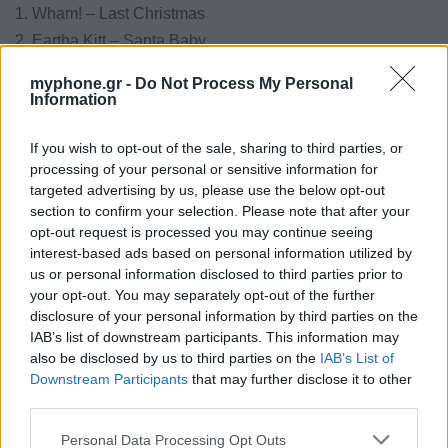
1. Wham! – Last Christmas
2. Eartha Kitt – Santa Baby
3. Dean Martin – Let it Snow
myphone.gr -
Do Not Process My Personal
4. Jose Feliciano – Feliz Navidad
Information
5. Bing Crosby – White Christmas
6. Mariah Carey – All I Want for Christmas Is You
If you wish to opt-out of the sale, sharing to third parties, or
processing of your personal or sensitive information for
7. Brenda Lee – Rockin’ Around the Christmas Tree
targeted advertising by us, please use the below opt-out
8. Frank Sinatra – Have Yourself a Merry Little Christmas
section to confirm your selection. Please note that after your
9. Andy Williams – It’s the Most Wonderful Time of the Year
opt-out request is processed you may continue seeing
interest-based ads based on personal information utilized by
10. Chris Rea – Driving Home for Christmas
us or personal information disclosed to third parties prior to
your opt-out. You may separately opt-out of the further
Κάντε click ΕΔΩ
για να διαβάσετε τον
disclosure of your personal information by third parties on the
IAB’s list of downstream participants. This information may
ξεχωριστό οδηγό της Huawei και Καλές
also be disclosed by us to third parties on the
IAB’s List of
γιορτές!
Downstream Participants
that may further disclose it to other
third parties.
Personal Data Processing Opt Outs