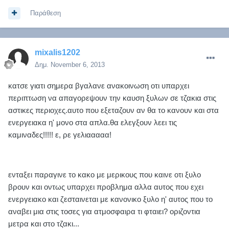
Παράθεση
mixalis1202
Δημ.
November 6, 2013
κατσε γιατι σημερα βγαλανε ανακοινωση οτι υπαρχει
περιπτωση να απαγορεψουν την καυση ξυλων σε τζακια στις
αστικες περιοχες.αυτο που εξεταζουν αν θα το κανουν και στα
ενεργειακα η' μονο στα απλα.θα ελεγξουν λεει τις
καμιναδες!!!!! ε, ρε γελιααααα!
ενταξει παραγινε το κακο με μερικους που καινε οτι ξυλο
βρουν και οντως υπαρχει προβλημα αλλα αυτος που εχει
ενεργειακο και ζεσταινεται με κανονικο ξυλο η' αυτος που το
αναβει μια στις τοσες για ατμοσφαιρα τι φταιει? οριζοντια
μετρα και στο τζακι...