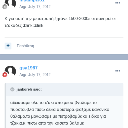
Δημ.
July 17, 2012
Κ για αυτή την μετατροπή ζητάνε 1500-2000ε οι πονηροί οι
τζακάδες :blink::blink:
Παράθεση
gsa1967
Δημ.
July 17, 2012
jankoreli said:
αδειασαμε ολο το τζακι απο μεσα.βγαλαμε το
πυροτουβλα πισω δεξια αριστερα.φιαξαμε κανονικο
θαλαμο.το μονωσαμε με πετροβαμβακα ειδικο για
τζακια.κι πισω απο την κασετα βαλαμε