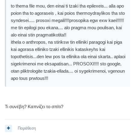
to thema file mou, den einai ti tzaki tha epilexeis... alla apo
poion tha to agoraseis , kai poios thermoydraylikos tha sto
syndesei..... prosoxi megali!!!!prosopika egw exw kaei!!!!!!
me tin epilogi pou ekana.... alo pragma mou poulisan, kai
alo einai stin pragmatikotita!!
ithela o anthropos, na stiriksw tin elliniki paragogi kai piga
kai agorasa elliniko tzaki ellinikis kataskeyhs kai
topothetisis...den lew pos ta ellinika ola einai skarta.. aplaoi
sigekrimenoi me eksapatisan... PROSOXI!!!! sto google,
otan pliktrologite tzakia-ellada.... oi sygekrimenoi, vgenoun
apo tous prwtous!!!
Τι συνέβη? Καπνίζει το σπίτι?
Παράθεση