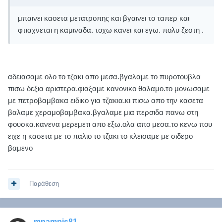
μπαινει κασετα μετατροπης και βγαινει το ταπερ και
φτιαχνεται η καμιναδα. τοχω κανει και εγω. πολυ ζεστη .
αδειασαμε ολο το τζακι απο μεσα.βγαλαμε το πυροτουβλα
πισω δεξια αριστερα.φιαξαμε κανονικο θαλαμο.το μονωσαμε
με πετροβαμβακα ειδικο για τζακια.κι πισω απο την κασετα
βαλαμε χεραμοβαμβακα.βγαλαμε μια περσιδα πανω στη
φουσκα.κανενα μερεμετι απο εξω.ολα απο μεσα.το κενω που
ειχε η κασετα με το παλιο το τζακι το κλεισαμε με σιδερο
βαμενο
Παράθεση
mpampis81