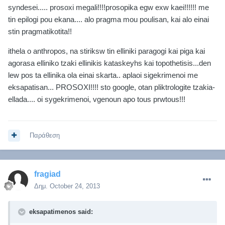
syndesei..... prosoxi megali!!!!prosopika egw exw kaei!!!!!! me
tin epilogi pou ekana.... alo pragma mou poulisan, kai alo einai
stin pragmatikotita!!
ithela o anthropos, na stiriksw tin elliniki paragogi kai piga kai
agorasa elliniko tzaki ellinikis kataskeyhs kai topothetisis...den
lew pos ta ellinika ola einai skarta.. aplaoi sigekrimenoi me
eksapatisan... PROSOXI!!!! sto google, otan pliktrologite tzakia-
ellada.... oi sygekrimenoi, vgenoun apo tous prwtous!!!
Παράθεση
fragiad
Δημ.
October 24, 2013
eksapatimenos said: