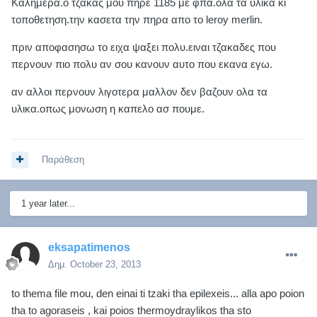
Καλημερα.ο τζακας μου πηρε 1185 με φπα.ολα τα υλικα κι
τοποθετηση.την κασετα την πηρα απο το leroy merlin.
πριν αποφασησω το ειχα ψαξει πολυ.ειναι τζακαδες που
περνουν πιο πολυ αν σου κανουν αυτο που εκανα εγω.
αν αλλοι περνουν λιγοτερα μαλλον δεν βαζουν ολα τα
υλικα.οπως μονωση η καπελο ασ πουμε.
Παράθεση
1 year later...
eksapatimenos
Δημ.
October 23, 2013
to thema file mou, den einai ti tzaki tha epilexeis... alla apo poion
tha to agoraseis , kai poios thermoydraylikos tha sto