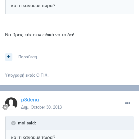
και τι κανουμε τωρα?
Να βρεις κάποιον ειδικό να το δει!
Παράθεση
Υπογραφή εκτός Ο.Π.Χ.
p8denu
Δημ.
October 30, 2013
mol said:
και τι κανουμε τωρα?