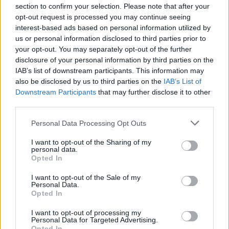
section to confirm your selection. Please note that after your
opt-out request is processed you may continue seeing
HiLight ονομάζεται τελικά το Pixel Glow
interest-based ads based on personal information utilized by
By
ΓΙΏΡΓΟΣ ΓΡΊΒΑΣ
3 ημέρες ago
us or personal information disclosed to third parties prior to
your opt-out. You may separately opt-out of the further
disclosure of your personal information by third parties on the
Σε εντυπωσιακή απόχρωση “Dune” το Pixel 11
IAB’s list of downstream participants. This information may
Pro XL
also be disclosed by us to third parties on the
IAB’s List of
By
ΓΙΏΡΓΟΣ ΓΡΊΒΑΣ
4 ημέρες ago
Downstream Participants
that may further disclose it to other
third parties.
Motorola: ετοιμάζει δυναμική επιστροφή στα
Personal Data Processing Opt Outs
smartwatches
I want to opt-out of the Sharing of my
By
ΓΙΏΡΓΟΣ ΓΡΊΒΑΣ
5 ημέρες ago
personal data.
Opted In
I want to opt-out of the Sale of my
Η πιο ταξιδιάρικη βαλίτσα του φετινού
Personal Data.
καλοκαιριού έχει την υπογραφή της Xiaomi
Opted In
By
ΓΙΏΡΓΟΣ ΓΡΊΒΑΣ
5 ημέρες ago
I want to opt-out of processing my
Personal Data for Targeted Advertising.
Opted In