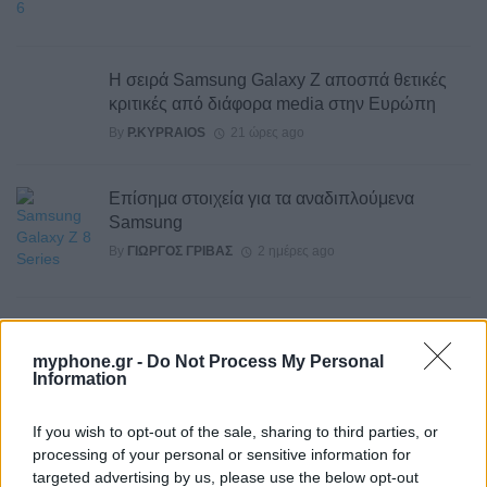
Η σειρά Samsung Galaxy Z αποσπά θετικές
κριτικές από διάφορα media στην Ευρώπη
By
P.KYPRAIOS
21 ώρες ago
Επίσημα στοιχεία για τα αναδιπλούμενα
Samsung
By
ΓΙΏΡΓΟΣ ΓΡΊΒΑΣ
2 ημέρες ago
Διέρρευσε το Motorola Edge 70 Neo
myphone.gr -
Do Not Process My Personal
By
ΓΙΏΡΓΟΣ ΓΡΊΒΑΣ
2 ημέρες ago
Information
Το σύνολο των τεχνικών προδιαγραφών του
If you wish to opt-out of the sale, sharing to third parties, or
Robot Phone
processing of your personal or sensitive information for
targeted advertising by us, please use the below opt-out
By
ΓΙΏΡΓΟΣ ΓΡΊΒΑΣ
3 ημέρες ago