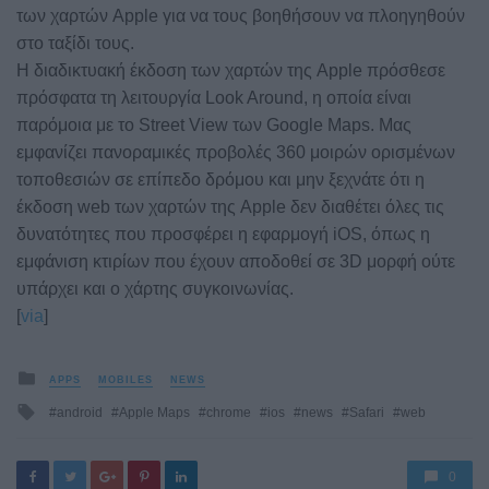
των χαρτών Apple για να τους βοηθήσουν να πλοηγηθούν
στο ταξίδι τους.
Η διαδικτυακή έκδοση των χαρτών της Apple πρόσθεσε
πρόσφατα τη λειτουργία Look Around, η οποία είναι
παρόμοια με το Street View των Google Maps. Μας
εμφανίζει πανοραμικές προβολές 360 μοιρών ορισμένων
τοποθεσιών σε επίπεδο δρόμου και μην ξεχνάτε ότι η
έκδοση web των χαρτών της Apple δεν διαθέτει όλες τις
δυνατότητες που προσφέρει η εφαρμογή iOS, όπως η
εμφάνιση κτιρίων που έχουν αποδοθεί σε 3D μορφή ούτε
υπάρχει και ο χάρτης συγκοινωνίας.
[
via
]
Posted
APPS
MOBILES
NEWS
in
Tagged
android
Apple Maps
chrome
ios
news
Safari
web
with
0