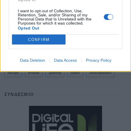
Η Vodafone στηρίζει τους συνδρομητές της στο
Ρέθυμνο
I want to opt-out of Collection, Use,
Retention, Sale, and/or Sharing of my
By
ΓΙΏΡΓΟΣ ΓΡΊΒΑΣ
31 Ιουλίου, 2026
Personal Data that Is Unrelated with the
Purposes for which it was collected.
Opted Out
ΕΤΙΚΕΤΕΣ
CONFIRM
news
android
Apple
samsung
Google
app
Data Deletion
Data Access
Privacy Policy
update
huawei
Camera
xiaomi
wearables
design
iPhone
gaming
tablet
smartphones
ΣΎΝΔΕΣΜΟΙ