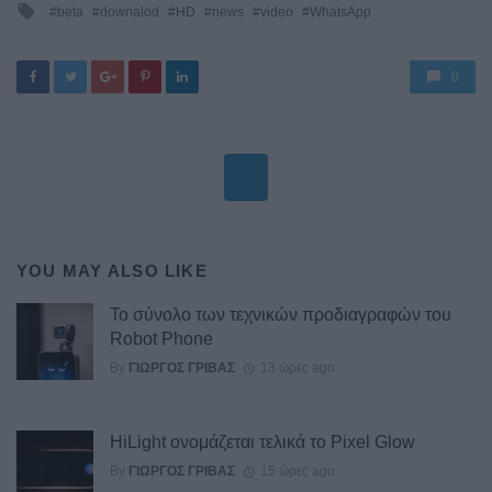
Tagged
beta
downalod
HD
news
video
WhatsApp
with
0
YOU MAY ALSO LIKE
Το σύνολο των τεχνικών προδιαγραφών του
Robot Phone
By
ΓΙΏΡΓΟΣ ΓΡΊΒΑΣ
13 ώρες ago
HiLight ονομάζεται τελικά το Pixel Glow
By
ΓΙΏΡΓΟΣ ΓΡΊΒΑΣ
15 ώρες ago