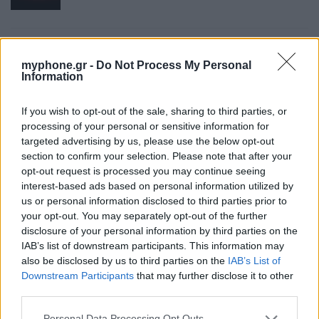
Σε εντυπωσιακή απόχρωση “Dune” το Pixel 11
myphone.gr -
Do Not Process My Personal
Pro XL
Information
By
ΓΙΏΡΓΟΣ ΓΡΊΒΑΣ
2 ημέρες ago
If you wish to opt-out of the sale, sharing to third parties, or
processing of your personal or sensitive information for
Motorola: ετοιμάζει δυναμική επιστροφή στα
targeted advertising by us, please use the below opt-out
smartwatches
section to confirm your selection. Please note that after your
By
ΓΙΏΡΓΟΣ ΓΡΊΒΑΣ
3 ημέρες ago
opt-out request is processed you may continue seeing
interest-based ads based on personal information utilized by
us or personal information disclosed to third parties prior to
Η πιο ταξιδιάρικη βαλίτσα του φετινού
your opt-out. You may separately opt-out of the further
disclosure of your personal information by third parties on the
καλοκαιριού έχει την υπογραφή της Xiaomi
IAB’s list of downstream participants. This information may
By
ΓΙΏΡΓΟΣ ΓΡΊΒΑΣ
3 ημέρες ago
also be disclosed by us to third parties on the
IAB’s List of
Downstream Participants
that may further disclose it to other
Η Vodafone στηρίζει τους συνδρομητές της στο
third parties.
Ρέθυμνο
Personal Data Processing Opt Outs