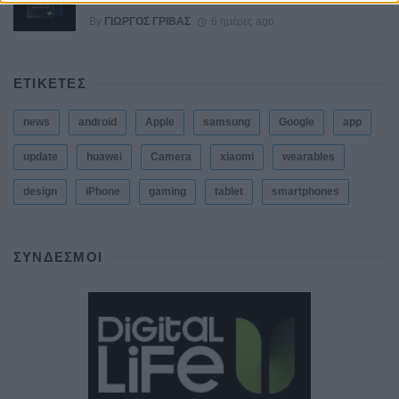
By
ΓΙΏΡΓΟΣ ΓΡΊΒΑΣ
6 ημέρες ago
ΕΤΙΚΕΤΕΣ
news
android
Apple
samsung
Google
app
update
huawei
Camera
xiaomi
wearables
design
iPhone
gaming
tablet
smartphones
ΣΎΝΔΕΣΜΟΙ