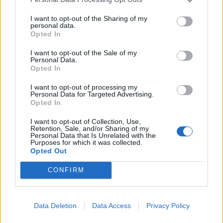
By
ΓΙΏΡΓΟΣ ΓΡΊΒΑΣ
5 ημέρες ago
I want to opt-out of the Sharing of my
personal data.
Opted In
Η Lenovo ανεβαίνει στη θέση 153 της λίστας
«Fortune Global 500»
I want to opt-out of the Sale of my
Personal Data.
By
ΓΙΏΡΓΟΣ ΓΡΊΒΑΣ
5 ημέρες ago
Opted In
I want to opt-out of processing my
Personal Data for Targeted Advertising.
Ένα foldable ξεπερνά σε ζήτηση τη ναυαρχίδα
Opted In
της Samsung
By
ΓΙΏΡΓΟΣ ΓΡΊΒΑΣ
6 ημέρες ago
I want to opt-out of Collection, Use,
Retention, Sale, and/or Sharing of my
Personal Data that Is Unrelated with the
Purposes for which it was collected.
Opted Out
Νέες διαρροές για το ολοκαίνουργιο Pixel
Watch 5
CONFIRM
By
ΓΙΏΡΓΟΣ ΓΡΊΒΑΣ
6 ημέρες ago
Data Deletion
Data Access
Privacy Policy
Η MediaTek κάνει την ανατροπή στα τσιπ των
2nm