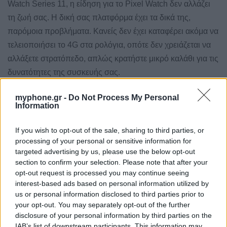
Watch Series 11, η είδηση για το Pixel Watch δεν αλλάζει
τη ζωή σας. Η δική σας πλατφόρμα έχει τα δικά της,
παρόμοια προβλήματα. Κανείς δεν έχει καταφέρει ακόμα να
τελειοποιήσει το 4G στα ρολόγια, οπότε δεν χρειάζεται να
αλλάξετε στρατόπεδο, απλώς κρατήστε μικρό καλάθι για τις
δυνατότητες της συσκευής σας.
myphone.gr -
Do Not Process My Personal
Information
Posted
GADGETS
NEWS
in
Tagged
If you wish to opt-out of the sale, sharing to third parties, or
Google
Pixel Watch 4 LTE
with
processing of your personal or sensitive information for
targeted advertising by us, please use the below opt-out
0
section to confirm your selection. Please note that after your
opt-out request is processed you may continue seeing
interest-based ads based on personal information utilized by
us or personal information disclosed to third parties prior to
your opt-out. You may separately opt-out of the further
disclosure of your personal information by third parties on the
IAB’s list of downstream participants. This information may