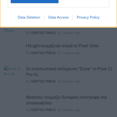
By
ΓΙΏΡΓΟΣ ΓΡΊΒΑΣ
3 ημέρες ago
Data Deletion
Data Access
Privacy Policy
Το σύνολο των τεχνικών προδιαγραφών του
Robot Phone
By
ΓΙΏΡΓΟΣ ΓΡΊΒΑΣ
4 ημέρες ago
HiLight ονομάζεται τελικά το Pixel Glow
By
ΓΙΏΡΓΟΣ ΓΡΊΒΑΣ
4 ημέρες ago
Σε εντυπωσιακή απόχρωση “Dune” το Pixel 11
Pro XL
By
ΓΙΏΡΓΟΣ ΓΡΊΒΑΣ
5 ημέρες ago
Motorola: ετοιμάζει δυναμική επιστροφή στα
smartwatches
By
ΓΙΏΡΓΟΣ ΓΡΊΒΑΣ
6 ημέρες ago