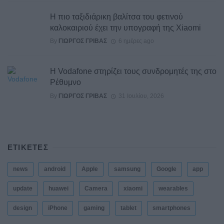
Η πιο ταξιδιάρικη βαλίτσα του φετινού
καλοκαιριού έχει την υπογραφή της Xiaomi
By
ΓΙΏΡΓΟΣ ΓΡΊΒΑΣ
6 ημέρες ago
Η Vodafone στηρίζει τους συνδρομητές της στο
Ρέθυμνο
By
ΓΙΏΡΓΟΣ ΓΡΊΒΑΣ
31 Ιουλίου, 2026
ΕΤΙΚΕΤΕΣ
news
android
Apple
samsung
Google
app
update
huawei
Camera
xiaomi
wearables
design
iPhone
gaming
tablet
smartphones