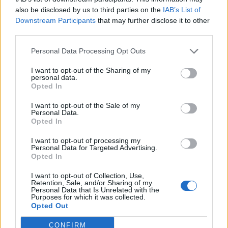
also be disclosed by us to third parties on the
IAB’s List of
Downstream Participants
that may further disclose it to other
YOU MAY ALSO LIKE
third parties.
Πανάκριβος ο Snapdragon 8 Elite Gen 6 Pro
Personal Data Processing Opt Outs
By
ΓΙΏΡΓΟΣ ΓΡΊΒΑΣ
2 ημέρες ago
I want to opt-out of the Sharing of my
personal data.
Opted In
Η σειρά Samsung Galaxy Z αποσπά θετικές
I want to opt-out of the Sale of my
Personal Data.
κριτικές από διάφορα media στην Ευρώπη
Opted In
By
P.KYPRAIOS
2 ημέρες ago
I want to opt-out of processing my
Personal Data for Targeted Advertising.
Opted In
Επίσημα στοιχεία για τα αναδιπλούμενα
Samsung
I want to opt-out of Collection, Use,
Retention, Sale, and/or Sharing of my
By
ΓΙΏΡΓΟΣ ΓΡΊΒΑΣ
3 ημέρες ago
Personal Data that Is Unrelated with the
Purposes for which it was collected.
Opted Out
Διέρρευσε το Motorola Edge 70 Neo
CONFIRM