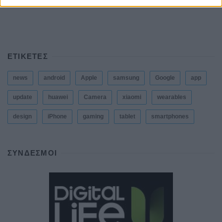
ΕΤΙΚΕΤΕΣ
news
android
Apple
samsung
Google
app
update
huawei
Camera
xiaomi
wearables
design
iPhone
gaming
tablet
smartphones
ΣΎΝΔΕΣΜΟΙ