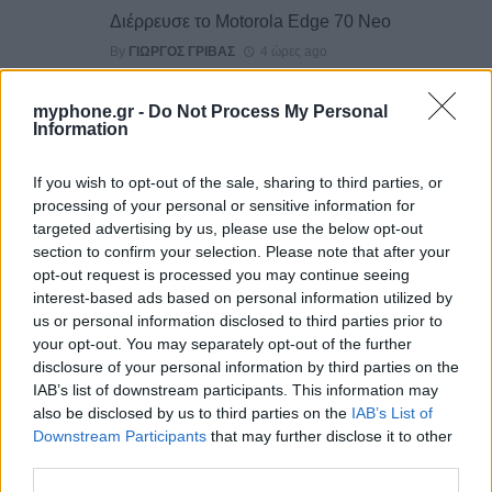
Διέρρευσε το Motorola Edge 70 Neo
By
ΓΙΏΡΓΟΣ ΓΡΊΒΑΣ
4 ώρες ago
myphone.gr -
Do Not Process My Personal
Το σύνολο των τεχνικών προδιαγραφών του
Information
Robot Phone
By
ΓΙΏΡΓΟΣ ΓΡΊΒΑΣ
1 ημέρα ago
If you wish to opt-out of the sale, sharing to third parties, or
processing of your personal or sensitive information for
targeted advertising by us, please use the below opt-out
HiLight ονομάζεται τελικά το Pixel Glow
section to confirm your selection. Please note that after your
By
ΓΙΏΡΓΟΣ ΓΡΊΒΑΣ
1 ημέρα ago
opt-out request is processed you may continue seeing
interest-based ads based on personal information utilized by
us or personal information disclosed to third parties prior to
Σε εντυπωσιακή απόχρωση “Dune” το Pixel 11
your opt-out. You may separately opt-out of the further
Pro XL
disclosure of your personal information by third parties on the
By
ΓΙΏΡΓΟΣ ΓΡΊΒΑΣ
2 ημέρες ago
IAB’s list of downstream participants. This information may
also be disclosed by us to third parties on the
IAB’s List of
Downstream Participants
that may further disclose it to other
Motorola: ετοιμάζει δυναμική επιστροφή στα
third parties.
smartwatches