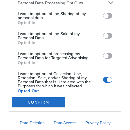
By
ΓΙΏΡΓΟΣ ΓΡΊΒΑΣ
3 ημέρες ago
Personal Data Processing Opt Outs
I want to opt-out of the Sharing of my
personal data.
Η πιο ταξιδιάρικη βαλίτσα του φετινού
Opted In
καλοκαιριού έχει την υπογραφή της Xiaomi
By
ΓΙΏΡΓΟΣ ΓΡΊΒΑΣ
3 ημέρες ago
I want to opt-out of the Sale of my
Personal Data.
Opted In
Η Vodafone στηρίζει τους συνδρομητές της στο
I want to opt-out of processing my
Ρέθυμνο
Personal Data for Targeted Advertising.
Opted In
By
ΓΙΏΡΓΟΣ ΓΡΊΒΑΣ
6 ημέρες ago
I want to opt-out of Collection, Use,
Retention, Sale, and/or Sharing of my
Personal Data that Is Unrelated with the
Η Lenovo ανεβαίνει στη θέση 153 της λίστας
Purposes for which it was collected.
«Fortune Global 500»
Opted Out
By
ΓΙΏΡΓΟΣ ΓΡΊΒΑΣ
6 ημέρες ago
CONFIRM
Ένα foldable ξεπερνά σε ζήτηση τη ναυαρχίδα
της Samsung
Data Deletion
Data Access
Privacy Policy
By
ΓΙΏΡΓΟΣ ΓΡΊΒΑΣ
6 ημέρες ago