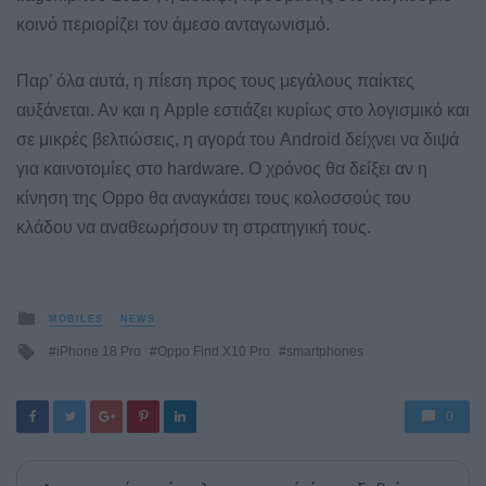
κοινό περιορίζει τον άμεσο ανταγωνισμό.
Παρ’ όλα αυτά, η πίεση προς τους μεγάλους παίκτες
αυξάνεται. Αν και η Apple εστιάζει κυρίως στο λογισμικό και
σε μικρές βελτιώσεις, η αγορά του Android δείχνει να διψά
για καινοτομίες στο hardware. Ο χρόνος θα δείξει αν η
κίνηση της Oppo θα αναγκάσει τους κολοσσούς του
κλάδου να αναθεωρήσουν τη στρατηγική τους.
Posted
MOBILES
NEWS
in
Tagged
iPhone 18 Pro
Oppo Find X10 Pro
smartphones
with
0