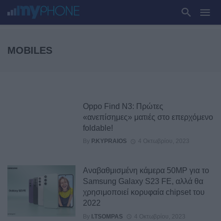
MOBILES
Oppo Find N3: Πρώτες
«ανεπίσημες» ματιές στο επερχόμενο
foldable!
By
P.KYPRAIOS
4 Οκτωβρίου, 2023
Αναβαθμισμένη κάμερα 50MP για το
Samsung Galaxy S23 FE, αλλά θα
χρησιμοποιεί κορυφαία chipset του
2022
By
I.TSOMPAS
4 Οκτωβρίου, 2023