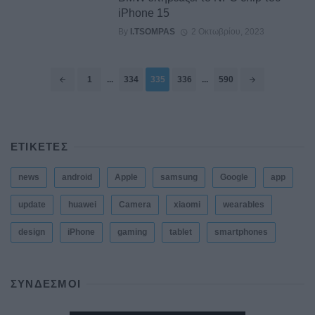
iPhone 15
By
I.TSOMPAS
2 Οκτωβρίου, 2023
Posts
1
...
334
335
336
...
590
navigation
ΕΤΙΚΕΤΕΣ
news
android
Apple
samsung
Google
app
update
huawei
Camera
xiaomi
wearables
design
iPhone
gaming
tablet
smartphones
ΣΎΝΔΕΣΜΟΙ