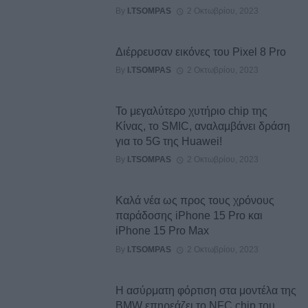
By
I.TSOMPAS
2 Οκτωβρίου, 2023
Διέρρευσαν εικόνες του Pixel 8 Pro
By
I.TSOMPAS
2 Οκτωβρίου, 2023
Το μεγαλύτερο χυτήριο chip της
Κίνας, το SMIC, αναλαμβάνει δράση
για το 5G της Huawei!
By
I.TSOMPAS
2 Οκτωβρίου, 2023
Καλά νέα ως προς τους χρόνους
παράδοσης iPhone 15 Pro και
iPhone 15 Pro Max
By
I.TSOMPAS
2 Οκτωβρίου, 2023
Η ασύρματη φόρτιση στα μοντέλα της
BMW επηρεάζει το NFC chip του