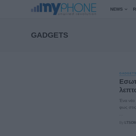
NEWS
R
GADGETS
GADGET
Εσωτ
λεπτο
Ένα νέο 
φως στις
...
By
I.TSO