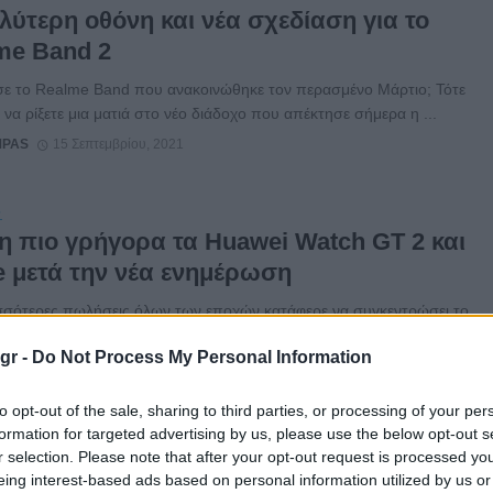
λύτερη οθόνη και νέα σχεδίαση για το
me Band 2
σε το Realme Band που ανακοινώθηκε τον περασμένο Μάρτιο; Τότε
 να ρίξετε μια ματιά στο νέο διάδοχο που απέκτησε σήμερα η ...
MPAS
15 Σεπτεμβρίου, 2021
S
η πιο γρήγορα τα Huawei Watch GT 2 και
e μετά την νέα ενημέρωση
ισσότερες πωλήσεις όλων των εποχών κατάφερε να συγκεντρώσει το
atch GT 2 και η εταιρεία συνεχίζει να βελτιώνει το σύστημα
gr -
Do Not Process My Personal Information
ύ ...
MPAS
15 Σεπτεμβρίου, 2021
to opt-out of the sale, sharing to third parties, or processing of your per
formation for targeted advertising by us, please use the below opt-out s
r selection. Please note that after your opt-out request is processed y
S
eing interest-based ads based on personal information utilized by us or
υσιάστηκαν επίσημα τα Xiaomi Pad 5 και