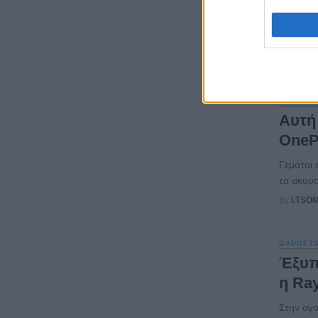
Ένα νέο 
Launch τ
εταιρεία 
By
I.TSO
GADGET
Αυτή
OneP
Γεμάτοι 
τα ακουσ
By
I.TSO
GADGET
Έξυπ
η Ra
Στην αγο