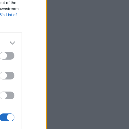
out of the
 downstream
B’s List of