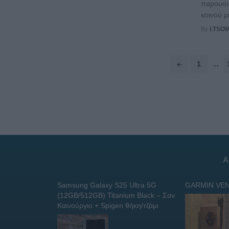
παρουσι
κοινού μ
By
I.TSO
Posts
1
...
navigation
Α
Samsung Galaxy S25 Ultra 5G
GARMIN VEN
(12GB/512GB) Titanium Black – Σαν
Καινούργιο + Spigen θήκη/τζάμι