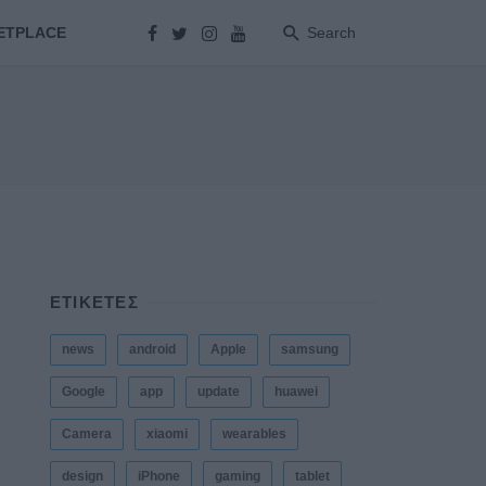
ETPLACE
Search
ΕΤΙΚΕΤΕΣ
news
android
Apple
samsung
Google
app
update
huawei
Camera
xiaomi
wearables
design
iPhone
gaming
tablet