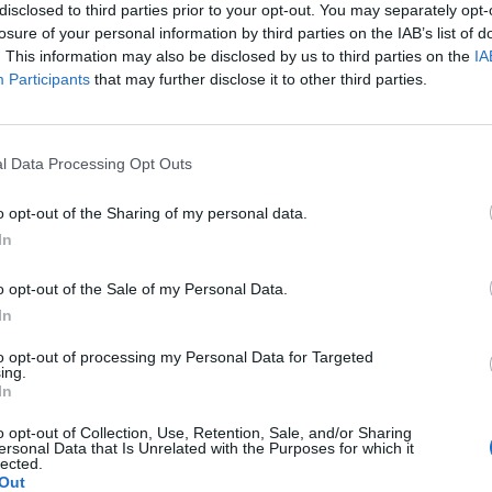
disclosed to third parties prior to your opt-out. You may separately opt-
and 6 NFC
losure of your personal information by third parties on the IAB’s list of
. This information may also be disclosed by us to third parties on the
IA
σα δεν προλαβαίνουμε να πάρουμε τις τελευταίες 2 ημέρες, καθώς το
Participants
that may further disclose it to other third parties.
t διαδέχεται το άλλο και σήμερα η Xiaomi κυκλοφόρησε επισήμως ...
MPAS
15 Σεπτεμβρίου, 2021
l Data Processing Opt Outs
S
αίνουργια εμφάνιση για το Apple Watch
o opt-out of the Sharing of my personal data.
In
s 7!
 σκηνή της Apple μοιράστηκε σήμερα και το Apple Watch Series 7 που
o opt-out of the Sale of my Personal Data.
μένως είναι ανανεωμένο, αισθητικά, από τα προηγούμενα. Η οθόνη ...
In
MPAS
14 Σεπτεμβρίου, 2021
to opt-out of processing my Personal Data for Targeted
ing.
In
S
easer της Huawei δείχνει έναν επερχόμενο
o opt-out of Collection, Use, Retention, Sale, and/or Sharing
ersonal Data that Is Unrelated with the Purposes for which it
νο εκτυπωτή
lected.
Out