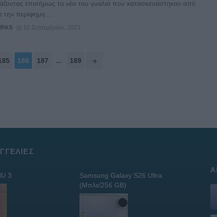
άζοντας επισήμως τα νέα του γυαλιά που κατασκευάστηκαν από
ε την περίφημη ...
MPAS
10 Σεπτεμβρίου, 2021
185
186
187
...
189
ΓΓΕΛΊΕΣ
Α
U 3
Samsung Galaxy S26 Ultra
(Μπλε/256 GB)