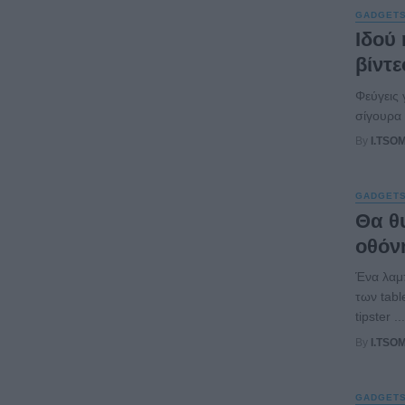
GADGET
Ιδού
βίντε
Φεύγεις 
σίγουρα 
By
I.TSO
GADGET
Θα θυ
οθόνη
Ένα λαμ
των tabl
tipster ...
By
I.TSO
GADGET