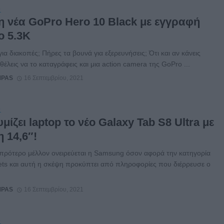
S
 η νέα GoPro Hero 10 Black με εγγραφή
ο 5.3K
για διακοπές; Πήρες τα βουνά για εξερευνήσεις; Ότι και αν κάνεις
θέλεις να το καταγράφεις και μια action camera της GoPro ...
MPAS
16 Σεπτεμβρίου, 2021
S
μίζει laptop το νέο Galaxy Tab S8 Ultra με
 14,6″!
πρότερο μέλλον ονειρεύεται η Samsung όσον αφορά την κατηγορία
ets και αυτή η σκέψη προκύπτει από πληροφορίες που διέρρευσε ο
MPAS
16 Σεπτεμβρίου, 2021
S