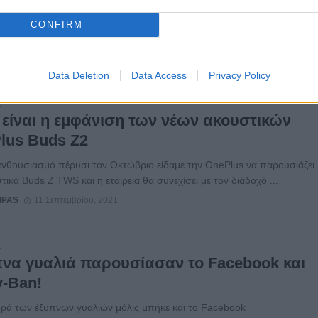
teaser εμφανίστηκε για την επερχόμενη εκδήλωση New Product
ης Huawei που έχει προγραμματιστεί στις 13 Σεπτεμβρίου 2021. Η
CONFIRM
θα ...
MPAS
11 Σεπτεμβρίου, 2021
Data Deletion
Data Access
Privacy Policy
S
 είναι η εμφάνιση των νέων ακουστικών
lus Buds Z2
ενθουσιασμό πέρυσι τον Οκτώβριο είδαμε την OnePlus να παρουσιάζει
τικά Buds Z TWS και η εταιρεία θα συνεχίσει με τον διάδοχό ...
MPAS
11 Σεπτεμβρίου, 2021
S
να γυαλιά παρουσίασαν το Facebook και
y-Ban!
ρά των έξυπνων γυαλιών μόλις μπήκε και το Facebook