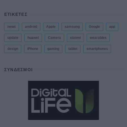
ΕΤΙΚΕΤΕΣ
news
android
Apple
samsung
Google
app
update
huawei
Camera
xiaomi
wearables
design
iPhone
gaming
tablet
smartphones
ΣΎΝΔΕΣΜΟΙ