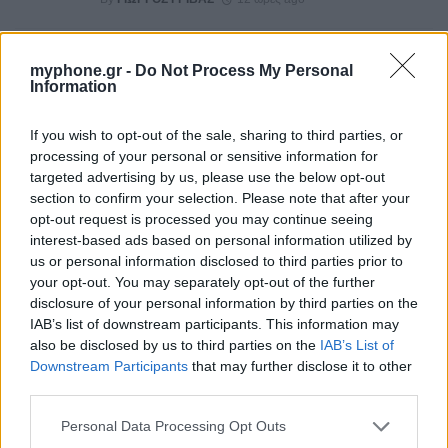
Πανάκριβος ο Snapdragon 8 Elite Gen 6 Pro
myphone.gr -
Do Not Process My Personal
Information
By
ΓΙΏΡΓΟΣ ΓΡΊΒΑΣ
3 ημέρες ago
If you wish to opt-out of the sale, sharing to third parties, or
processing of your personal or sensitive information for
targeted advertising by us, please use the below opt-out
Η σειρά Samsung Galaxy Z αποσπά θετικές
section to confirm your selection. Please note that after your
κριτικές από διάφορα media στην Ευρώπη
opt-out request is processed you may continue seeing
By
P.KYPRAIOS
3 ημέρες ago
interest-based ads based on personal information utilized by
us or personal information disclosed to third parties prior to
your opt-out. You may separately opt-out of the further
Επίσημα στοιχεία για τα αναδιπλούμενα
disclosure of your personal information by third parties on the
Samsung
IAB’s list of downstream participants. This information may
By
ΓΙΏΡΓΟΣ ΓΡΊΒΑΣ
4 ημέρες ago
also be disclosed by us to third parties on the
IAB’s List of
Downstream Participants
that may further disclose it to other
third parties.
Διέρρευσε το Motorola Edge 70 Neo
Personal Data Processing Opt Outs
By
ΓΙΏΡΓΟΣ ΓΡΊΒΑΣ
4 ημέρες ago