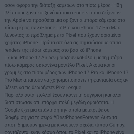
όσον αφορά την διάταξη καμερών στο πίσω μέρος. Ήδη
βλέπουμε ξανά και ξανά κάποια renders όπου δείχνουν
την Apple να προσθέτει μια οριζόντια μπάρα κάμερας στο
πίσω μέρος των iPhone 17 Pro και iPhone 17 Pro Max
λύνοντας το πρόβλημα με τα Pixel που έχουν ορισμένοι
χρήστες iPhone. Πρώτα απ’ όλα ας σημειώσουμε ότι τα
renders της πίσω κάμερας στο βασικό iPhone
17 και iPhone 17 Air δεν μοιάζουν καθόλου με τη μπάρα
πίσω κάμερας σε κανένα μοντέλο Pixel. Ακόμα και οι
γραμμές στο πίσω μέρος των iPhone 17 Pro και iPhone 17
Pro Max απαιτούν να χρησιμοποιήσετε τη φαντασία σας αν
θέλετε να τις θεωρήσετε Pixel-esque.
Παρ’ όλα αυτά, πολλοί έχουν κάνει τη σύγκριση και όλοι
διαπίστωσαν ότι υπάρχει πολύ μεγάλη ομοιότητα. Η
Google έχει μια απάντηση την οποία μετέτρεψε σε
διαφήμιση για τη σειρά #BestPhonesForever. Αυτά τα
σποτ, δημιουργημένα με κινούμενα σχέδια τύπου Gumby,
φαντάζονται έναν κόσμο όπου το Pixel και το iPhone είναι