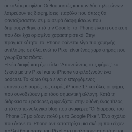
οι καλύτεροι φίλοι. Οι θαυμαστές και των δύο τηλεφώνων
λατρεύουν τις διαφημίσεις, παρόλο που όπως θα
φανταζόσασταν σε μια σειρά διαφημίσεων που
δημιουργήθηκε από την Google, το iPhone είναι η συσκευή
που δεν έχει ορισμένα χαρακτηριστικά. Στην
πραγματικότητα, το iPhone φαίνεται λίγο πιο χαμηλής
αντίληψης σε όλα, ενώ το Pixel είναι ένας χαρακτήρας που
γνωρίζει τα πάντα.
Η νέα διαφήμιση έχει τίτλο “Απαντώντας στις φήμες” και
ξεκινά με την Pixel και το iPhone να φιλοξενούν ένα
podcast. Το κύριο θέμα είναι ο επερχόμενος
επανασχεδιασμός της σειράς iPhone 17 και όλες οι φήμες
που συνοδεύουν μια τόσο σημαντική αλλαγή. Κατά τη
διάρκεια του podcast, εμφανίζεται στην οθόνη ένας τίτλος
από ένα τεχνολογικό blog που αναφέρει: “Οι διαρροές του
iPhone 17 μοιάζουν πολύ με το Google Pixel”. Ένα σχόλιο
που έκανε το iPhone αντικατοπτρίζει μια σκέψη που είχαν
πολλοί θαυμαστές του Pixel στο μυαλό τους από τότε που