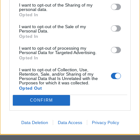
I want to opt-out of the Sharing of my
personal data.
Το σύνολο των τεχνικών προδιαγραφών του
Opted In
Robot Phone
I want to opt-out of the Sale of my
By
ΓΙΏΡΓΟΣ ΓΡΊΒΑΣ
5 ημέρες ago
Personal Data.
Opted In
HiLight ονομάζεται τελικά το Pixel Glow
I want to opt-out of processing my
Personal Data for Targeted Advertising.
By
ΓΙΏΡΓΟΣ ΓΡΊΒΑΣ
5 ημέρες ago
Opted In
I want to opt-out of Collection, Use,
Retention, Sale, and/or Sharing of my
Σε εντυπωσιακή απόχρωση “Dune” το Pixel 11
Personal Data that Is Unrelated with the
Pro XL
Purposes for which it was collected.
Opted Out
By
ΓΙΏΡΓΟΣ ΓΡΊΒΑΣ
6 ημέρες ago
CONFIRM
Motorola: ετοιμάζει δυναμική επιστροφή στα
smartwatches
Data Deletion
Data Access
Privacy Policy
By
ΓΙΏΡΓΟΣ ΓΡΊΒΑΣ
3 Αυγούστου, 2026