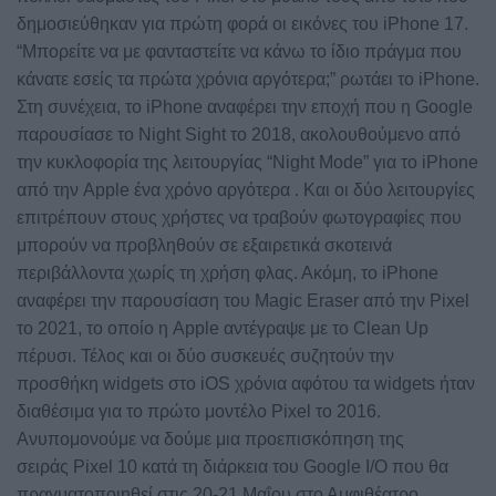
δημοσιεύθηκαν για πρώτη φορά οι εικόνες του iPhone 17.
“Μπορείτε να με φανταστείτε να κάνω το ίδιο πράγμα που
κάνατε εσείς τα πρώτα χρόνια αργότερα;” ρωτάει το iPhone.
Στη συνέχεια, το iPhone αναφέρει την εποχή που η Google
παρουσίασε το Night Sight το 2018, ακολουθούμενο από
την κυκλοφορία της λειτουργίας “Night Mode” για το iPhone
από την Apple ένα χρόνο αργότερα . Και οι δύο λειτουργίες
επιτρέπουν στους χρήστες να τραβούν φωτογραφίες που
μπορούν να προβληθούν σε εξαιρετικά σκοτεινά
περιβάλλοντα χωρίς τη χρήση φλας. Ακόμη, το iPhone
αναφέρει την παρουσίαση του Magic Eraser από την Pixel
το 2021, το οποίο η Apple αντέγραψε με το Clean Up
πέρυσι. Τέλος και οι δύο συσκευές συζητούν την
προσθήκη widgets στο iOS χρόνια αφότου τα widgets ήταν
διαθέσιμα για το πρώτο μοντέλο Pixel το 2016.
Ανυπομονούμε να δούμε μια προεπισκόπηση της
σειράς Pixel 10 κατά τη διάρκεια του Google I/O που θα
πραγματοποιηθεί στις 20-21 Μαΐου στο Αμφιθέατρο