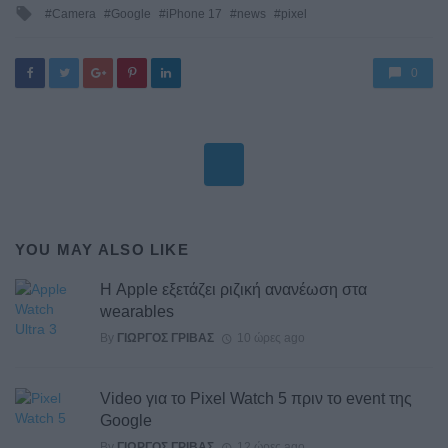
Tagged
Camera
Google
iPhone 17
news
pixel
with
0
YOU MAY ALSO LIKE
Η Apple εξετάζει ριζική ανανέωση στα
wearables
By
ΓΙΏΡΓΟΣ ΓΡΊΒΑΣ
10 ώρες ago
Video για το Pixel Watch 5 πριν το event της
Google
By
ΓΙΏΡΓΟΣ ΓΡΊΒΑΣ
12 ώρες ago