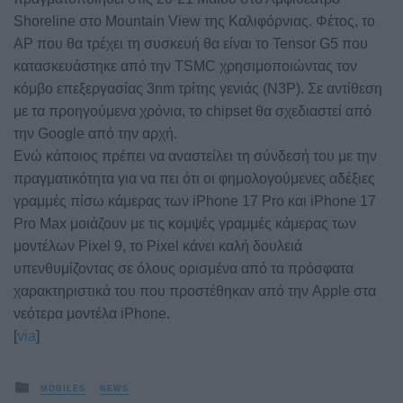
Shoreline στο Mountain View της Καλιφόρνιας. Φέτος, το
AP που θα τρέχει τη συσκευή θα είναι το Tensor G5 που
κατασκευάστηκε από την TSMC χρησιμοποιώντας τον
κόμβο επεξεργασίας 3nm τρίτης γενιάς (N3P). Σε αντίθεση
με τα προηγούμενα χρόνια, το chipset θα σχεδιαστεί από
την Google από την αρχή.
Ενώ κάποιος πρέπει να αναστείλει τη σύνδεσή του με την
πραγματικότητα για να πει ότι οι φημολογούμενες αδέξιες
γραμμές πίσω κάμερας των iPhone 17 Pro και iPhone 17
Pro Max μοιάζουν με τις κομψές γραμμές κάμερας των
μοντέλων Pixel 9, το Pixel κάνει καλή δουλειά
υπενθυμίζοντας σε όλους ορισμένα από τα πρόσφατα
χαρακτηριστικά του που προστέθηκαν από την Apple στα
νεότερα μοντέλα iPhone.
[
via
]
Posted
MOBILES
NEWS
in