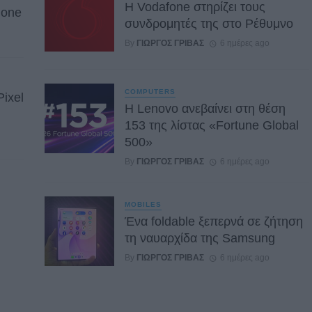
Η Vodafone στηρίζει τους
hone
συνδρομητές της στο Ρέθυμνο
By
ΓΙΏΡΓΟΣ ΓΡΊΒΑΣ
6 ημέρες ago
COMPUTERS
Pixel
Η Lenovo ανεβαίνει στη θέση
153 της λίστας «Fortune Global
500»
By
ΓΙΏΡΓΟΣ ΓΡΊΒΑΣ
6 ημέρες ago
MOBILES
Ένα foldable ξεπερνά σε ζήτηση
τη ναυαρχίδα της Samsung
By
ΓΙΏΡΓΟΣ ΓΡΊΒΑΣ
6 ημέρες ago