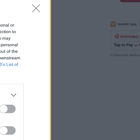
sonal or
ection to
ou may
 personal
out of the
 downstream
B’s List of