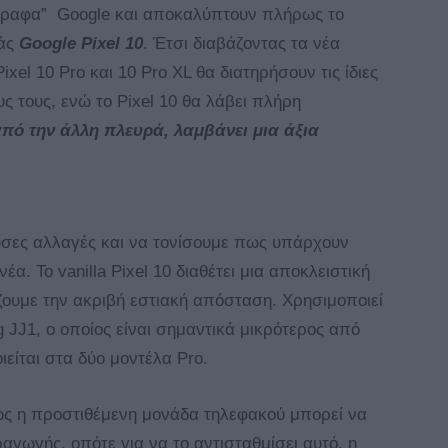
γραφα” Google και αποκαλύπτουν πλήρως το
ράς
Google Pixel 10
. Έτσι διαβάζοντας τα νέα
el 10 Pro και 10 Pro XL θα διατηρήσουν τις ίδιες
 τους, ενώ το Pixel 10 θα λάβει πλήρη
 από την άλλη πλευρά, λαμβάνει μια άξια
ουσες αλλαγές και να τονίσουμε πως υπάρχουν
α. Το vanilla Pixel 10 διαθέτει μια αποκλειστική
ζουμε την ακριβή εστιακή απόσταση. Χρησιμοποιεί
 JJ1, ο οποίος είναι σημαντικά μικρότερος από
ιείται στα δύο μοντέλα Pro.
ως η προστιθέμενη μονάδα τηλεφακού μπορεί να
γωγής, οπότε για να το αντισταθμίσει αυτό, η