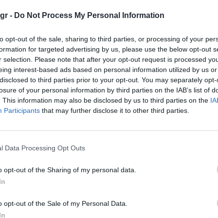
gr -
Do Not Process My Personal Information
με και ο υποτιθέμενος αναβαθμισμένος ISP στο
γάγει κάποια μαγική μετα-επεξεργασία με
to opt-out of the sale, sharing to third parties, or processing of your per
ημιώσει παντού. Θα πρέπει να περιμένουμε και
formation for targeted advertising by us, please use the below opt-out s
r selection. Please note that after your opt-out request is processed y
eing interest-based ads based on personal information utilized by us or
disclosed to third parties prior to your opt-out. You may separately opt-
losure of your personal information by third parties on the IAB’s list of
. This information may also be disclosed by us to third parties on the
IA
Participants
that may further disclose it to other third parties.
Tagged
Camera
Google
ISP
news
pixel 10 pro
with
l Data Processing Opt Outs
0
o opt-out of the Sharing of my personal data.
In
o opt-out of the Sale of my Personal Data.
In