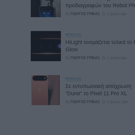
προδιαγραφών του Robot P
By
ΓΙΏΡΓΟΣ ΓΡΊΒΑΣ
1 ημέρα ago
MOBILES
HiLight ονομάζεται τελικά το 
Glow
By
ΓΙΏΡΓΟΣ ΓΡΊΒΑΣ
1 ημέρα ago
MOBILES
Σε εντυπωσιακή απόχρωση
“Dune” το Pixel 11 Pro XL
By
ΓΙΏΡΓΟΣ ΓΡΊΒΑΣ
2 ημέρες ago