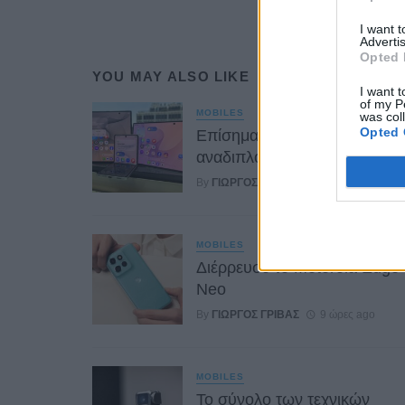
I want 
Advertis
Opted 
YOU MAY ALSO LIKE
I want t
of my P
MOBILES
was col
Opted 
Επίσημα στοιχεία για τα
αναδιπλούμενα Samsung
By
ΓΙΏΡΓΟΣ ΓΡΊΒΑΣ
7 ώρες ago
MOBILES
Διέρρευσε το Motorola Edge
Neo
By
ΓΙΏΡΓΟΣ ΓΡΊΒΑΣ
9 ώρες ago
MOBILES
Το σύνολο των τεχνικών