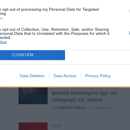
to opt-out of processing my Personal Data for Targeted
ing.
In
o opt-out of Collection, Use, Retention, Sale, and/or Sharing
ersonal Data that Is Unrelated with the Purposes for which it
GADGETS
lected.
Out
Motorola: ετοιμάζει δυναμική
επιστροφή στα smartwatches
CONFIRM
By
ΓΙΏΡΓΟΣ ΓΡΊΒΑΣ
3 ημέρες ago
Data Deletion
Data Access
Privacy Policy
GADGETS
 70
Η πιο ταξιδιάρικη βαλίτσα του
φετινού καλοκαιριού έχει την
υπογραφή της Xiaomi
By
ΓΙΏΡΓΟΣ ΓΡΊΒΑΣ
3 ημέρες ago
NEWS