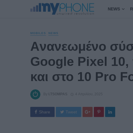
NEWS
R
MOBILES
NEWS
Aνανεωμένο σύστ
Google Pixel 10,
και στο 10 Pro F
By
I.TSOMPAS
4 Απριλίου, 2025
Share
Tweet