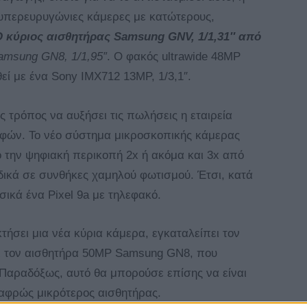
ις υπερευρυγώνιες κάμερες με κατώτερους,
 κύριος αισθητήρας Samsung GNV, 1/1,31″ από
Samsung GN8, 1/1,95″
. Ο φακός ultrawide 48MP
εί με ένα Sony IMX712 13MP, 1/3,1″.
ς τρόπος να αυξήσει τις πωλήσεις η εταιρεία
αφών. Το νέο σύστημα μικροσκοπικής κάμερας
ό την ψηφιακή περικοπή 2x ή ακόμα και 3x από
ιδικά σε συνθήκες χαμηλού φωτισμού. Έτσι, κατά
ασικά ένα Pixel 9a με τηλεφακό.
κτήσει μια νέα κύρια κάμερα, εγκαταλείπει τον
ι τον αισθητήρα 50MP Samsung GN8, που
. Παραδόξως, αυτό θα μπορούσε επίσης να είναι
λαφρώς μικρότερος αισθητήρας.