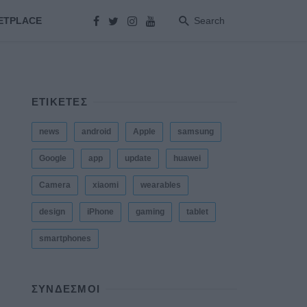
ETPLACE
Search
ΕΤΙΚΕΤΕΣ
news
android
Apple
samsung
Google
app
update
huawei
Camera
xiaomi
wearables
design
iPhone
gaming
tablet
smartphones
ΣΎΝΔΕΣΜΟΙ