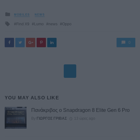
Posted
MOBILES
NEWS
in
Tagged
Find X9
Lumo
news
Oppo
with
0
YOU MAY ALSO LIKE
Πανάκριβος ο Snapdragon 8 Elite Gen 6 Pro
By
ΓΙΏΡΓΟΣ ΓΡΊΒΑΣ
13 ώρες ago