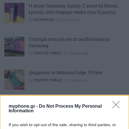
Η σειρά Samsung Galaxy Z αποσπά θετικές
κριτικές από διάφορα media στην Ευρώπη
By
P.KYPRAIOS
14 ώρες ago
Επίσημα στοιχεία για τα αναδιπλούμενα
Samsung
By
ΓΙΏΡΓΟΣ ΓΡΊΒΑΣ
2 ημέρες ago
Διέρρευσε το Motorola Edge 70 Neo
By
ΓΙΏΡΓΟΣ ΓΡΊΒΑΣ
2 ημέρες ago
Το σύνολο των τεχνικών προδιαγραφών του
myphone.gr -
Do Not Process My Personal
Information
Robot Phone
By
ΓΙΏΡΓΟΣ ΓΡΊΒΑΣ
3 ημέρες ago
If you wish to opt-out of the sale, sharing to third parties, or