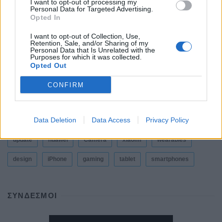
I want to opt-out of processing my
Personal Data for Targeted Advertising.
Opted In
Η Vodafone στηρίζει τους συνδρομητές της στο
Ρέθυμνο
I want to opt-out of Collection, Use,
Retention, Sale, and/or Sharing of my
By
ΓΙΏΡΓΟΣ ΓΡΊΒΑΣ
31 Ιουλίου, 2026
Personal Data that Is Unrelated with the
Purposes for which it was collected.
Opted Out
CONFIRM
ΕΤΙΚΕΤΕΣ
Data Deletion
Data Access
Privacy Policy
news
android
Apple
samsung
Google
app
update
huawei
Camera
xiaomi
wearables
design
iPhone
gaming
tablet
smartphones
ΣΎΝΔΕΣΜΟΙ