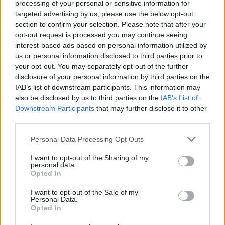
processing of your personal or sensitive information for
HiLight ονομάζεται τελικά το Pixel Glow
targeted advertising by us, please use the below opt-out
section to confirm your selection. Please note that after your
By
ΓΙΏΡΓΟΣ ΓΡΊΒΑΣ
3 ημέρες ago
opt-out request is processed you may continue seeing
interest-based ads based on personal information utilized by
us or personal information disclosed to third parties prior to
your opt-out. You may separately opt-out of the further
Σε εντυπωσιακή απόχρωση “Dune” το Pixel 11
disclosure of your personal information by third parties on the
Pro XL
IAB’s list of downstream participants. This information may
By
ΓΙΏΡΓΟΣ ΓΡΊΒΑΣ
4 ημέρες ago
also be disclosed by us to third parties on the
IAB’s List of
Downstream Participants
that may further disclose it to other
third parties.
Motorola: ετοιμάζει δυναμική επιστροφή στα
Personal Data Processing Opt Outs
smartwatches
By
ΓΙΏΡΓΟΣ ΓΡΊΒΑΣ
5 ημέρες ago
I want to opt-out of the Sharing of my
personal data.
Opted In
Η πιο ταξιδιάρικη βαλίτσα του φετινού
I want to opt-out of the Sale of my
καλοκαιριού έχει την υπογραφή της Xiaomi
Personal Data.
Opted In
By
ΓΙΏΡΓΟΣ ΓΡΊΒΑΣ
5 ημέρες ago