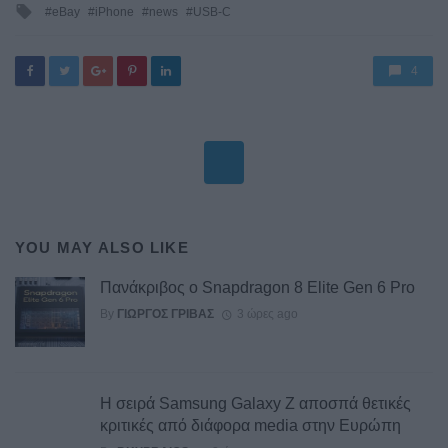
Tagged
eBay
iPhone
news
USB-C
with
4
YOU MAY ALSO LIKE
Πανάκριβος ο Snapdragon 8 Elite Gen 6 Pro
By
ΓΙΏΡΓΟΣ ΓΡΊΒΑΣ
3 ώρες ago
Η σειρά Samsung Galaxy Z αποσπά θετικές
κριτικές από διάφορα media στην Ευρώπη