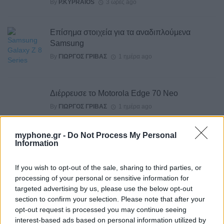
By
P.KYPRAIOS
3 ώρες ago
Επίσημα στοιχεία για τα αναδιπλούμενα
Samsung
By
ΓΙΏΡΓΟΣ ΓΡΊΒΑΣ
1 ημέρα ago
Διέρρευσε το Motorola Edge 70 Neo
By
ΓΙΏΡΓΟΣ ΓΡΊΒΑΣ
1 ημέρα ago
myphone.gr -
Do Not Process My Personal
Το σύνολο των τεχνικών προδιαγραφών του
Information
Robot Phone
By
ΓΙΏΡΓΟΣ ΓΡΊΒΑΣ
2 ημέρες ago
If you wish to opt-out of the sale, sharing to third parties, or
processing of your personal or sensitive information for
HiLight ονομάζεται τελικά το Pixel Glow
targeted advertising by us, please use the below opt-out
section to confirm your selection. Please note that after your
By
ΓΙΏΡΓΟΣ ΓΡΊΒΑΣ
2 ημέρες ago
opt-out request is processed you may continue seeing
interest-based ads based on personal information utilized by