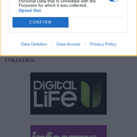
ΕΤΙΚΕΤΕΣ
Personal Data that Is Unrelated with the
Purposes for which it was collected.
Opted Out
news
android
Apple
samsung
Google
app
CONFIRM
update
huawei
Camera
xiaomi
wearables
design
iPhone
gaming
tablet
smartphones
Data Deletion
Data Access
Privacy Policy
ΣΎΝΔΕΣΜΟΙ