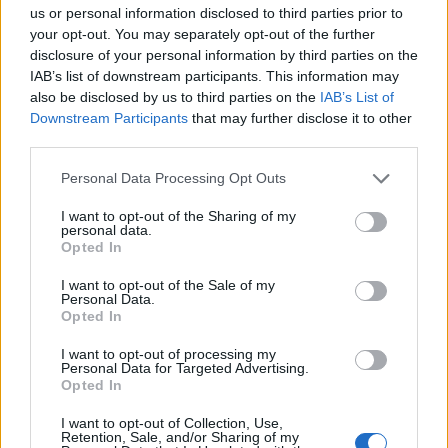
Σε εντυπωσιακή απόχρωση “Dune” το Pixel 11
us or personal information disclosed to third parties prior to
Pro XL
your opt-out. You may separately opt-out of the further
disclosure of your personal information by third parties on the
By
ΓΙΏΡΓΟΣ ΓΡΊΒΑΣ
3 ημέρες ago
IAB’s list of downstream participants. This information may
also be disclosed by us to third parties on the
IAB’s List of
Downstream Participants
that may further disclose it to other
Motorola: ετοιμάζει δυναμική επιστροφή στα
third parties.
smartwatches
By
ΓΙΏΡΓΟΣ ΓΡΊΒΑΣ
4 ημέρες ago
Personal Data Processing Opt Outs
I want to opt-out of the Sharing of my
Η πιο ταξιδιάρικη βαλίτσα του φετινού
personal data.
Opted In
καλοκαιριού έχει την υπογραφή της Xiaomi
By
ΓΙΏΡΓΟΣ ΓΡΊΒΑΣ
4 ημέρες ago
I want to opt-out of the Sale of my
Personal Data.
Opted In
Η Vodafone στηρίζει τους συνδρομητές της στο
I want to opt-out of processing my
Ρέθυμνο
Personal Data for Targeted Advertising.
Opted In
By
ΓΙΏΡΓΟΣ ΓΡΊΒΑΣ
7 ημέρες ago
I want to opt-out of Collection, Use,
Retention, Sale, and/or Sharing of my