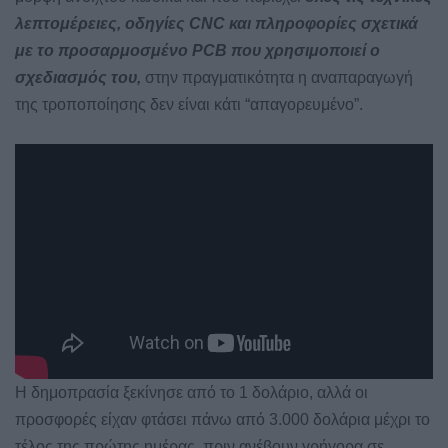
λεπτομέρειες, οδηγίες CNC και πληροφορίες σχετικά
με το προσαρμοσμένο PCB που χρησιμοποιεί ο
σχεδιασμός του,
στην πραγματικότητα η αναπαραγωγή
της τροποποίησης δεν είναι κάτι “απαγορευμένο”.
Η δημοπρασία ξεκίνησε από το 1 δολάριο, αλλά οι
προσφορές είχαν φτάσει πάνω από 3.000 δολάρια μέχρι το
τέλος της πρώτης ημέρας, πριν ανέβουν γρήγορα σε