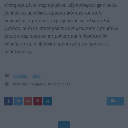
εξατομικευμένου περιεχομένου, εξυπνότερων ψηφιακών
βοηθών με μοναδικές προσωπικότητες και στυλ
συνομιλίας, προτάσεις περιεχομένου και άλλα πολλά.
Ωστόσο, αυτό θα απαιτήσει την αντιμετώπιση ζητημάτων
όπως ο περιορισμός της μνήμης και πιθανότατα θα
οδηγήσει σε μια υβριδική προσέγγιση για ορισμένες
περιπτώσεις».
Posted
MOBILES
NEWS
in
Tagged
artificial intelligence
smartphones
with
0