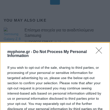
YOU MAY ALSO LIKE
Επίσημα στοιχεία για τα αναδιπλούμενα
Samsung
By
ΓΙΏΡΓΟΣ ΓΡΊΒΑΣ
15 ώρες ago
myphone.gr -
Do Not Process My Personal
Information
Διέρρευσε το Motorola Edge 70 Neo
By
ΓΙΏΡΓΟΣ ΓΡΊΒΑΣ
17 ώρες ago
If you wish to opt-out of the sale, sharing to third parties, or
processing of your personal or sensitive information for
targeted advertising by us, please use the below opt-out
Το σύνολο των τεχνικών προδιαγραφών του
section to confirm your selection. Please note that after your
Robot Phone
opt-out request is processed you may continue seeing
interest-based ads based on personal information utilized by
By
ΓΙΏΡΓΟΣ ΓΡΊΒΑΣ
2 ημέρες ago
us or personal information disclosed to third parties prior to
your opt-out. You may separately opt-out of the further
HiLight ονομάζεται τελικά το Pixel Glow
disclosure of your personal information by third parties on the