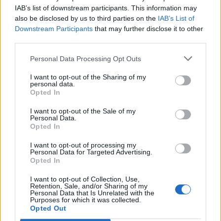
IAB’s list of downstream participants. This information may
By
ΓΙΏΡΓΟΣ ΓΡΊΒΑΣ
2 ημέρες ago
also be disclosed by us to third parties on the
IAB’s List of
Downstream Participants
that may further disclose it to other
third parties.
Σε εντυπωσιακή απόχρωση “Dune” το Pixel 11
Pro XL
Personal Data Processing Opt Outs
By
ΓΙΏΡΓΟΣ ΓΡΊΒΑΣ
3 ημέρες ago
I want to opt-out of the Sharing of my
personal data.
Motorola: ετοιμάζει δυναμική επιστροφή στα
Opted In
smartwatches
I want to opt-out of the Sale of my
By
ΓΙΏΡΓΟΣ ΓΡΊΒΑΣ
4 ημέρες ago
Personal Data.
Opted In
Η πιο ταξιδιάρικη βαλίτσα του φετινού
I want to opt-out of processing my
Personal Data for Targeted Advertising.
καλοκαιριού έχει την υπογραφή της Xiaomi
Opted In
By
ΓΙΏΡΓΟΣ ΓΡΊΒΑΣ
4 ημέρες ago
I want to opt-out of Collection, Use,
Retention, Sale, and/or Sharing of my
Personal Data that Is Unrelated with the
Η Vodafone στηρίζει τους συνδρομητές της στο
Purposes for which it was collected.
Ρέθυμνο
Opted Out
By
ΓΙΏΡΓΟΣ ΓΡΊΒΑΣ
6 ημέρες ago