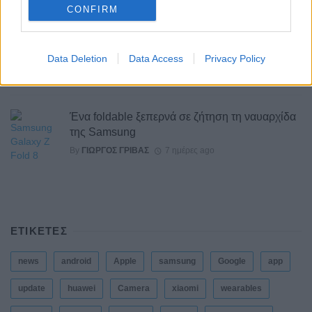
CONFIRM
Η Lenovo ανεβαίνει στη θέση 153 της λίστας
«Fortune Global 500»
Data Deletion
Data Access
Privacy Policy
By
ΓΙΏΡΓΟΣ ΓΡΊΒΑΣ
7 ημέρες ago
Ένα foldable ξεπερνά σε ζήτηση τη ναυαρχίδα
της Samsung
By
ΓΙΏΡΓΟΣ ΓΡΊΒΑΣ
7 ημέρες ago
ΕΤΙΚΕΤΕΣ
news
android
Apple
samsung
Google
app
update
huawei
Camera
xiaomi
wearables