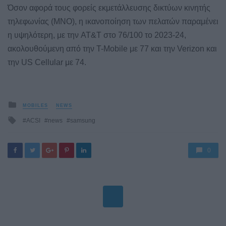
Όσον αφορά τους φορείς εκμετάλλευσης δικτύων κινητής
τηλεφωνίας (MNO), η ικανοποίηση των πελατών παραμένει
η υψηλότερη, με την AT&T στο 76/100 το 2023-24,
ακολουθούμενη από την T-Mobile με 77 και την Verizon και
την US Cellular με 74.
Posted
MOBILES
NEWS
in
Tagged
ACSI
news
samsung
with
0