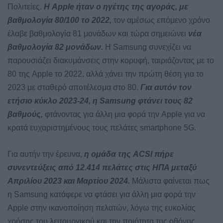
Πολιτείες.
Η Apple ήταν ο ηγέτης της αγοράς, με
βαθμολογία 80/100 το 2022,
τον αμέσως επόμενο χρόνο
έλαβε βαθμολογία 81 μονάδων και τώρα σημειώνει
νέα
βαθμολογία 82 μονάδων.
Η Samsung συνεχίζει να
παρουσιάζει διακυμάνσεις στην κορυφή, ταιριάζοντας με το
80 της Apple το 2022, αλλά χάνει την πρώτη θέση για το
2023 με σταθερό αποτέλεσμα στο 80.
Για αυτόν τον
ετήσιο κύκλο 2023-24, η Samsung φτάνει τους 82
βαθμούς,
φτάνοντας για άλλη μια φορά την Apple για να
κρατά ευχαριστημένους τους πελάτες smartphone 5G.
Για αυτήν την έρευνα,
η ομάδα της ACSI πήρε
συνεντεύξεις από 12.414 πελάτες στις ΗΠΑ μεταξύ
Απριλίου 2023 και Μαρτίου 2024.
Μάλιστα φαίνεται πως
η Samsung κατάφερε να φτάσει για άλλη μια φορά την
Apple στην ικανοποίηση πελατών, λόγω της ευκολίας
χρήσης του λειτουργικού και την ποιότητα της οθόνης.