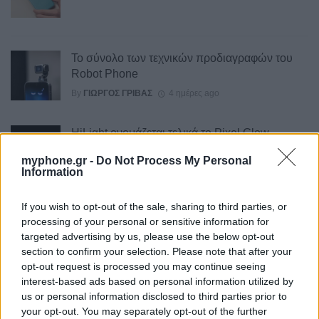
Το σύνολο των τεχνικών προδιαγραφών του
Robot Phone
By
ΓΙΏΡΓΟΣ ΓΡΊΒΑΣ
4 ημέρες ago
HiLight ονομάζεται τελικά το Pixel Glow
By
ΓΙΏΡΓΟΣ ΓΡΊΒΑΣ
4 ημέρες ago
myphone.gr -
Do Not Process My Personal
Information
If you wish to opt-out of the sale, sharing to third parties, or
Σε εντυπωσιακή απόχρωση “Dune” το Pixel 11
processing of your personal or sensitive information for
Pro XL
targeted advertising by us, please use the below opt-out
section to confirm your selection. Please note that after your
By
ΓΙΏΡΓΟΣ ΓΡΊΒΑΣ
5 ημέρες ago
opt-out request is processed you may continue seeing
interest-based ads based on personal information utilized by
us or personal information disclosed to third parties prior to
Motorola: ετοιμάζει δυναμική επιστροφή στα
your opt-out. You may separately opt-out of the further
smartwatches