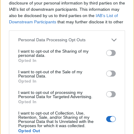
disclosure of your personal information by third parties on the
By
ΓΙΏΡΓΟΣ ΓΡΊΒΑΣ
6 ημέρες ago
IAB’s list of downstream participants. This information may
also be disclosed by us to third parties on the
IAB’s List of
Downstream Participants
that may further disclose it to other
Η πιο ταξιδιάρικη βαλίτσα του φετινού
third parties.
καλοκαιριού έχει την υπογραφή της Xiaomi
Personal Data Processing Opt Outs
By
ΓΙΏΡΓΟΣ ΓΡΊΒΑΣ
6 ημέρες ago
I want to opt-out of the Sharing of my
personal data.
Opted In
Η Vodafone στηρίζει τους συνδρομητές της στο
Ρέθυμνο
I want to opt-out of the Sale of my
By
ΓΙΏΡΓΟΣ ΓΡΊΒΑΣ
31 Ιουλίου, 2026
Personal Data.
Opted In
I want to opt-out of processing my
Personal Data for Targeted Advertising.
Opted In
ΕΤΙΚΕΤΕΣ
I want to opt-out of Collection, Use,
Retention, Sale, and/or Sharing of my
news
android
Apple
samsung
Google
app
Personal Data that Is Unrelated with the
Purposes for which it was collected.
Opted Out
update
huawei
Camera
xiaomi
wearables