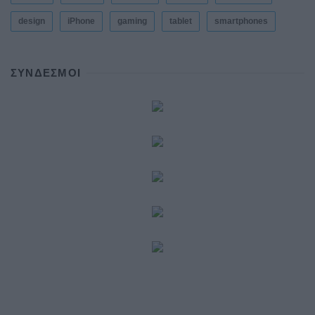
design
iPhone
gaming
tablet
smartphones
ΣΎΝΔΕΣΜΟΙ