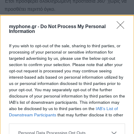
Έτσι προσφέρει ολοκληρωμένη προστασία 360° χωρίς να
προσθέτει περιττό όγκο.
Μοντέρνος Σχεδιασμός
myphone.gr -
Do Not Process My Personal
Information
& Χρώματα που ξεχωρίζουν
If you wish to opt-out of the sale, sharing to third parties, or
Η ευδιάκριτη honeycomb υφή δίνει στη θήκη μια μοντέρνα,
processing of your personal or sensitive information for
τεχνολογική εμφάνιση.
targeted advertising by us, please use the below opt-out
section to confirm your selection. Please note that after your
opt-out request is processed you may continue seeing
Διατίθεται σε 6 δυναμικά χρώματα (Μαύρο, Μπλε, Πράσινο,
interest-based ads based on personal information utilized by
Καφέ, Ροζ, και Πορτοκαλί), ιδανικά για όσους θέλουν
us or personal information disclosed to third parties prior to
προστασία, αλλά και στυλ.
your opt-out. You may separately opt-out of the further
disclosure of your personal information by third parties on the
IAB’s list of downstream participants. This information may
Ιδανική για:
also be disclosed by us to third parties on the
IAB’s List of
Downstream Participants
that may further disclose it to other
Καθημερινή χρήση.
third parties.
Παιχνίδια (gaming).
Personal Data Processing Opt Outs
Χρήση GPS στο αυτοκίνητο με MagSafe βάση.