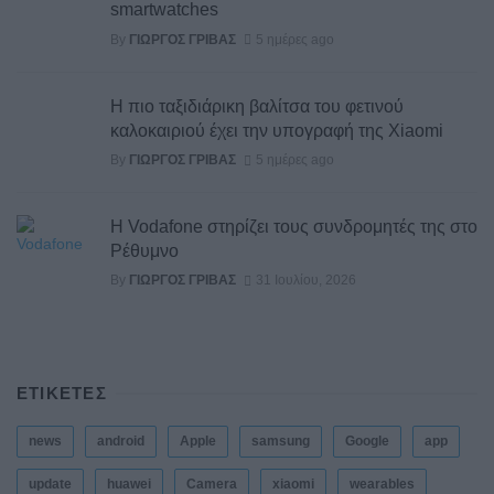
smartwatches
By
ΓΙΏΡΓΟΣ ΓΡΊΒΑΣ
5 ημέρες ago
Η πιο ταξιδιάρικη βαλίτσα του φετινού
καλοκαιριού έχει την υπογραφή της Xiaomi
By
ΓΙΏΡΓΟΣ ΓΡΊΒΑΣ
5 ημέρες ago
Η Vodafone στηρίζει τους συνδρομητές της στο
Ρέθυμνο
By
ΓΙΏΡΓΟΣ ΓΡΊΒΑΣ
31 Ιουλίου, 2026
ΕΤΙΚΕΤΕΣ
news
android
Apple
samsung
Google
app
update
huawei
Camera
xiaomi
wearables