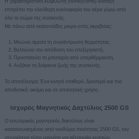
Η χαρακτηριστική κυψελωτή (honeycomb) διάταξη
επιτρέπει την ελεύθερη κυκλοφορία του αέρα γύρω από
όλο το σώμα της συσκευής.
Με πάνω από εκατοντάδες μικρο-οπές ακριβείας:
Μειώνει άμεσα τη συγκέντρωση θερμότητας.
Βελτιώνει την απόδοση του επεξεργαστή.
Προστατεύει τη μπαταρία από υπερθέρμανση.
Αυξάνει τη διάρκεια ζωής της συσκευής.
Το αποτέλεσμα; Ένα κινητό σταθερό, δροσερό και πιο
αποδοτικό, ακόμη και σε απαιτητική χρήση.
Ισχυρός Μαγνητικός Δαχτύλιος 2500 GS
Ο εσωτερικός μαγνητικός δακτύλιος είναι
κατασκευασμένος από νεοδύμιο ποιότητας 2500 GS, τον
ισχυρότερο τύπο μαγνήτη για αξεσουάρ κινητών.