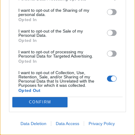
Παρατεταμένες βιντεοκλήσεις.
I want to opt-out of the Sharing of my
personal data.
Εργασία / multitasking.
Opted In
Γρήγορη και ασύρματη φόρτιση.
I want to opt-out of the Sale of my
Personal Data.
Η θήκη MAG AIR προσφέρει τον τέλειο συνδυασμό
Opted In
προστασίας, ψύξης, μαγνητικής ισχύος και αισθητικής.
I want to opt-out of processing my
Personal Data for Targeted Advertising.
Opted In
Βρείτε τη νέα θήκη Mag Air TPU Camera Guard
ΕΔΩ
I want to opt-out of Collection, Use,
Retention, Sale, and/or Sharing of my
Personal Data that Is Unrelated with the
Purposes for which it was collected.
Posted
GADGETS
NEWS
Opted Out
in
Tagged
idol
Mag Air Camera Guard
with
CONFIRM
0
Data Deletion
Data Access
Privacy Policy