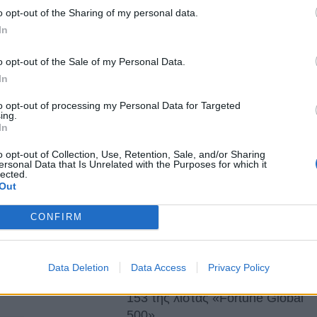
By
ΓΙΏΡΓΟΣ ΓΡΊΒΑΣ
4 ημέρες ago
o opt-out of the Sharing of my personal data.
In
GADGETS
o opt-out of the Sale of my Personal Data.
 70
Η πιο ταξιδιάρικη βαλίτσα του
In
φετινού καλοκαιριού έχει την
υπογραφή της Xiaomi
to opt-out of processing my Personal Data for Targeted
ing.
By
ΓΙΏΡΓΟΣ ΓΡΊΒΑΣ
4 ημέρες ago
In
o opt-out of Collection, Use, Retention, Sale, and/or Sharing
NEWS
ersonal Data that Is Unrelated with the Purposes for which it
lected.
hone
Η Vodafone στηρίζει τους
Out
συνδρομητές της στο Ρέθυμνο
By
ΓΙΏΡΓΟΣ ΓΡΊΒΑΣ
7 ημέρες ago
CONFIRM
Pixel
COMPUTERS
Data Deletion
Data Access
Privacy Policy
Η Lenovo ανεβαίνει στη θέση
153 της λίστας «Fortune Global
500»