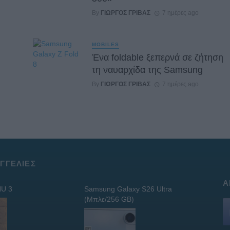
By
ΓΙΏΡΓΟΣ ΓΡΊΒΑΣ
7 ημέρες ago
MOBILES
Ένα foldable ξεπερνά σε ζήτηση
τη ναυαρχίδα της Samsung
By
ΓΙΏΡΓΟΣ ΓΡΊΒΑΣ
7 ημέρες ago
ΓΓΕΛΊΕΣ
Α
U 3
Samsung Galaxy S26 Ultra
(Μπλε/256 GB)