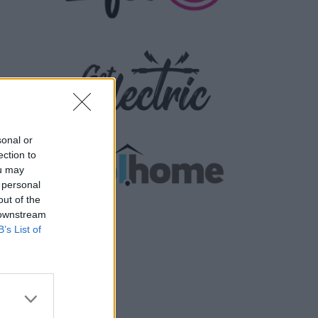
sonal or
ection to
ou may
 personal
out of the
 downstream
B’s List of