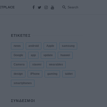
ETPLACE
Search
ΕΤΙΚΕΤΕΣ
news
android
Apple
samsung
Google
app
update
huawei
Camera
xiaomi
wearables
design
iPhone
gaming
tablet
smartphones
ΣΎΝΔΕΣΜΟΙ