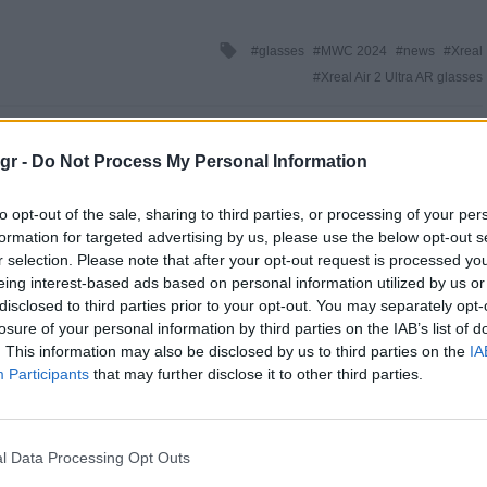
Tagged
glasses
MWC 2024
news
Xreal
with
Xreal Air 2 Ultra AR glasses
0
gr -
Do Not Process My Personal Information
to opt-out of the sale, sharing to third parties, or processing of your per
formation for targeted advertising by us, please use the below opt-out s
r selection. Please note that after your opt-out request is processed y
eing interest-based ads based on personal information utilized by us or
disclosed to third parties prior to your opt-out. You may separately opt-
losure of your personal information by third parties on the IAB’s list of
. This information may also be disclosed by us to third parties on the
IA
Participants
that may further disclose it to other third parties.
GADGETS
Motorola: ετοιμάζει δυναμική
επιστροφή στα smartwatches
l Data Processing Opt Outs