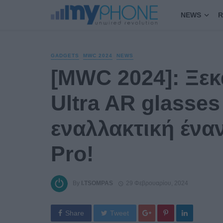
NEWS
R
GADGETS
MWC 2024
NEWS
[MWC 2024]: Ξεκά
Ultra AR glasses
εναλλακτική έναν
Pro!
By
I.TSOMPAS
29 Φεβρουαρίου, 2024
Share
Tweet