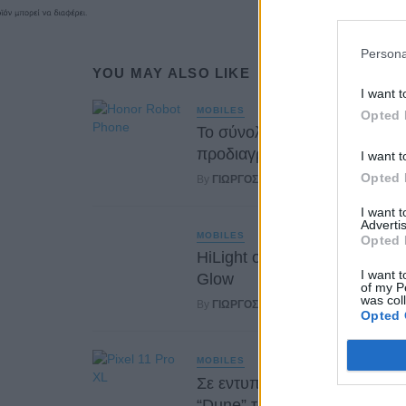
Persona
YOU MAY ALSO LIKE
I want t
MOBILES
Opted 
Το σύνολο των τεχνικών
προδιαγραφών του Robot P
I want t
Opted 
By
ΓΙΏΡΓΟΣ ΓΡΊΒΑΣ
18 ώρες ago
I want 
Advertis
MOBILES
Opted 
HiLight ονομάζεται τελικά το 
I want t
Glow
of my P
was col
By
ΓΙΏΡΓΟΣ ΓΡΊΒΑΣ
20 ώρες ago
Opted 
MOBILES
Σε εντυπωσιακή απόχρωση
“Dune” το Pixel 11 Pro XL