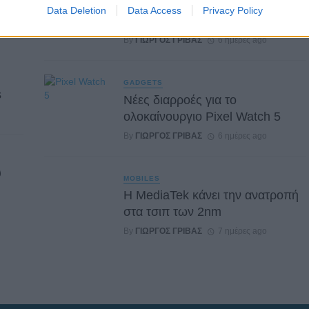
Ένα foldable ξεπερνά σε ζήτηση
Data Deletion
Data Access
Privacy Policy
τη ναυαρχίδα της Samsung
By
ΓΙΏΡΓΟΣ ΓΡΊΒΑΣ
6 ημέρες ago
GADGETS
s
Νέες διαρροές για το
ολοκαίνουργιο Pixel Watch 5
By
ΓΙΏΡΓΟΣ ΓΡΊΒΑΣ
6 ημέρες ago
υ
MOBILES
Η MediaTek κάνει την ανατροπή
στα τσιπ των 2nm
By
ΓΙΏΡΓΟΣ ΓΡΊΒΑΣ
7 ημέρες ago