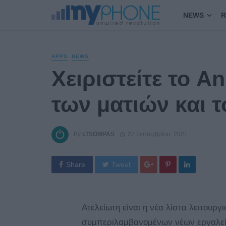
NEWS
R
APPS
NEWS
Χειριστείτε το An
των ματιών και
By
I.TSOMPAS
27 Σεπτεμβρίου, 2021
Share
Tweet
Ατελείωτη είναι η νέα λίστα λειτουρ
συμπεριλαμβανομένων νέων εργαλείω