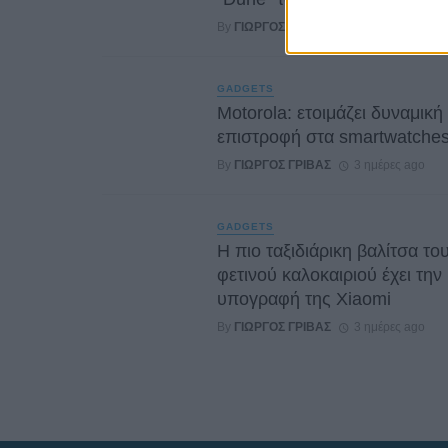
By
ΓΙΏΡΓΟΣ ΓΡΊΒΑΣ
2 ημέρες ago
GADGETS
Motorola: ετοιμάζει δυναμική
επιστροφή στα smartwatche
By
ΓΙΏΡΓΟΣ ΓΡΊΒΑΣ
3 ημέρες ago
GADGETS
Η πιο ταξιδιάρικη βαλίτσα το
φετινού καλοκαιριού έχει την
υπογραφή της Xiaomi
By
ΓΙΏΡΓΟΣ ΓΡΊΒΑΣ
3 ημέρες ago