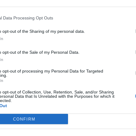
l Data Processing Opt Outs
o opt-out of the Sharing of my personal data.
NEWS
In
Η Vodafone στηρίζει τους
hone
συνδρομητές της στο Ρέθυμνο
o opt-out of the Sale of my Personal Data.
In
By
ΓΙΏΡΓΟΣ ΓΡΊΒΑΣ
6 ημέρες ago
to opt-out of processing my Personal Data for Targeted
ing.
In
COMPUTERS
Pixel
Η Lenovo ανεβαίνει στη θέση
o opt-out of Collection, Use, Retention, Sale, and/or Sharing
153 της λίστας «Fortune Global
ersonal Data that Is Unrelated with the Purposes for which it
lected.
500»
Out
By
ΓΙΏΡΓΟΣ ΓΡΊΒΑΣ
6 ημέρες ago
CONFIRM
MOBILES