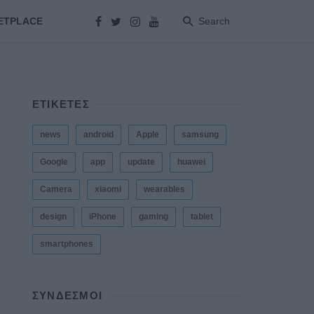
ETPLACE
Search
ΕΤΙΚΕΤΕΣ
news
android
Apple
samsung
Google
app
update
huawei
Camera
xiaomi
wearables
design
iPhone
gaming
tablet
smartphones
ΣΎΝΔΕΣΜΟΙ