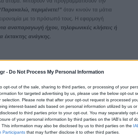
λλα άτομα. Μπορούν να προγραμματίσουν την
“Παρακαλώ, περιμένετε!”
όταν κινούν τα μάτια
χειρονομία με το πρόσωπό τους. Η εφαρμογή
για αναπαραγωγή ήχου, τηλεφωνικές κλήσεις ή
α έκτακτης ανάγκης.
gr -
Do Not Process My Personal Information
Tagged
android
eye
face
gestures
news
with
to opt-out of the sale, sharing to third parties, or processing of your per
formation for targeted advertising by us, please use the below opt-out s
r selection. Please note that after your opt-out request is processed y
4
eing interest-based ads based on personal information utilized by us or
disclosed to third parties prior to your opt-out. You may separately opt-
losure of your personal information by third parties on the IAB’s list of
. This information may also be disclosed by us to third parties on the
IA
Participants
that may further disclose it to other third parties.