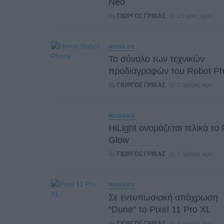
Neo
By
ΓΙΏΡΓΟΣ ΓΡΊΒΑΣ
23 ώρες ago
MOBILES
Το σύνολο των τεχνικών
προδιαγραφών του Robot P
By
ΓΙΏΡΓΟΣ ΓΡΊΒΑΣ
2 ημέρες ago
MOBILES
HiLight ονομάζεται τελικά το 
Glow
By
ΓΙΏΡΓΟΣ ΓΡΊΒΑΣ
2 ημέρες ago
MOBILES
Σε εντυπωσιακή απόχρωση
“Dune” το Pixel 11 Pro XL
By
ΓΙΏΡΓΟΣ ΓΡΊΒΑΣ
3 ημέρες ago