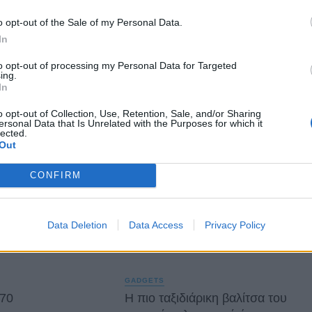
0
o opt-out of the Sale of my Personal Data.
In
to opt-out of processing my Personal Data for Targeted
ing.
In
o opt-out of Collection, Use, Retention, Sale, and/or Sharing
ersonal Data that Is Unrelated with the Purposes for which it
lected.
Out
CONFIRM
GADGETS
Motorola: ετοιμάζει δυναμική
επιστροφή στα smartwatches
Data Deletion
Data Access
Privacy Policy
By
ΓΙΏΡΓΟΣ ΓΡΊΒΑΣ
4 ημέρες ago
GADGETS
 70
Η πιο ταξιδιάρικη βαλίτσα του