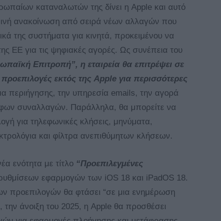
υρωπαίων καταναλωτών της δίνει η Apple και αυτό
ρινή ανακοίνωση από σειρά νέων αλλαγών που
ικά της συστήματα για κινητά, προκειμένου να
ης ΕΕ για τις ψηφιακές αγορές. Ως συνέπεια του
ωπαϊκή Επιτροπή”, η εταιρεία θα επιτρέψει σε
ν προεπιλογές εκτός της Apple για περισσότερες
α περιήγησης, την υπηρεσία emails, την αγορά
αφων συναλλαγών. Παράλληλα, θα μπορείτε να
λογή για τηλεφωνικές κλήσεις, μηνύματα,
κτρολόγια και φίλτρα ανεπιθύμητων κλήσεων.
έα ενότητα με τίτλο
“Προεπιλεγμένες
ρυθμίσεων εφαρμογών των iOS 18 και iPadOS 18.
ων προεπιλογών θα φτάσει “σε μια ενημέρωση
, την άνοιξη του 2025, η Apple θα προσθέσει
ογών για εφαρμογές πλοήγησης και μετάφρασης.