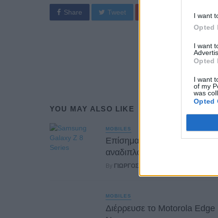
Share
Tweet
I want t
Opted 
I want 
Advertis
Opted 
I want t
of my P
was col
Opted 
YOU MAY ALSO LIKE
MOBILES
Επίσημα στοιχεία για τα
αναδιπλούμενα Samsung
By
ΓΙΏΡΓΟΣ ΓΡΊΒΑΣ
21 ώρες ago
MOBILES
Διέρρευσε το Motorola Edge