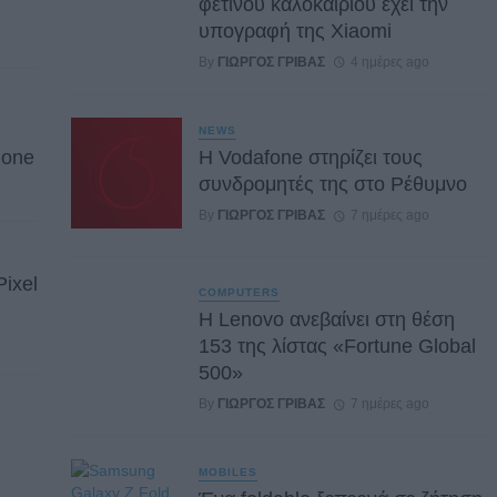
φετινού καλοκαιριού έχει την
υπογραφή της Xiaomi
By
ΓΙΏΡΓΟΣ ΓΡΊΒΑΣ
4 ημέρες ago
NEWS
hone
Η Vodafone στηρίζει τους
συνδρομητές της στο Ρέθυμνο
By
ΓΙΏΡΓΟΣ ΓΡΊΒΑΣ
7 ημέρες ago
Pixel
COMPUTERS
Η Lenovo ανεβαίνει στη θέση
153 της λίστας «Fortune Global
500»
By
ΓΙΏΡΓΟΣ ΓΡΊΒΑΣ
7 ημέρες ago
MOBILES