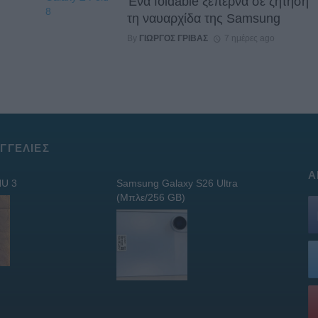
Ένα foldable ξεπερνά σε ζήτηση
τη ναυαρχίδα της Samsung
By
ΓΙΏΡΓΟΣ ΓΡΊΒΑΣ
7 ημέρες ago
ΓΓΕΛΊΕΣ
Α
U 3
Samsung Galaxy S26 Ultra
(Μπλε/256 GB)