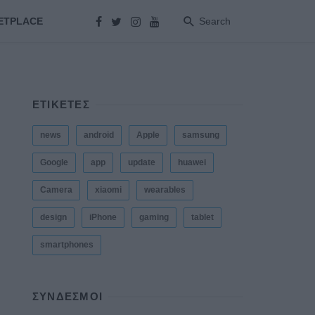
ETPLACE
Search
ΕΤΙΚΕΤΕΣ
news
android
Apple
samsung
Google
app
update
huawei
Camera
xiaomi
wearables
design
iPhone
gaming
tablet
smartphones
ΣΎΝΔΕΣΜΟΙ