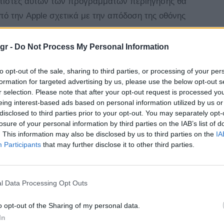
ατιστές αυτών των προγραμμάτων περιήγησης θα
ό την Apple σχετικά με την απόδοση της οθόνης
gr -
Do Not Process My Personal Information
γραμμα περιήγησης ως προεπιλογή μέσω αυτής της
to opt-out of the sale, sharing to third parties, or processing of your per
Safari στο Dock σας ή στην πρώτη σελίδα της
formation for targeted advertising by us, please use the below opt-out s
νο πρόγραμμα περιήγησής σας θα αντικαταστήσει
r selection. Please note that after your opt-out request is processed y
“Αρχική οθόνη σας”. Εάν το προτιμώμενο
eing interest-based ads based on personal information utilized by us or
disclosed to third parties prior to your opt-out. You may separately opt-
είναι ήδη εγκατεστημένο, θα ανοίξει μόλις το
losure of your personal information by third parties on the IAB’s list of
μένο, τότε θα ξεκινήσει η λήψη του.
. This information may also be disclosed by us to third parties on the
IA
Participants
that may further disclose it to other third parties.
l Data Processing Opt Outs
Tagged
Apple
apps
dock
news
Safari
o opt-out of the Sharing of my personal data.
with
In