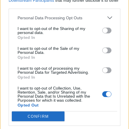
Downstream Participants
that may further disclose it to other
καλοκαιριού έχει την υπογραφή της Xiaomi
third parties.
By
ΓΙΏΡΓΟΣ ΓΡΊΒΑΣ
4 ημέρες ago
Personal Data Processing Opt Outs
I want to opt-out of the Sharing of my
Η Vodafone στηρίζει τους συνδρομητές της στο
personal data.
Ρέθυμνο
Opted In
By
ΓΙΏΡΓΟΣ ΓΡΊΒΑΣ
7 ημέρες ago
I want to opt-out of the Sale of my
Personal Data.
Opted In
ΕΤΙΚΕΤΕΣ
I want to opt-out of processing my
Personal Data for Targeted Advertising.
news
android
Apple
samsung
Google
app
Opted In
update
huawei
Camera
xiaomi
wearables
I want to opt-out of Collection, Use,
Retention, Sale, and/or Sharing of my
Personal Data that Is Unrelated with the
design
iPhone
gaming
tablet
smartphones
Purposes for which it was collected.
Opted Out
CONFIRM
ΣΎΝΔΕΣΜΟΙ