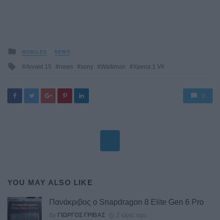
Posted
MOBILES
NEWS
in
Tagged
Anroid 15
news
sony
Walkman
Xperia 1 VII
with
0
YOU MAY ALSO LIKE
Πανάκριβος ο Snapdragon 8 Elite Gen 6 Pro
By
ΓΙΏΡΓΟΣ ΓΡΊΒΑΣ
2 ώρες ago