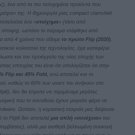
ίως), ένα από τα πιο πετυχημένα προϊόντα που
ρέτρα» της. Η δημιουργία μιας compact clamshell
αποτελούσε ένα «
στοίχημα
» (τόσο από
ή άποψη), ωστόσο το πείραμα στέφθηκε από
ερα από 4 χρόνια που είδαμε
το πρώτο Flip (2020)
,
εατικού κολοσσού της τεχνολογίας, έχει καταφέρει
λλωστε και τον προάγγελο της νέας εποχής των
ιας επιτυχίας του είναι ότι υπολογίζεται ότι στην
% Flip και 45% Fold,
ενώ αποτελεί και το
ινού, καθώς το 60% των users του ανήκουν στο
lip6), δεν θα έπρεπε να περιμέναμε μεγάλες
ναμική που το συνοδεύει έχουν μοιραία φέρει σε
ardware. Ωστόσο, η κορεατική εταιρεία μας διέψευσε
ί το Flip6 δεν αποτελεί
μια απλή «συνέχεια»
του
πεμβάσεις), αλλά μια αισθητά βελτιωμένη συσκευή