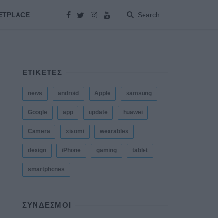
ETPLACE
Search
ΕΤΙΚΕΤΕΣ
news
android
Apple
samsung
Google
app
update
huawei
Camera
xiaomi
wearables
design
iPhone
gaming
tablet
smartphones
ΣΎΝΔΕΣΜΟΙ