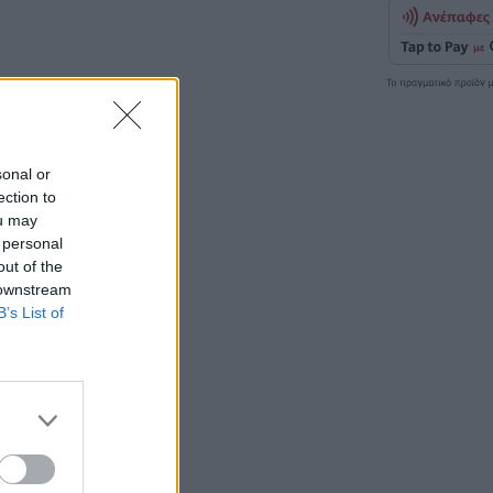
sonal or
ection to
ou may
 personal
out of the
 downstream
B’s List of