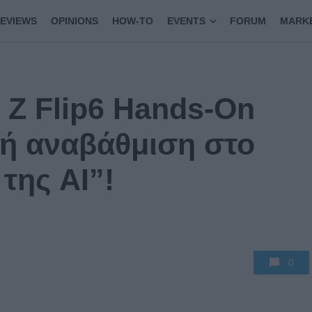
EVIEWS
OPINIONS
HOW-TO
EVENTS
FORUM
MARK
Z Flip6 Hands-On
κή αναβάθμιση στο
 της AI”!
0