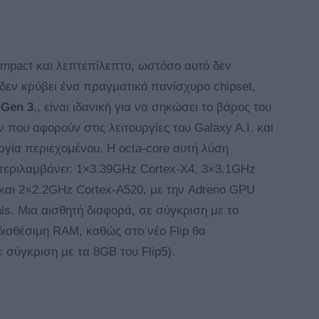
compact και λεπτεπίλεπτο, ωστόσο αυτό δεν
 δεν κρύβει ένα πραγματικό πανίσχυρο chipset,
 Gen 3
., είναι ιδανική για να σηκώσει το βάρος του
ν που αφορούν στις λειτουργίες του Galaxy A.I. και
γία περιεχομένου. Η octa-core αυτή λύση
περιλαμβάνει: 1×3.39GHz Cortex-X4, 3×3.1GHz
και 2×2.2GHz Cortex-A520, με την Adreno GPU
als. Μια αισθητή διαφορά, σε σύγκριση με το
 διαθέσιμη RAM, καθώς στο νέο Flip θα
 σύγκριση με τα 8GB του Flip5).