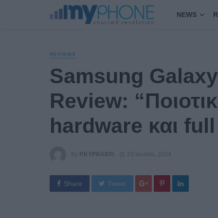
NEWS
R
REVIEWS
Samsung Galaxy 
Review: “Ποιοτι
hardware και full
By
P.KYPRAIOS
23 Ιουλίου, 2024
Share
Tweet