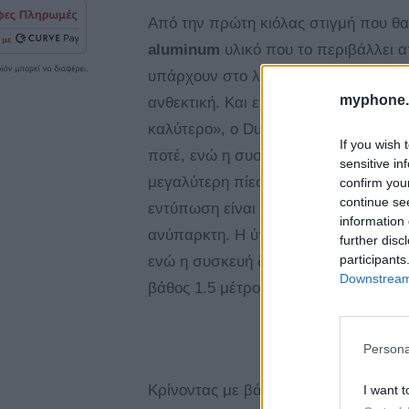
Από την πρώτη κιόλας στιγμή που θα 
aluminum
υλικό που το περιβάλλει 
υπάρχουν στο λεξιλόγιο του νέου Fli
myphone.
ανθεκτική. Και επειδή όπως λένε και 
καλύτερο», ο Dual Rail Hinge μηχανι
If you wish 
ποτέ, ενώ η συσκευή έχει μελετηθεί 
sensitive in
μεγαλύτερη πίεση και στους κραδασμ
confirm you
continue se
εντύπωση είναι ότι η «τσάκιση» στο 
information 
ανύπαρκτη. Η ύπαρξη Gorilla Glass 
further disc
participants
ενώ η συσκευή διαθέτει ειδική πιστο
Downstream 
βάθος 1.5 μέτρου και για χρονική δι
Persona
Κρίνοντας με βάση τα παραπάνω, το
I want t