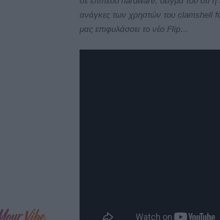
σε επίπεδο hardware, δείγμα του ότι η
ανάγκες των χρηστών του clamshell fol
μας επιφυλάσσει το νέο Flip…