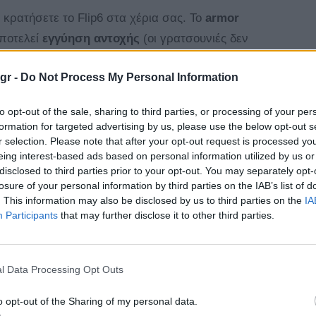
κρατήσετε το Flip6 στα χέρια σας. Το
armor
αποτελεί
εγγύηση αντοχής
(οι γρατσουνιές δεν
p), καθώς η συσκευή είναι αναμφίβολα σούπερ
gr -
Do Not Process My Personal Information
οι παλιοί «εχθρός του καλού είναι μόνο το
σμός (μεντεσές) έχει ενισχυθεί περισσότερο από
to opt-out of the sale, sharing to third parties, or processing of your per
με τέτοιο τρόπο ώστε να αντέχει σε ακόμη
formation for targeted advertising by us, please use the below opt-out s
ούς. Ένα στοιχείο που αμέσως μας έκανε
r selection. Please note that after your opt-out request is processed y
eing interest-based ads based on personal information utilized by us or
σημείο δηλαδή που διπλώνει η οθόνη, είναι σχεδόν
disclosed to third parties prior to your opt-out. You may separately opt-
Victus 2 γυαλιού αποτελεί εγγύηση προστασίας,
losure of your personal information by third parties on the IAB’s list of
. This information may also be disclosed by us to third parties on the
IA
ποίηση IP48 που της επιτρέπει να επιβιώσει σε
Participants
that may further disclose it to other third parties.
άρκεια που ανέρχεται κοντά στα 30 λεπτά.
l Data Processing Opt Outs
 βάρους μόλις
187 γραμμαρίων clamshell
o opt-out of the Sharing of my personal data.