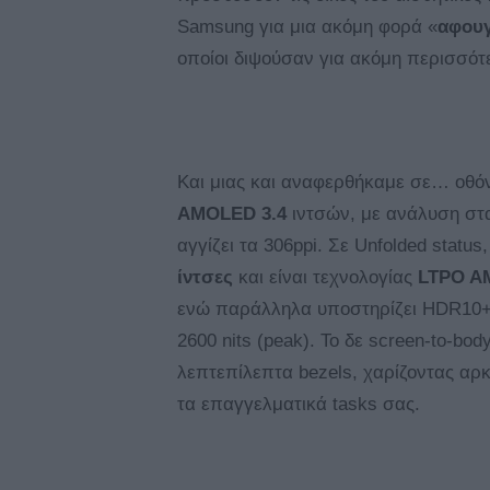
Samsung για μια ακόμη φορά «
αφου
οποίοι διψούσαν για ακόμη περισσότ
Και μιας και αναφερθήκαμε σε… οθόνε
AMOLED 3.4
ιντσών, με ανάλυση στα
αγγίζει τα 306ppi. Σε Unfolded status
ίντσες
και είναι τεχνολογίας
LTPO A
ενώ παράλληλα υποστηρίζει HDR10+, 
2600 nits (peak). Το δε screen-to-bod
λεπτεπίλεπτα bezels, χαρίζοντας αρ
τα επαγγελματικά tasks σας.