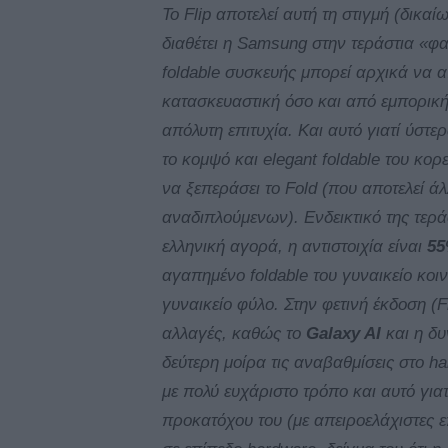
To Flip αποτελεί αυτή τη στιγμή (δικα
διαθέτει η Samsung στην τεράστια «φα
foldable συσκευής μπορεί αρχικά να 
κατασκευαστική όσο και από εμπορικ
απόλυτη επιτυχία. Και αυτό γιατί ύστ
το κομψό και elegant foldable του κορ
να ξεπεράσει το Fold (που αποτελεί ά
αναδιπλούμενων). Ενδεικτικό της τεράστ
ελληνική αγορά, η αντιστοιχία είναι
55
αγαπημένο foldable του γυναικείο κο
γυναικείο φύλο. Στην φετινή έκδοση (F
αλλαγές, καθώς το
Galaxy AI
και η δυ
δεύτερη μοίρα τις αναβαθμίσεις στο h
με πολύ ευχάριστο τρόπο και αυτό γιατ
προκατόχου του (με απειροελάχιστες ε