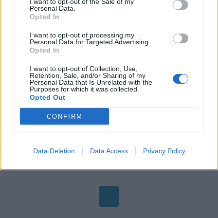
I want to opt-out of the Sale of my
Personal Data.
HUAWEI WATCH GT 4 ΠΟΥ
Opted In
ΣΟΥ ΤΑΙΡΙΑΖΕΙ ΚΑΛΥΤΕΡΑ
I want to opt-out of processing my
Personal Data for Targeted Advertising.
ΣΥΜΦΩΝΑ ΜΕ ΤΟΝ ΤΥΠΟ KAI
Opted In
TO ΠΡΟΦΙΛ ΣΟΥ!
I want to opt-out of Collection, Use,
Retention, Sale, and/or Sharing of my
Personal Data that Is Unrelated with the
Purposes for which it was collected.
Opted Out
Posted
NEWS
in
CONFIRM
Data Deletion
Data Access
Privacy Policy
0