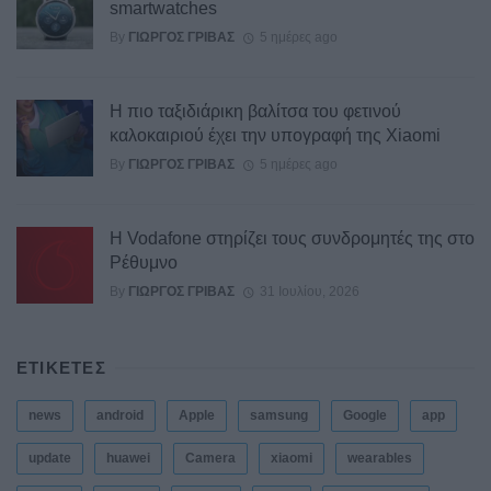
smartwatches
By
ΓΙΏΡΓΟΣ ΓΡΊΒΑΣ
5 ημέρες ago
Η πιο ταξιδιάρικη βαλίτσα του φετινού
καλοκαιριού έχει την υπογραφή της Xiaomi
By
ΓΙΏΡΓΟΣ ΓΡΊΒΑΣ
5 ημέρες ago
Η Vodafone στηρίζει τους συνδρομητές της στο
Ρέθυμνο
By
ΓΙΏΡΓΟΣ ΓΡΊΒΑΣ
31 Ιουλίου, 2026
ΕΤΙΚΕΤΕΣ
news
android
Apple
samsung
Google
app
update
huawei
Camera
xiaomi
wearables