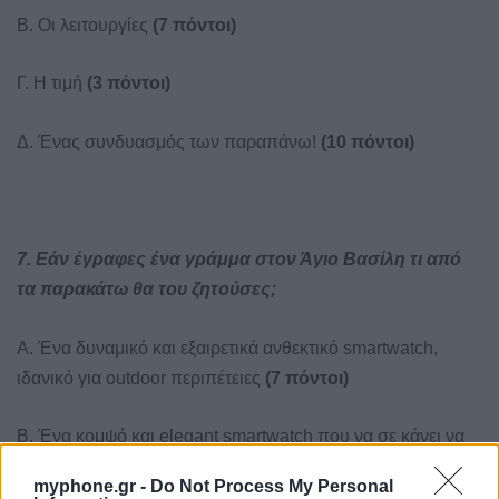
Β. Οι λειτουργίες
(7 πόντοι)
Γ. Η τιμή
(3 πόντοι)
Δ. Ένας συνδυασμός των παραπάνω!
(10 πόντοι)
7. Εάν έγραφες ένα γράμμα στον Άγιο Βασίλη τι από
τα παρακάτω θα του ζητούσες;
Α. Ένα δυναμικό και εξαιρετικά ανθεκτικό smartwatch,
ιδανικό για outdoor περιπέτειες
(7 πόντοι)
Β. Ένα κομψό και elegant smartwatch που να σε κάνει να
αισθάνεσαι fashion icon
(9 πόντοι)
myphone.gr -
Do Not Process My Personal