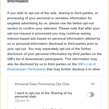
Information
Γ. Ένα high-tech smartwatch που να ταιριάζει μαζί με τα πιο
cool True Wireless ακουστικά –
(8 πόντοι)
If you wish to opt-out of the sale, sharing to third parties, or
processing of your personal or sensitive information for
targeted advertising by us, please use the below opt-out
Δ. Ένα smartwatch που λειτουργεί ως ο καλύτερος βοηθός
section to confirm your selection. Please note that after your
υγείας, ευεξίας, – personal trainer στον καρπό μου
(6
opt-out request is processed you may continue seeing
πόντοι)
interest-based ads based on personal information utilized by
us or personal information disclosed to third parties prior to
your opt-out. You may separately opt-out of the further
Ε. Δεν ήμουν καλό παιδί – Δεν μπορώ να ζητήσω τίποτα
disclosure of your personal information by third parties on the
για φέτος! Του χρόνου και βλέπουμε!
(1 πόντος)
IAB’s list of downstream participants. This information may
also be disclosed by us to third parties on the
IAB’s List of
Downstream Participants
that may further disclose it to other
third parties.
Personal Data Processing Opt Outs
Αφού τελείωσες και έκανες την
I want to opt-out of the Sharing of my
πρόσθεση
ΠΑΤΑ ΕΔΩ ΓΙΑ ΝΑ
personal data.
Opted In
ΜΑΘΕΙΣ ΠΟΙΟ ΕΙΝΑΙ ΤΟ