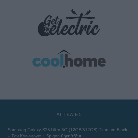
ΑΓΓΕΛΊΕΣ
Samsung Galaxy S25 Ultra 5G (12GB/512GB) Titanium Black
– Σαν Καινούργιο + Spigen θήκη/τζάμι