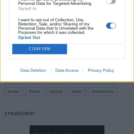
Personal Data for Targeted Advertising.
Opted In
Η Vodafone στηρίζει τους συνδρομητές της στο
Ρέθυμνο
I want to opt-out of Collection, Use,
Retention, Sale, and/or Sharing of my
By
ΓΙΏΡΓΟΣ ΓΡΊΒΑΣ
31 Ιουλίου, 2026
Personal Data that Is Unrelated with the
Purposes for which it was collected.
Opted Out
CONFIRM
ΕΤΙΚΕΤΕΣ
news
android
Apple
samsung
Google
app
Data Deletion
Data Access
Privacy Policy
update
huawei
Camera
xiaomi
wearables
design
iPhone
gaming
tablet
smartphones
ΣΎΝΔΕΣΜΟΙ