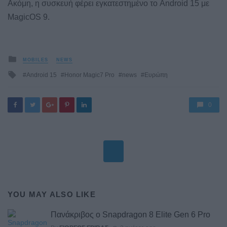
Ακόμη, η συσκευή φέρει εγκατεστημένο το Android 15 με
MagicOS 9.
Posted
MOBILES
NEWS
in
Tagged
Android 15
Honor Magic7 Pro
news
Ευρώπη
with
0
YOU MAY ALSO LIKE
Πανάκριβος ο Snapdragon 8 Elite Gen 6 Pro