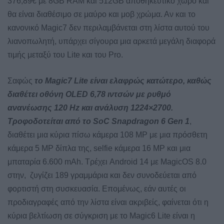
376,89€ με 8GB RAM και 512GB αποθηκευτικό χώρο και
θα είναι διαθέσιμο σε μαύρο και μοβ χρώμα. Αν και το
κανονικό Magic7 δεν περιλαμβάνεται στη λίστα αυτού του
λιανοπωλητή, υπάρχει σίγουρα μια αρκετά μεγάλη διαφορά
τιμής μεταξύ του Lite και του Pro.
Σαφώς
το Magic7 Lite είναι ελαφρώς κατώτερο, καθώς
διαθέτει οθόνη OLED 6,78 ιντσών με ρυθμό
ανανέωσης 120 Hz και ανάλυση 1224×2700.
Τροφοδοτείται από το SoC Snapdragon 6 Gen 1
,
διαθέτει μια κύρια πίσω κάμερα 108 MP με μια πρόσθετη
κάμερα 5 MP δίπλα της, selfie κάμερα 16 MP και μια
μπαταρία 6.600 mAh. Τρέχει Android 14 με MagicOS 8.0
στην, ζυγίζει 189 γραμμάρια και δεν συνοδεύεται από
φορτιστή στη συσκευασία. Επομένως, εάν αυτές οι
προδιαγραφές από την λίστα είναι ακριβείς, φαίνεται ότι η
κύρια βελτίωση σε σύγκριση με το Magic6 Lite είναι η