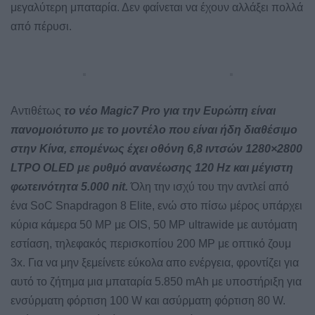
μεγαλύτερη μπαταρία. Δεν φαίνεται να έχουν αλλάξει πολλά
από πέρυσι.
Αντιθέτως
το νέο Magic7 Pro για την Ευρώπη είναι
πανομοιότυπο με το μοντέλο που είναι ήδη διαθέσιμο
στην Κίνα, επομένως έχει οθόνη 6,8 ιντσών 1280×2800
LTPO OLED με ρυθμό ανανέωσης 120 Hz και μέγιστη
φωτεινότητα 5.000 nit.
Όλη την ισχύ του την αντλεί από
ένα SoC Snapdragon 8 Elite, ενώ στο πίσω μέρος υπάρχει
κύρια κάμερα 50 MP με OIS, 50 MP ultrawide με αυτόματη
εστίαση, τηλεφακός περισκοπίου 200 MP με οπτικό ζουμ
3x. Για να μην ξεμείνετε εύκολα απο ενέργεια, φροντίζει για
αυτό το ζήτημα μια μπαταρία 5.850 mAh με υποστήριξη για
ενσύρματη φόρτιση 100 W και ασύρματη φόρτιση 80 W.