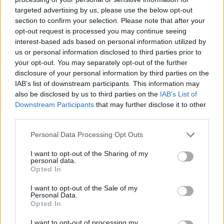
By
ΓΙΏΡΓΟΣ ΓΡΊΒΑΣ
5 ημέρες ago
targeted advertising by us, please use the below opt-out
section to confirm your selection. Please note that after your
opt-out request is processed you may continue seeing
HiLight ονομάζεται τελικά το Pixel Glow
interest-based ads based on personal information utilized by
By
ΓΙΏΡΓΟΣ ΓΡΊΒΑΣ
5 ημέρες ago
us or personal information disclosed to third parties prior to
your opt-out. You may separately opt-out of the further
disclosure of your personal information by third parties on the
Σε εντυπωσιακή απόχρωση “Dune” το Pixel 11
IAB’s list of downstream participants. This information may
Pro XL
also be disclosed by us to third parties on the
IAB’s List of
By
ΓΙΏΡΓΟΣ ΓΡΊΒΑΣ
6 ημέρες ago
Downstream Participants
that may further disclose it to other
third parties.
Motorola: ετοιμάζει δυναμική επιστροφή στα
Personal Data Processing Opt Outs
smartwatches
I want to opt-out of the Sharing of my
By
ΓΙΏΡΓΟΣ ΓΡΊΒΑΣ
7 ημέρες ago
personal data.
Opted In
Η πιο ταξιδιάρικη βαλίτσα του φετινού
I want to opt-out of the Sale of my
Personal Data.
καλοκαιριού έχει την υπογραφή της Xiaomi
Opted In
By
ΓΙΏΡΓΟΣ ΓΡΊΒΑΣ
7 ημέρες ago
I want to opt-out of processing my